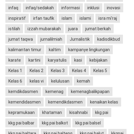
infaq
infaq/sedakah
informasi
inklusi
inovasi
inspiratif
irfan taufik
islam
islami
isra mi'raj
istilah
izzah mubarakah
juara
jumat berkah
jumat taqwa
jurnalilmiah
Jurnalistik
kadisdikbud
kalimantan timur
kaltim
kampanye lingkungan
karate
kartini
karyatulis
kasi
kebijakan
Kelas 1
Kelas 2
Kelas 3
Kelas 4
Kelas 5
Kelas 6
kelas vi
kelulusan
kemah
kemdikdasmen
kemenag
kemenagbalikpapan
kemendidasmen
kemendikdasmen
kenaikan kelas
kepramukaan
khataman
kisahnabi
kkg pai
kkg pai balbar
kkg pai balkot
kkg pai balsel
kkg pai baltara
kkg pai balteng
kkg pai balut
kkgpai