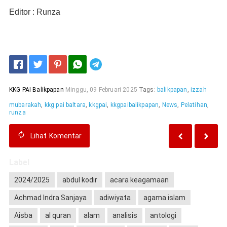
Editor : Runza
Telegram
KKG PAI Balikpapan
Minggu, 09 Februari 2025
Tags:
balikpapan
,
izzah
mubarakah
,
kkg pai baltara
,
kkgpai
,
kkgpaibalikpapan
,
News
,
Pelatihan
,
runza
Lihat
Komentar
Label
2024/2025
abdul kodir
acara keagamaan
Achmad Indra Sanjaya
adiwiyata
agama islam
Aisba
al quran
alam
analisis
antologi