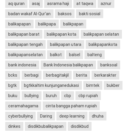
aq quran
asaj
asrama haji
at taqwa
aznur
badan wakaf Al-Qur'an
baksos
bakti sosial
balikapapan
balikpapa
balikpapan
balikpapan barat
balikpapan kota
balikpapan selatan
balikpapan tengah
balikpapan utara
balikpapankota
balikpapanselatan
balkot
balsel
balteng
bank indonesia
Bank Indonesia balikpapan
banksoal
bcks
berbagi
berbagitakjil
berita
berkarakter
bgtk
bgtkkaltim kunjunganedukasi
bimtek
bukber
buku
bullying
buruh
cbp
cbp rupiah
ceramahagama
cinta bangga paham rupiah
cyberbullying
Daring
deep learning
dhuha
dinkes
disdikbubalikpapan
disdikbud