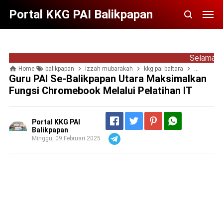
Portal KKG PAI Balikpapan
Selamat Datang di
Home
balikpapan
izzah mubarakah
kkg pai baltara
kkgpai
Guru PAI Se-Balikpapan Utara Maksimalkan
Fungsi Chromebook Melalui Pelatihan IT
Portal KKG PAI
Balikpapan
Minggu, 09 Februari 2025
Telegram