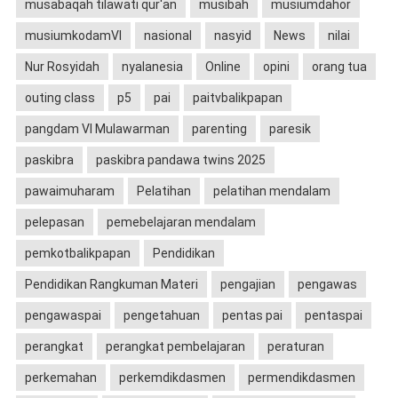
musabaqah tilawati qur'an
musibah
musiumdahor
musiumkodamVI
nasional
nasyid
News
nilai
Nur Rosyidah
nyalanesia
Online
opini
orang tua
outing class
p5
pai
paitvbalikpapan
pangdam VI Mulawarman
parenting
paresik
paskibra
paskibra pandawa twins 2025
pawaimuharam
Pelatihan
pelatihan mendalam
pelepasan
pemebelajaran mendalam
pemkotbalikpapan
Pendidikan
Pendidikan Rangkuman Materi
pengajian
pengawas
pengawaspai
pengetahuan
pentas pai
pentaspai
perangkat
perangkat pembelajaran
peraturan
perkemahan
perkemdikdasmen
permendikdasmen