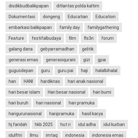
disdikbudbalikpapan
ditlantas polda kaltim
Dokumentasi
dongeng
Educatian
Education
embarkasi balikpapan
family day
familygathering
Feature
festifalbudaya
film
fls3n
forum
galang dana
gebyarramadhan
gelitik
generasi emas
generasiqurani
gizi
gpai
gugusdepan
guru
guru pai
haji
halalbihalal
han
HANI
hardiknas
hari anak nasional
hari besar islam
Hari besar nasional
hari bumi
hari buruh
hari nasional
hari pramuka
harigurunasional
haripramuka
hasil karya
hj.faridah
hkb 2025
hut ri
idul adha
idul kurban
idulfitri
Ilmu
imtaq
indonesia
indonesia emas