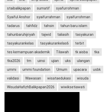
staibalikpapan
sumatif
syafurrohman
Syaiful Anshor
syaifurrahman
syaifurrohman
tadarus
tahfidz
tahsin
tahun baru islam
tahunbaruhijriyah
tajwid
taliasih
tasyakuran
tasyakurankelas
tasyakurankelas6
terbit
tes kemampuan akademik
Tilawah
tk aisba
tka
tka2026
tm
uinsi
ujian
uks
ulangan
ummi
ummi foundation
Umum
upacara
usbk
validasi
Wawasan
wisataedukasi
wisuda
WisudaHafizhBalikpapan2026
wiwiksetiawati