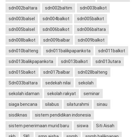
sdn002baltara
sdn002baltim
sdn003balkot
sdn003balsel
sdn004balkot
sdn005balkot
sdn005balsel
sdn006balkot
sdn006baltara
sdn008balkot
sdn009balbar
sdn009balkot
sdn010balteng
sdn011balikpapankota
sdn011balkot
sdn013balikpapankota
sdn013balkot
sdn013utara
sdn015balkot
sdn017balbar
sdn028balteng
Sdn033baltara
sedekah nilai
sekolah
sekolah idaman
sekolah rakyat
seminar
siaga bencana
silabus
silaturahmi
sinau
sisdiknas
sistem pendidikan indonesia
sistem penerimaan murid baru
siswa
Siti Aisah
skb
SKL
smp aisba
spmb
spmb balikpapan