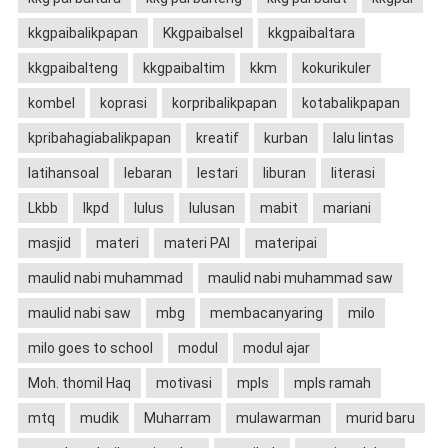
kkgpaibalikpapan
Kkgpaibalsel
kkgpaibaltara
kkgpaibalteng
kkgpaibaltim
kkm
kokurikuler
kombel
koprasi
korpribalikpapan
kotabalikpapan
kpribahagiabalikpapan
kreatif
kurban
lalu lintas
latihansoal
lebaran
lestari
liburan
literasi
Lkbb
lkpd
lulus
lulusan
mabit
mariani
masjid
materi
materi PAI
materipai
maulid nabi muhammad
maulid nabi muhammad saw
maulid nabi saw
mbg
membacanyaring
milo
milo goes to school
modul
modul ajar
Moh. thomil Haq
motivasi
mpls
mpls ramah
mtq
mudik
Muharram
mulawarman
murid baru