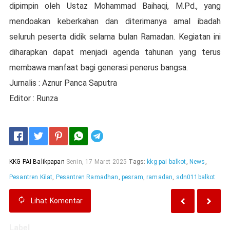
dipimpin oleh Ustaz Mohammad Baihaqi, M.Pd., yang
mendoakan keberkahan dan diterimanya amal ibadah
seluruh peserta didik selama bulan Ramadan. Kegiatan ini
diharapkan dapat menjadi agenda tahunan yang terus
membawa manfaat bagi generasi penerus bangsa.
Jurnalis : Aznur Panca Saputra
Editor : Runza
Telegram
KKG PAI Balikpapan
Senin, 17 Maret 2025
Tags:
kkg pai balkot
,
News
,
Pesantren Kilat
,
Pesantren Ramadhan
,
pesram
,
ramadan
,
sdn011balkot
Lihat
Komentar
Label