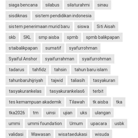
siaga bencana
silabus
silaturahmi
sinau
sisdiknas
sistem pendidikan indonesia
sistem penerimaan murid baru
siswa
Siti Aisah
skb
SKL
smp aisba
spmb
spmb balikpapan
staibalikpapan
sumatif
syafurrohman
Syaiful Anshor
syaifurrahman
syaifurrohman
tadarus
tahfidz
tahsin
tahun baru islam
tahunbaruhijriyah
tajwid
taliasih
tasyakuran
tasyakurankelas
tasyakurankelas6
terbit
tes kemampuan akademik
Tilawah
tk aisba
tka
tka2026
tm
uinsi
ujian
uks
ulangan
ummi
ummi foundation
Umum
upacara
usbk
validasi
Wawasan
wisataedukasi
wisuda