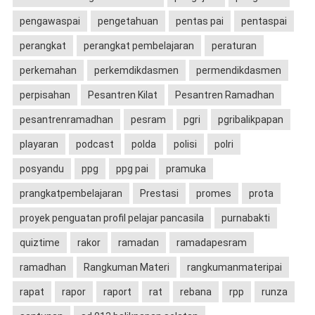
pengawaspai
pengetahuan
pentas pai
pentaspai
perangkat
perangkat pembelajaran
peraturan
perkemahan
perkemdikdasmen
permendikdasmen
perpisahan
Pesantren Kilat
Pesantren Ramadhan
pesantrenramadhan
pesram
pgri
pgribalikpapan
playaran
podcast
polda
polisi
polri
posyandu
ppg
ppg pai
pramuka
prangkatpembelajaran
Prestasi
promes
prota
proyek penguatan profil pelajar pancasila
purnabakti
quiztime
rakor
ramadan
ramadapesram
ramadhan
Rangkuman Materi
rangkumanmateripai
rapat
rapor
raport
rat
rebana
rpp
runza