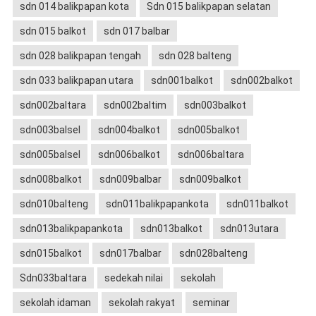
sdn 014 balikpapan kota
Sdn 015 balikpapan selatan
sdn 015 balkot
sdn 017 balbar
sdn 028 balikpapan tengah
sdn 028 balteng
sdn 033 balikpapan utara
sdn001balkot
sdn002balkot
sdn002baltara
sdn002baltim
sdn003balkot
sdn003balsel
sdn004balkot
sdn005balkot
sdn005balsel
sdn006balkot
sdn006baltara
sdn008balkot
sdn009balbar
sdn009balkot
sdn010balteng
sdn011balikpapankota
sdn011balkot
sdn013balikpapankota
sdn013balkot
sdn013utara
sdn015balkot
sdn017balbar
sdn028balteng
Sdn033baltara
sedekah nilai
sekolah
sekolah idaman
sekolah rakyat
seminar