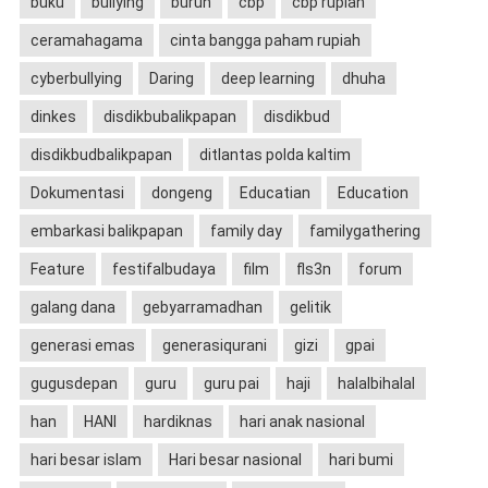
buku
bullying
buruh
cbp
cbp rupiah
ceramahagama
cinta bangga paham rupiah
cyberbullying
Daring
deep learning
dhuha
dinkes
disdikbubalikpapan
disdikbud
disdikbudbalikpapan
ditlantas polda kaltim
Dokumentasi
dongeng
Educatian
Education
embarkasi balikpapan
family day
familygathering
Feature
festifalbudaya
film
fls3n
forum
galang dana
gebyarramadhan
gelitik
generasi emas
generasiqurani
gizi
gpai
gugusdepan
guru
guru pai
haji
halalbihalal
han
HANI
hardiknas
hari anak nasional
hari besar islam
Hari besar nasional
hari bumi