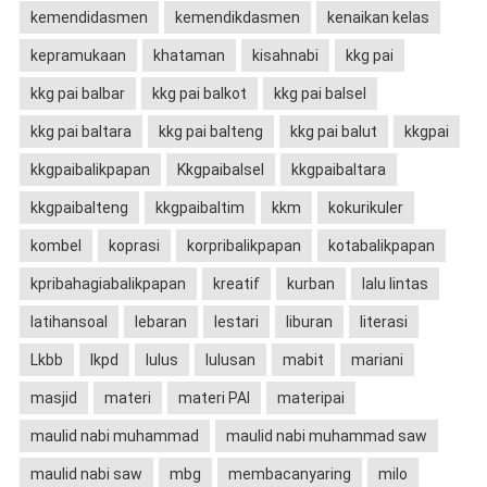
kemendidasmen
kemendikdasmen
kenaikan kelas
kepramukaan
khataman
kisahnabi
kkg pai
kkg pai balbar
kkg pai balkot
kkg pai balsel
kkg pai baltara
kkg pai balteng
kkg pai balut
kkgpai
kkgpaibalikpapan
Kkgpaibalsel
kkgpaibaltara
kkgpaibalteng
kkgpaibaltim
kkm
kokurikuler
kombel
koprasi
korpribalikpapan
kotabalikpapan
kpribahagiabalikpapan
kreatif
kurban
lalu lintas
latihansoal
lebaran
lestari
liburan
literasi
Lkbb
lkpd
lulus
lulusan
mabit
mariani
masjid
materi
materi PAI
materipai
maulid nabi muhammad
maulid nabi muhammad saw
maulid nabi saw
mbg
membacanyaring
milo