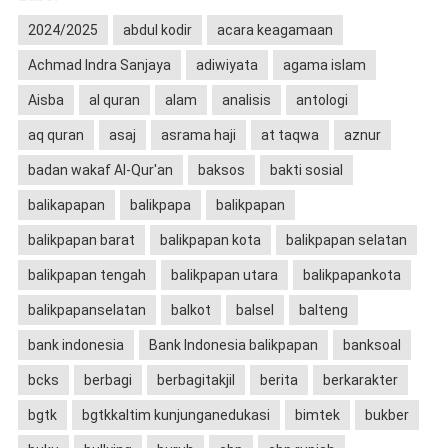
2024/2025
abdul kodir
acara keagamaan
Achmad Indra Sanjaya
adiwiyata
agama islam
Aisba
al quran
alam
analisis
antologi
aq quran
asaj
asrama haji
at taqwa
aznur
badan wakaf Al-Qur'an
baksos
bakti sosial
balikapapan
balikpapa
balikpapan
balikpapan barat
balikpapan kota
balikpapan selatan
balikpapan tengah
balikpapan utara
balikpapankota
balikpapanselatan
balkot
balsel
balteng
bank indonesia
Bank Indonesia balikpapan
banksoal
bcks
berbagi
berbagitakjil
berita
berkarakter
bgtk
bgtkkaltim kunjunganedukasi
bimtek
bukber