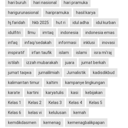
hari buruh
hari nasional
hari pramuka
harigurunasional
haripramuka
hasil karya
hj.faridah
hkb 2025
hut ri
idul adha
idul kurban
idulfitri
Ilmu
imtaq
indonesia
indonesia emas
infaq
infaq/sedakah
informasi
inklusi
inovasi
inspiratif
irfan taufik
islam
islami
isra mi'raj
istilah
izzah mubarakah
juara
jumat berkah
jumat taqwa
jurnalilmiah
Jurnalistik
kadisdikbud
kalimantan timur
kaltim
kampanye lingkungan
karate
kartini
karyatulis
kasi
kebijakan
Kelas 1
Kelas 2
Kelas 3
Kelas 4
Kelas 5
Kelas 6
kelas vi
kelulusan
kemah
kemdikdasmen
kemenag
kemenagbalikpapan