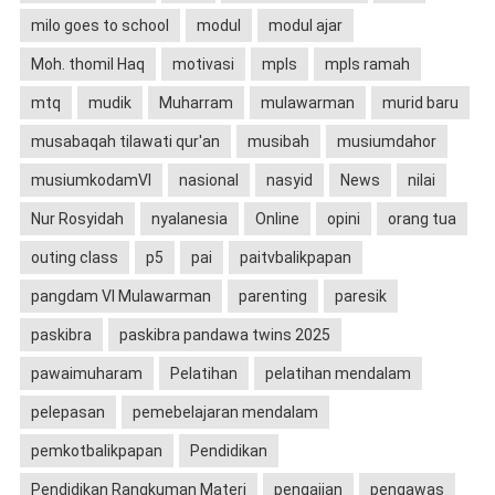
milo goes to school
modul
modul ajar
Moh. thomil Haq
motivasi
mpls
mpls ramah
mtq
mudik
Muharram
mulawarman
murid baru
musabaqah tilawati qur'an
musibah
musiumdahor
musiumkodamVI
nasional
nasyid
News
nilai
Nur Rosyidah
nyalanesia
Online
opini
orang tua
outing class
p5
pai
paitvbalikpapan
pangdam VI Mulawarman
parenting
paresik
paskibra
paskibra pandawa twins 2025
pawaimuharam
Pelatihan
pelatihan mendalam
pelepasan
pemebelajaran mendalam
pemkotbalikpapan
Pendidikan
Pendidikan Rangkuman Materi
pengajian
pengawas