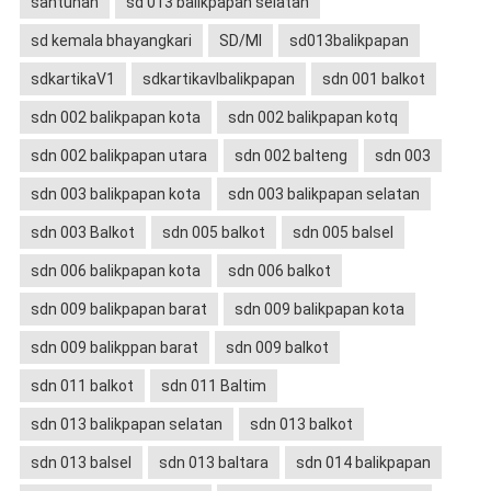
santunan
sd 013 balikpapan selatan
sd kemala bhayangkari
SD/MI
sd013balikpapan
sdkartikaV1
sdkartikavIbalikpapan
sdn 001 balkot
sdn 002 balikpapan kota
sdn 002 balikpapan kotq
sdn 002 balikpapan utara
sdn 002 balteng
sdn 003
sdn 003 balikpapan kota
sdn 003 balikpapan selatan
sdn 003 Balkot
sdn 005 balkot
sdn 005 balsel
sdn 006 balikpapan kota
sdn 006 balkot
sdn 009 balikpapan barat
sdn 009 balikpapan kota
sdn 009 balikppan barat
sdn 009 balkot
sdn 011 balkot
sdn 011 Baltim
sdn 013 balikpapan selatan
sdn 013 balkot
sdn 013 balsel
sdn 013 baltara
sdn 014 balikpapan