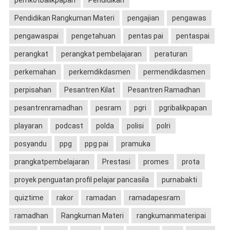
pemkotbalikpapan
Pendidikan
Pendidikan Rangkuman Materi
pengajian
pengawas
pengawaspai
pengetahuan
pentas pai
pentaspai
perangkat
perangkat pembelajaran
peraturan
perkemahan
perkemdikdasmen
permendikdasmen
perpisahan
Pesantren Kilat
Pesantren Ramadhan
pesantrenramadhan
pesram
pgri
pgribalikpapan
playaran
podcast
polda
polisi
polri
posyandu
ppg
ppg pai
pramuka
prangkatpembelajaran
Prestasi
promes
prota
proyek penguatan profil pelajar pancasila
purnabakti
quiztime
rakor
ramadan
ramadapesram
ramadhan
Rangkuman Materi
rangkumanmateripai