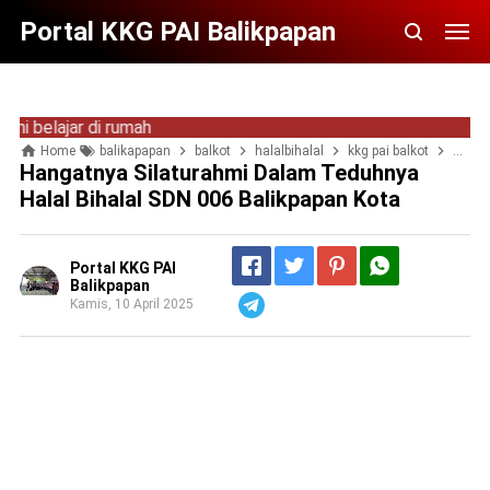
Portal KKG PAI Balikpapan
ajar di rumah
Home
balikapapan
balkot
halalbihalal
kkg pai balkot
kkgpa
Hangatnya Silaturahmi Dalam Teduhnya
Halal Bihalal SDN 006 Balikpapan Kota
Portal KKG PAI
Balikpapan
Kamis, 10 April 2025
Telegram