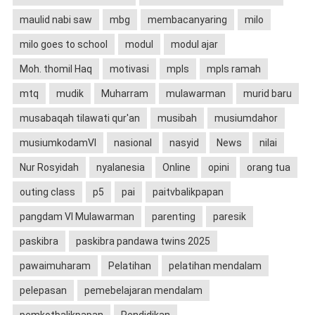
maulid nabi saw
mbg
membacanyaring
milo
milo goes to school
modul
modul ajar
Moh. thomil Haq
motivasi
mpls
mpls ramah
mtq
mudik
Muharram
mulawarman
murid baru
musabaqah tilawati qur'an
musibah
musiumdahor
musiumkodamVI
nasional
nasyid
News
nilai
Nur Rosyidah
nyalanesia
Online
opini
orang tua
outing class
p5
pai
paitvbalikpapan
pangdam VI Mulawarman
parenting
paresik
paskibra
paskibra pandawa twins 2025
pawaimuharam
Pelatihan
pelatihan mendalam
pelepasan
pemebelajaran mendalam