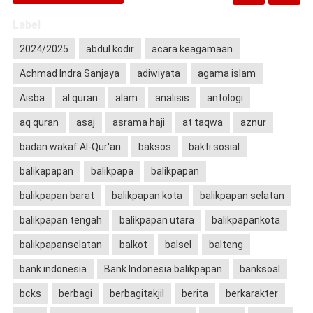
Label
2024/2025
abdul kodir
acara keagamaan
Achmad Indra Sanjaya
adiwiyata
agama islam
Aisba
al quran
alam
analisis
antologi
aq quran
asaj
asrama haji
at taqwa
aznur
badan wakaf Al-Qur'an
baksos
bakti sosial
balikapapan
balikpapa
balikpapan
balikpapan barat
balikpapan kota
balikpapan selatan
balikpapan tengah
balikpapan utara
balikpapankota
balikpapanselatan
balkot
balsel
balteng
bank indonesia
Bank Indonesia balikpapan
banksoal
bcks
berbagi
berbagitakjil
berita
berkarakter