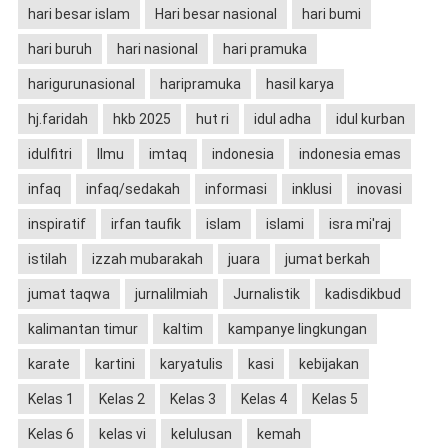
hari besar islam
Hari besar nasional
hari bumi
hari buruh
hari nasional
hari pramuka
harigurunasional
haripramuka
hasil karya
hj.faridah
hkb 2025
hut ri
idul adha
idul kurban
idulfitri
Ilmu
imtaq
indonesia
indonesia emas
infaq
infaq/sedakah
informasi
inklusi
inovasi
inspiratif
irfan taufik
islam
islami
isra mi'raj
istilah
izzah mubarakah
juara
jumat berkah
jumat taqwa
jurnalilmiah
Jurnalistik
kadisdikbud
kalimantan timur
kaltim
kampanye lingkungan
karate
kartini
karyatulis
kasi
kebijakan
Kelas 1
Kelas 2
Kelas 3
Kelas 4
Kelas 5
Kelas 6
kelas vi
kelulusan
kemah