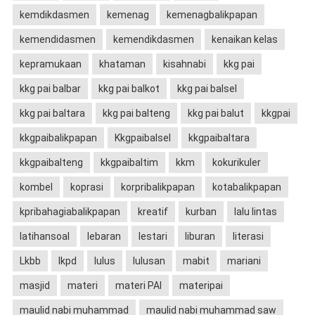
kemdikdasmen
kemenag
kemenagbalikpapan
kemendidasmen
kemendikdasmen
kenaikan kelas
kepramukaan
khataman
kisahnabi
kkg pai
kkg pai balbar
kkg pai balkot
kkg pai balsel
kkg pai baltara
kkg pai balteng
kkg pai balut
kkgpai
kkgpaibalikpapan
Kkgpaibalsel
kkgpaibaltara
kkgpaibalteng
kkgpaibaltim
kkm
kokurikuler
kombel
koprasi
korpribalikpapan
kotabalikpapan
kpribahagiabalikpapan
kreatif
kurban
lalu lintas
latihansoal
lebaran
lestari
liburan
literasi
Lkbb
lkpd
lulus
lulusan
mabit
mariani
masjid
materi
materi PAI
materipai
maulid nabi muhammad
maulid nabi muhammad saw