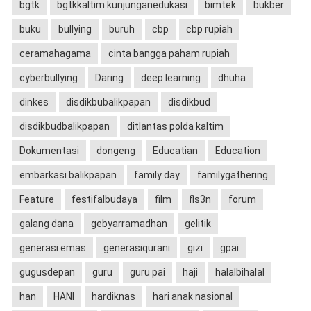
bgtk
bgtkkaltim kunjunganedukasi
bimtek
bukber
buku
bullying
buruh
cbp
cbp rupiah
ceramahagama
cinta bangga paham rupiah
cyberbullying
Daring
deep learning
dhuha
dinkes
disdikbubalikpapan
disdikbud
disdikbudbalikpapan
ditlantas polda kaltim
Dokumentasi
dongeng
Educatian
Education
embarkasi balikpapan
family day
familygathering
Feature
festifalbudaya
film
fls3n
forum
galang dana
gebyarramadhan
gelitik
generasi emas
generasiqurani
gizi
gpai
gugusdepan
guru
guru pai
haji
halalbihalal
han
HANI
hardiknas
hari anak nasional