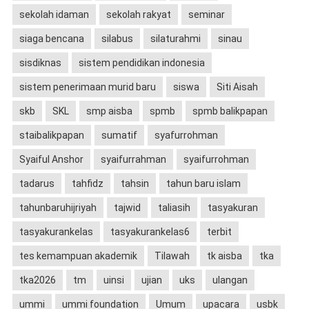
sekolah idaman
sekolah rakyat
seminar
siaga bencana
silabus
silaturahmi
sinau
sisdiknas
sistem pendidikan indonesia
sistem penerimaan murid baru
siswa
Siti Aisah
skb
SKL
smp aisba
spmb
spmb balikpapan
staibalikpapan
sumatif
syafurrohman
Syaiful Anshor
syaifurrahman
syaifurrohman
tadarus
tahfidz
tahsin
tahun baru islam
tahunbaruhijriyah
tajwid
taliasih
tasyakuran
tasyakurankelas
tasyakurankelas6
terbit
tes kemampuan akademik
Tilawah
tk aisba
tka
tka2026
tm
uinsi
ujian
uks
ulangan
ummi
ummi foundation
Umum
upacara
usbk