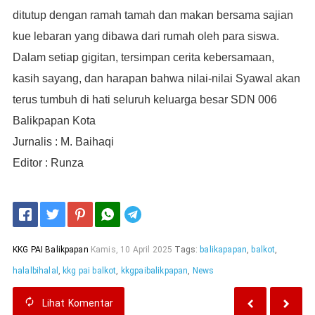
ditutup dengan ramah tamah dan makan bersama sajian
kue lebaran yang dibawa dari rumah oleh para siswa.
Dalam setiap gigitan, tersimpan cerita kebersamaan,
kasih sayang, dan harapan bahwa nilai-nilai Syawal akan
terus tumbuh di hati seluruh keluarga besar SDN 006
Balikpapan Kota
Jurnalis : M. Baihaqi
Editor : Runza
Telegram
KKG PAI Balikpapan
Kamis, 10 April 2025
Tags:
balikapapan
,
balkot
,
halalbihalal
,
kkg pai balkot
,
kkgpaibalikpapan
,
News
Lihat
Komentar