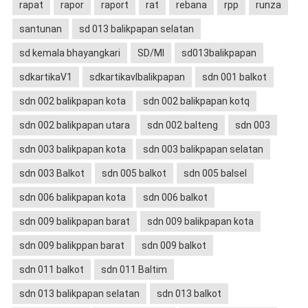
rapat
rapor
raport
rat
rebana
rpp
runza
santunan
sd 013 balikpapan selatan
sd kemala bhayangkari
SD/MI
sd013balikpapan
sdkartikaV1
sdkartikavIbalikpapan
sdn 001 balkot
sdn 002 balikpapan kota
sdn 002 balikpapan kotq
sdn 002 balikpapan utara
sdn 002 balteng
sdn 003
sdn 003 balikpapan kota
sdn 003 balikpapan selatan
sdn 003 Balkot
sdn 005 balkot
sdn 005 balsel
sdn 006 balikpapan kota
sdn 006 balkot
sdn 009 balikpapan barat
sdn 009 balikpapan kota
sdn 009 balikppan barat
sdn 009 balkot
sdn 011 balkot
sdn 011 Baltim
sdn 013 balikpapan selatan
sdn 013 balkot