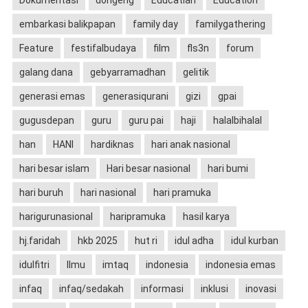
Dokumentasi
dongeng
Educatian
Education
embarkasi balikpapan
family day
familygathering
Feature
festifalbudaya
film
fls3n
forum
galang dana
gebyarramadhan
gelitik
generasi emas
generasiqurani
gizi
gpai
gugusdepan
guru
guru pai
haji
halalbihalal
han
HANI
hardiknas
hari anak nasional
hari besar islam
Hari besar nasional
hari bumi
hari buruh
hari nasional
hari pramuka
harigurunasional
haripramuka
hasil karya
hj.faridah
hkb 2025
hut ri
idul adha
idul kurban
idulfitri
Ilmu
imtaq
indonesia
indonesia emas
infaq
infaq/sedakah
informasi
inklusi
inovasi