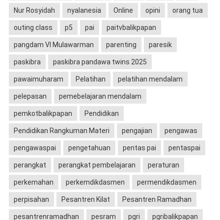
Nur Rosyidah
nyalanesia
Online
opini
orang tua
outing class
p5
pai
paitvbalikpapan
pangdam VI Mulawarman
parenting
paresik
paskibra
paskibra pandawa twins 2025
pawaimuharam
Pelatihan
pelatihan mendalam
pelepasan
pemebelajaran mendalam
pemkotbalikpapan
Pendidikan
Pendidikan Rangkuman Materi
pengajian
pengawas
pengawaspai
pengetahuan
pentas pai
pentaspai
perangkat
perangkat pembelajaran
peraturan
perkemahan
perkemdikdasmen
permendikdasmen
perpisahan
Pesantren Kilat
Pesantren Ramadhan
pesantrenramadhan
pesram
pgri
pgribalikpapan