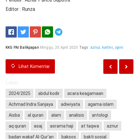
Editor : Runza
Telegram
KKG PAI Balikpapan
Minggu, 20 April 2025
Tags:
aznur
,
kartini
,
opini
Lihat
Komentar
Label
2024/2025
abdul kodir
acara keagamaan
Achmad Indra Sanjaya
adiwiyata
agama islam
Aisba
al quran
alam
analisis
antologi
aq quran
asaj
asrama haji
at taqwa
aznur
badan wakaf Al-Qur'an
baksos
bakti sosial