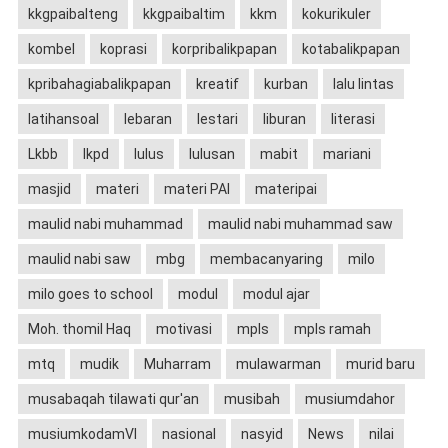
kkgpaibalteng
kkgpaibaltim
kkm
kokurikuler
kombel
koprasi
korpribalikpapan
kotabalikpapan
kpribahagiabalikpapan
kreatif
kurban
lalu lintas
latihansoal
lebaran
lestari
liburan
literasi
Lkbb
lkpd
lulus
lulusan
mabit
mariani
masjid
materi
materi PAI
materipai
maulid nabi muhammad
maulid nabi muhammad saw
maulid nabi saw
mbg
membacanyaring
milo
milo goes to school
modul
modul ajar
Moh. thomil Haq
motivasi
mpls
mpls ramah
mtq
mudik
Muharram
mulawarman
murid baru
musabaqah tilawati qur'an
musibah
musiumdahor
musiumkodamVI
nasional
nasyid
News
nilai