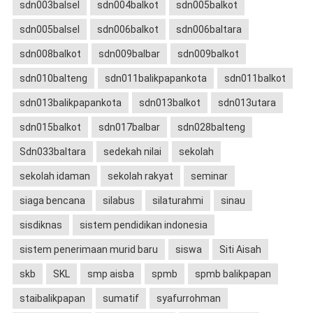
sdn003balsel
sdn004balkot
sdn005balkot
sdn005balsel
sdn006balkot
sdn006baltara
sdn008balkot
sdn009balbar
sdn009balkot
sdn010balteng
sdn011balikpapankota
sdn011balkot
sdn013balikpapankota
sdn013balkot
sdn013utara
sdn015balkot
sdn017balbar
sdn028balteng
Sdn033baltara
sedekah nilai
sekolah
sekolah idaman
sekolah rakyat
seminar
siaga bencana
silabus
silaturahmi
sinau
sisdiknas
sistem pendidikan indonesia
sistem penerimaan murid baru
siswa
Siti Aisah
skb
SKL
smp aisba
spmb
spmb balikpapan
staibalikpapan
sumatif
syafurrohman