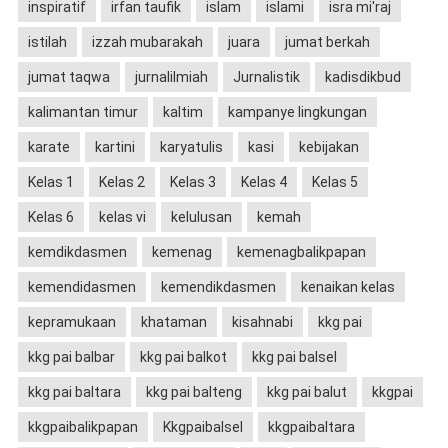
inspiratif
irfan taufik
islam
islami
isra mi'raj
istilah
izzah mubarakah
juara
jumat berkah
jumat taqwa
jurnalilmiah
Jurnalistik
kadisdikbud
kalimantan timur
kaltim
kampanye lingkungan
karate
kartini
karyatulis
kasi
kebijakan
Kelas 1
Kelas 2
Kelas 3
Kelas 4
Kelas 5
Kelas 6
kelas vi
kelulusan
kemah
kemdikdasmen
kemenag
kemenagbalikpapan
kemendidasmen
kemendikdasmen
kenaikan kelas
kepramukaan
khataman
kisahnabi
kkg pai
kkg pai balbar
kkg pai balkot
kkg pai balsel
kkg pai baltara
kkg pai balteng
kkg pai balut
kkgpai
kkgpaibalikpapan
Kkgpaibalsel
kkgpaibaltara