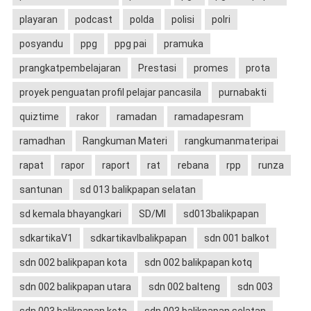
playaran
podcast
polda
polisi
polri
posyandu
ppg
ppg pai
pramuka
prangkatpembelajaran
Prestasi
promes
prota
proyek penguatan profil pelajar pancasila
purnabakti
quiztime
rakor
ramadan
ramadapesram
ramadhan
Rangkuman Materi
rangkumanmateripai
rapat
rapor
raport
rat
rebana
rpp
runza
santunan
sd 013 balikpapan selatan
sd kemala bhayangkari
SD/MI
sd013balikpapan
sdkartikaV1
sdkartikavIbalikpapan
sdn 001 balkot
sdn 002 balikpapan kota
sdn 002 balikpapan kotq
sdn 002 balikpapan utara
sdn 002 balteng
sdn 003