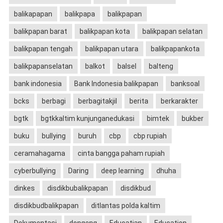
balikapapan
balikpapa
balikpapan
balikpapan barat
balikpapan kota
balikpapan selatan
balikpapan tengah
balikpapan utara
balikpapankota
balikpapanselatan
balkot
balsel
balteng
bank indonesia
Bank Indonesia balikpapan
banksoal
bcks
berbagi
berbagitakjil
berita
berkarakter
bgtk
bgtkkaltim kunjunganedukasi
bimtek
bukber
buku
bullying
buruh
cbp
cbp rupiah
ceramahagama
cinta bangga paham rupiah
cyberbullying
Daring
deep learning
dhuha
dinkes
disdikbubalikpapan
disdikbud
disdikbudbalikpapan
ditlantas polda kaltim