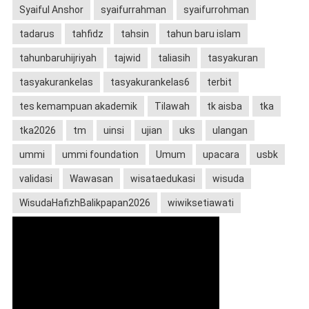
Syaiful Anshor
syaifurrahman
syaifurrohman
tadarus
tahfidz
tahsin
tahun baru islam
tahunbaruhijriyah
tajwid
taliasih
tasyakuran
tasyakurankelas
tasyakurankelas6
terbit
tes kemampuan akademik
Tilawah
tk aisba
tka
tka2026
tm
uinsi
ujian
uks
ulangan
ummi
ummi foundation
Umum
upacara
usbk
validasi
Wawasan
wisataedukasi
wisuda
WisudaHafizhBalikpapan2026
wiwiksetiawati