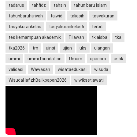
tadarus
tahfidz
tahsin
tahun baru islam
tahunbaruhijriyah
tajwid
taliasih
tasyakuran
tasyakurankelas
tasyakurankelas6
terbit
tes kemampuan akademik
Tilawah
tk aisba
tka
tka2026
tm
uinsi
ujian
uks
ulangan
ummi
ummi foundation
Umum
upacara
usbk
validasi
Wawasan
wisataedukasi
wisuda
WisudaHafizhBalikpapan2026
wiwiksetiawati