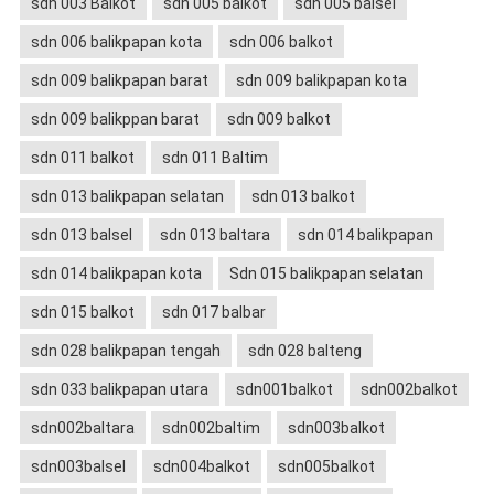
sdn 003 Balkot
sdn 005 balkot
sdn 005 balsel
sdn 006 balikpapan kota
sdn 006 balkot
sdn 009 balikpapan barat
sdn 009 balikpapan kota
sdn 009 balikppan barat
sdn 009 balkot
sdn 011 balkot
sdn 011 Baltim
sdn 013 balikpapan selatan
sdn 013 balkot
sdn 013 balsel
sdn 013 baltara
sdn 014 balikpapan
sdn 014 balikpapan kota
Sdn 015 balikpapan selatan
sdn 015 balkot
sdn 017 balbar
sdn 028 balikpapan tengah
sdn 028 balteng
sdn 033 balikpapan utara
sdn001balkot
sdn002balkot
sdn002baltara
sdn002baltim
sdn003balkot
sdn003balsel
sdn004balkot
sdn005balkot