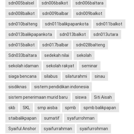
sdn005balsel
sdn006balkot
sdn006baltara
sdn008balkot
sdn009balbar
sdn009balkot
sdn010balteng
sdn011balikpapankota
sdn011balkot
sdn013balikpapankota
sdn013balkot
sdn013utara
sdn015balkot
sdn017balbar
sdn028balteng
Sdn033baltara
sedekah nilai
sekolah
sekolah idaman
sekolah rakyat
seminar
siaga bencana
silabus
silaturahmi
sinau
sisdiknas
sistem pendidikan indonesia
sistem penerimaan murid baru
siswa
Siti Aisah
skb
SKL
smp aisba
spmb
spmb balikpapan
staibalikpapan
sumatif
syafurrohman
Syaiful Anshor
syaifurrahman
syaifurrohman