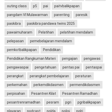
outing class
p5
pai
paitvbalikpapan
pangdam VI Mulawarman
parenting
paresik
paskibra
paskibra pandawa twins 2025
pawaimuharam
Pelatihan
pelatihan mendalam
pelepasan
pemebelajaran mendalam
pemkotbalikpapan
Pendidikan
Pendidikan Rangkuman Materi
pengajian
pengawas
pengawaspai
pengetahuan
pentas pai
pentaspai
perangkat
perangkat pembelajaran
peraturan
perkemahan
perkemdikdasmen
permendikdasmen
perpisahan
Pesantren Kilat
Pesantren Ramadhan
pesantrenramadhan
pesram
pgri
pgribalikpapan
playaran
podcast
polda
polisi
polri