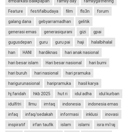
embarkasi balikpapan
family day
familygathering
Feature
festifalbudaya
film
fls3n
forum
galang dana
gebyarramadhan
gelitik
generasi emas
generasiqurani
gizi
gpai
gugusdepan
guru
guru pai
haji
halalbihalal
han
HANI
hardiknas
hari anak nasional
hari besar islam
Hari besar nasional
hari bumi
hari buruh
hari nasional
hari pramuka
harigurunasional
haripramuka
hasil karya
hj.faridah
hkb 2025
hut ri
idul adha
idul kurban
idulfitri
Ilmu
imtaq
indonesia
indonesia emas
infaq
infaq/sedakah
informasi
inklusi
inovasi
inspiratif
irfan taufik
islam
islami
isra mi'raj