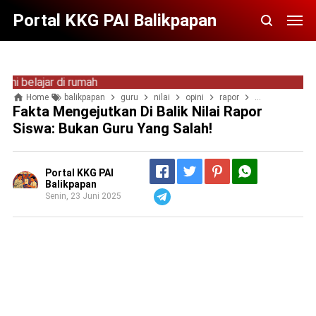
Portal KKG PAI Balikpapan
elajar di rumah
Home
balikpapan
guru
nilai
opini
rapor
sedekah nilai
Fakta Mengejutkan Di Balik Nilai Rapor
Siswa: Bukan Guru Yang Salah!
Portal KKG PAI
Balikpapan
Senin, 23 Juni 2025
Telegram