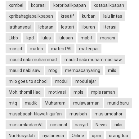
kombel
koprasi
korpribalikpapan
kotabalikpapan
kpribahagiabalikpapan
kreatif
kurban
lalu lintas
latihansoal
lebaran
lestari
liburan
literasi
Lkbb
lkpd
lulus
lulusan
mabit
mariani
masjid
materi
materi PAI
materipai
maulid nabi muhammad
maulid nabi muhammad saw
maulid nabi saw
mbg
membacanyaring
milo
milo goes to school
modul
modul ajar
Moh. thomil Haq
motivasi
mpls
mpls ramah
mtq
mudik
Muharram
mulawarman
murid baru
musabaqah tilawati qur'an
musibah
musiumdahor
musiumkodamVI
nasional
nasyid
News
nilai
Nur Rosyidah
nyalanesia
Online
opini
orang tua