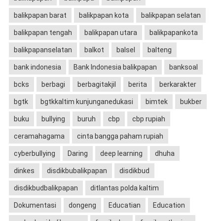
balikpapan barat
balikpapan kota
balikpapan selatan
balikpapan tengah
balikpapan utara
balikpapankota
balikpapanselatan
balkot
balsel
balteng
bank indonesia
Bank Indonesia balikpapan
banksoal
bcks
berbagi
berbagitakjil
berita
berkarakter
bgtk
bgtkkaltim kunjunganedukasi
bimtek
bukber
buku
bullying
buruh
cbp
cbp rupiah
ceramahagama
cinta bangga paham rupiah
cyberbullying
Daring
deep learning
dhuha
dinkes
disdikbubalikpapan
disdikbud
disdikbudbalikpapan
ditlantas polda kaltim
Dokumentasi
dongeng
Educatian
Education