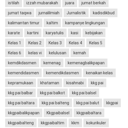
istilah
izzah mubarakah
juara
jumat berkah
jumat taqwa
jurnalilmiah
Jurnalistik
kadisdikbud
kalimantan timur
kaltim
kampanye lingkungan
karate
kartini
karyatulis
kasi
kebijakan
Kelas 1
Kelas 2
Kelas 3
Kelas 4
Kelas 5
Kelas 6
kelas vi
kelulusan
kemah
kemdikdasmen
kemenag
kemenagbalikpapan
kemendidasmen
kemendikdasmen
kenaikan kelas
kepramukaan
khataman
kisahnabi
kkg pai
kkg pai balbar
kkg pai balkot
kkg pai balsel
kkg pai baltara
kkg pai balteng
kkg pai balut
kkgpai
kkgpaibalikpapan
Kkgpaibalsel
kkgpaibaltara
kkgpaibalteng
kkgpaibaltim
kkm
kokurikuler