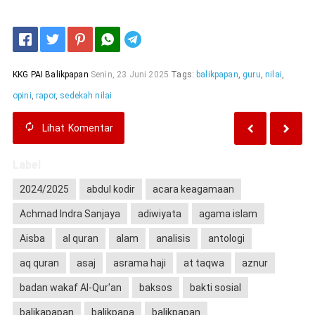
Telegram
KKG PAI Balikpapan
Senin, 23 Juni 2025
Tags:
balikpapan
,
guru
,
nilai
,
opini
,
rapor
,
sedekah nilai
Lihat
Komentar
Label
2024/2025
abdul kodir
acara keagamaan
Achmad Indra Sanjaya
adiwiyata
agama islam
Aisba
al quran
alam
analisis
antologi
aq quran
asaj
asrama haji
at taqwa
aznur
badan wakaf Al-Qur'an
baksos
bakti sosial
balikapapan
balikpapa
balikpapan