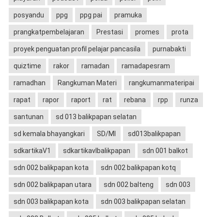
posyandu
ppg
ppg pai
pramuka
prangkatpembelajaran
Prestasi
promes
prota
proyek penguatan profil pelajar pancasila
purnabakti
quiztime
rakor
ramadan
ramadapesram
ramadhan
Rangkuman Materi
rangkumanmateripai
rapat
rapor
raport
rat
rebana
rpp
runza
santunan
sd 013 balikpapan selatan
sd kemala bhayangkari
SD/MI
sd013balikpapan
sdkartikaV1
sdkartikavIbalikpapan
sdn 001 balkot
sdn 002 balikpapan kota
sdn 002 balikpapan kotq
sdn 002 balikpapan utara
sdn 002 balteng
sdn 003
sdn 003 balikpapan kota
sdn 003 balikpapan selatan