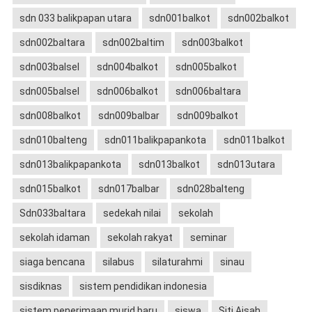
sdn 033 balikpapan utara
sdn001balkot
sdn002balkot
sdn002baltara
sdn002baltim
sdn003balkot
sdn003balsel
sdn004balkot
sdn005balkot
sdn005balsel
sdn006balkot
sdn006baltara
sdn008balkot
sdn009balbar
sdn009balkot
sdn010balteng
sdn011balikpapankota
sdn011balkot
sdn013balikpapankota
sdn013balkot
sdn013utara
sdn015balkot
sdn017balbar
sdn028balteng
Sdn033baltara
sedekah nilai
sekolah
sekolah idaman
sekolah rakyat
seminar
siaga bencana
silabus
silaturahmi
sinau
sisdiknas
sistem pendidikan indonesia
sistem penerimaan murid baru
siswa
Siti Aisah