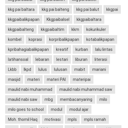
kkg pai baltara
kkg pai balteng
kkg pai balut
kkgpai
kkgpaibalikpapan
Kkgpaibalsel
kkgpaibaltara
kkgpaibalteng
kkgpaibaltim
kkm
kokurikuler
kombel
koprasi
korpribalikpapan
kotabalikpapan
kpribahagiabalikpapan
kreatif
kurban
lalu lintas
latihansoal
lebaran
lestari
liburan
literasi
Lkbb
lkpd
lulus
lulusan
mabit
mariani
masjid
materi
materi PAI
materipai
maulid nabi muhammad
maulid nabi muhammad saw
maulid nabi saw
mbg
membacanyaring
milo
milo goes to school
modul
modul ajar
Moh. thomil Haq
motivasi
mpls
mpls ramah