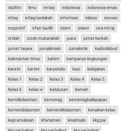
idulfitri
Ilmu
imtaq
indonesia
indonesia emas
infaq
infaq/sedakah
informasi
inklusi
inovasi
inspiratif
irfan taufik
islam
islami
isra mi'raj
istilah
izzah mubarakah
juara
jumat berkah
jumat taqwa
jurnalilmiah
Jurnalistik
kadisdikbud
kalimantan timur
kaltim
kampanye lingkungan
karate
kartini
karyatulis
kasi
kebijakan
Kelas 1
Kelas 2
Kelas 3
Kelas 4
Kelas 5
Kelas 6
kelas vi
kelulusan
kemah
kemdikdasmen
kemenag
kemenagbalikpapan
kemendidasmen
kemendikdasmen
kenaikan kelas
kepramukaan
khataman
kisahnabi
kkg pai
kkg pai balbar
kkg pai balkot
kkg pai balsel