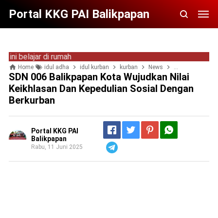
Portal KKG PAI Balikpapan
elajar di rumah
Home
idul adha
idul kurban
kurban
News
sdn 006 balkot
SDN 006 Balikpapan Kota Wujudkan Nilai
Keikhlasan Dan Kepedulian Sosial Dengan
Berkurban
Portal KKG PAI
Balikpapan
Rabu, 11 Juni 2025
Telegram