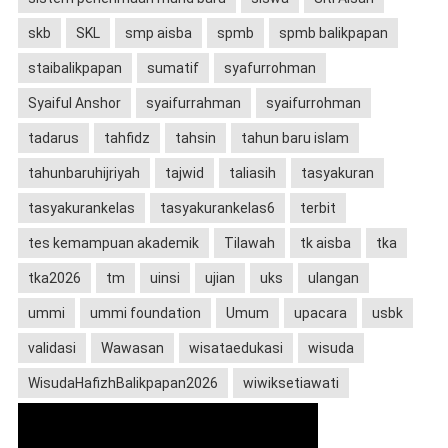
skb
SKL
smp aisba
spmb
spmb balikpapan
staibalikpapan
sumatif
syafurrohman
Syaiful Anshor
syaifurrahman
syaifurrohman
tadarus
tahfidz
tahsin
tahun baru islam
tahunbaruhijriyah
tajwid
taliasih
tasyakuran
tasyakurankelas
tasyakurankelas6
terbit
tes kemampuan akademik
Tilawah
tk aisba
tka
tka2026
tm
uinsi
ujian
uks
ulangan
ummi
ummi foundation
Umum
upacara
usbk
validasi
Wawasan
wisataedukasi
wisuda
WisudaHafizhBalikpapan2026
wiwiksetiawati