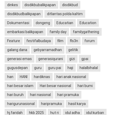
dinkes
disdikbubalikpapan
disdikbud
disdikbudbalikpapan
ditlantas polda kaltim
Dokumentasi
dongeng
Educatian
Education
embarkasi balikpapan
family day
familygathering
Feature
festifalbudaya
film
fls3n
forum
galang dana
gebyarramadhan
gelitik
generasi emas
generasiqurani
gizi
gpai
gugusdepan
guru
guru pai
haji
halalbihalal
han
HANI
hardiknas
hari anak nasional
hari besar islam
Hari besar nasional
hari bumi
hari buruh
hari nasional
hari pramuka
harigurunasional
haripramuka
hasil karya
hj.faridah
hkb 2025
hut ri
idul adha
idul kurban