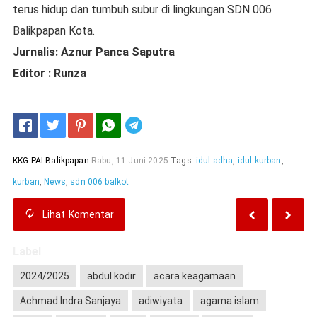
terus hidup dan tumbuh subur di lingkungan SDN 006
Balikpapan Kota.
Jurnalis: Aznur Panca Saputra
Editor : Runza
Telegram
KKG PAI Balikpapan
Rabu, 11 Juni 2025
Tags:
idul adha
,
idul kurban
,
kurban
,
News
,
sdn 006 balkot
Lihat
Komentar
Label
2024/2025
abdul kodir
acara keagamaan
Achmad Indra Sanjaya
adiwiyata
agama islam