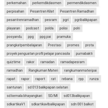
perkemahan
perkemdikdasmen
permendikdasmen
perpisahan
Pesantren Kilat
Pesantren Ramadhan
pesantrenramadhan
pesram
pgri
pgribalikpapan
playaran
podcast
polda
polisi
polri
posyandu
ppg
ppg pai
pramuka
prangkatpembelajaran
Prestasi
promes
prota
proyek penguatan profil pelajar pancasila
purnabakti
quiztime
rakor
ramadan
ramadapesram
ramadhan
Rangkuman Materi
rangkumanmateripai
rapat
rapor
raport
rat
rebana
rpp
runza
santunan
sd 013 balikpapan selatan
sd kemala bhayangkari
SD/MI
sd013balikpapan
sdkartikaV1
sdkartikavIbalikpapan
sdn 001 balkot