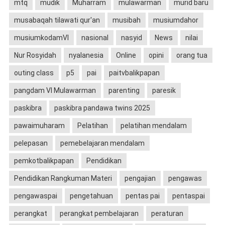
mtq
mudik
Muharram
mulawarman
murid baru
musabaqah tilawati qur'an
musibah
musiumdahor
musiumkodamVI
nasional
nasyid
News
nilai
Nur Rosyidah
nyalanesia
Online
opini
orang tua
outing class
p5
pai
paitvbalikpapan
pangdam VI Mulawarman
parenting
paresik
paskibra
paskibra pandawa twins 2025
pawaimuharam
Pelatihan
pelatihan mendalam
pelepasan
pemebelajaran mendalam
pemkotbalikpapan
Pendidikan
Pendidikan Rangkuman Materi
pengajian
pengawas
pengawaspai
pengetahuan
pentas pai
pentaspai
perangkat
perangkat pembelajaran
peraturan