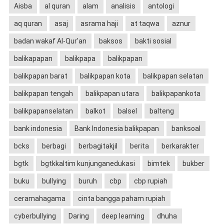
Aisba
al quran
alam
analisis
antologi
aq quran
asaj
asrama haji
at taqwa
aznur
badan wakaf Al-Qur'an
baksos
bakti sosial
balikapapan
balikpapa
balikpapan
balikpapan barat
balikpapan kota
balikpapan selatan
balikpapan tengah
balikpapan utara
balikpapankota
balikpapanselatan
balkot
balsel
balteng
bank indonesia
Bank Indonesia balikpapan
banksoal
bcks
berbagi
berbagitakjil
berita
berkarakter
bgtk
bgtkkaltim kunjunganedukasi
bimtek
bukber
buku
bullying
buruh
cbp
cbp rupiah
ceramahagama
cinta bangga paham rupiah
cyberbullying
Daring
deep learning
dhuha