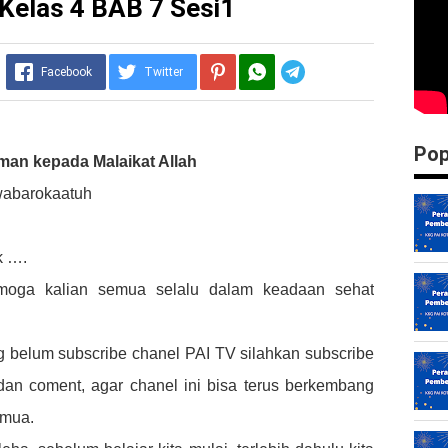
 Kelas 4 BAB 7 Sesi1
Telegram
Facebook
Twitter
Pop
man kepada Malaikat Allah
wabarokaatuh
k ….
moga kalian semua selalu dalam keadaan sehat
 belum subscribe chanel PAI TV silahkan subscribe
 dan coment, agar chanel ini bisa terus berkembang
emua.