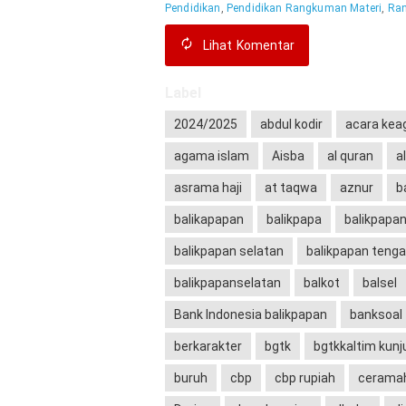
Pendidikan
,
Pendidikan Rangkuman Materi
,
Ran
Lihat
Komentar
Label
2024/2025
abdul kodir
acara ke
agama islam
Aisba
al quran
a
asrama haji
at taqwa
aznur
b
balikapapan
balikpapa
balikpapa
balikpapan selatan
balikpapan teng
balikpapanselatan
balkot
balsel
Bank Indonesia balikpapan
banksoal
berkarakter
bgtk
bgtkkaltim kun
buruh
cbp
cbp rupiah
cerama