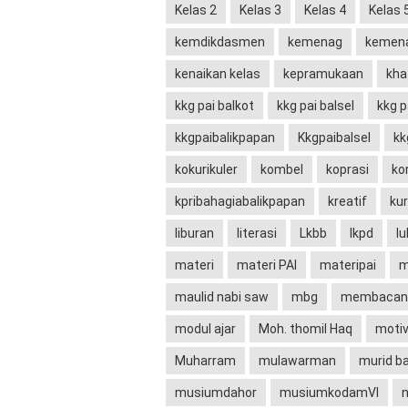
Kelas 2
Kelas 3
Kelas 4
Kelas 
kemdikdasmen
kemenag
kemena
kenaikan kelas
kepramukaan
kh
kkg pai balkot
kkg pai balsel
kkg p
kkgpaibalikpapan
Kkgpaibalsel
kk
kokurikuler
kombel
koprasi
ko
kpribahagiabalikpapan
kreatif
ku
liburan
literasi
Lkbb
lkpd
lu
materi
materi PAI
materipai
m
maulid nabi saw
mbg
membacany
modul ajar
Moh. thomil Haq
motiv
Muharram
mulawarman
murid b
musiumdahor
musiumkodamVI
n