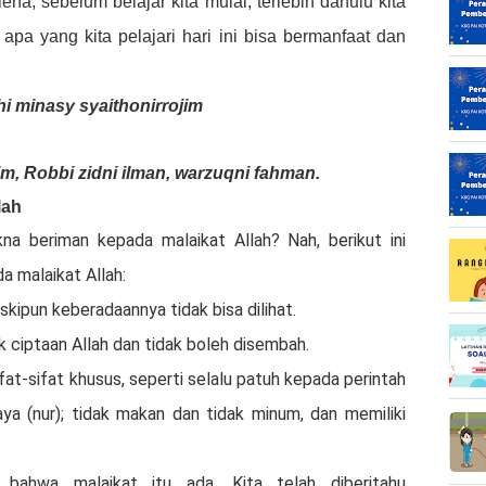
ha, sebelum belajar kita mulai, terlebih dahulu kita
pa yang kita pelajari hari ini bisa bermanfaat dan
hi minasy syaithonirrojim
m, Robbi zidni ilman, warzuqni fahman.
lah
na beriman kepada malaikat Allah? Nah, berikut ini
 malaikat Allah:
kipun keberadaannya tidak bisa dilihat.
k ciptaan Allah dan tidak boleh disembah.
fat-sifat khusus, seperti selalu patuh kepada perintah
haya (nur); tidak makan dan tidak minum, dan memiliki
n bahwa malaikat itu ada. Kita telah diberitahu