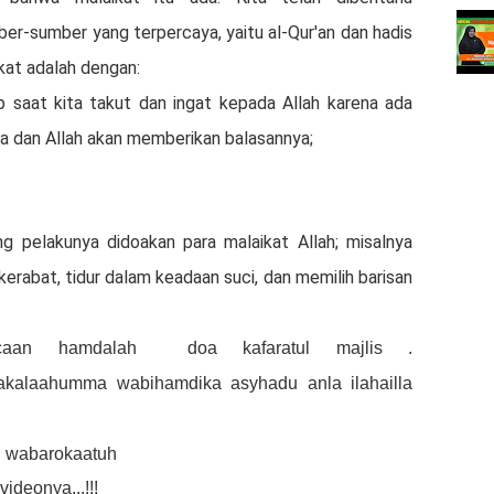
ber-sumber yang terpercaya, yaitu al-Qur'an dan hadis
kat adalah dengan:
p saat kita takut dan ingat kepada Allah karena ada
a dan Allah akan memberikan balasannya;
g pelakunya didoakan para malaikat Allah; misalnya
kerabat, tidur dalam keadaan suci, dan memilih barisan
caan hamdalah
doa kafaratul majlis .
anakalaahumma wabihamdika asyhadu anla ilahailla
i wabarokaatuh
ideonya...!!!