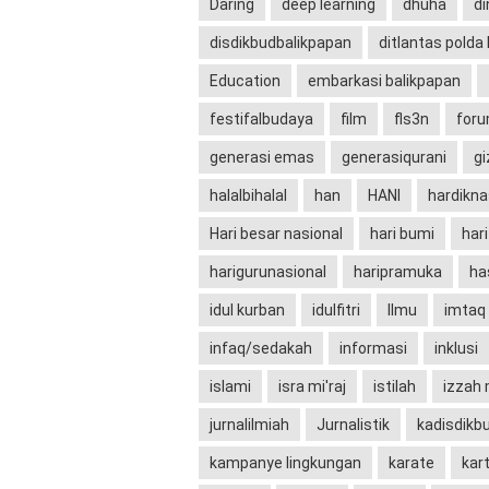
Daring
deep learning
dhuha
di
disdikbudbalikpapan
ditlantas polda
Education
embarkasi balikpapan
festifalbudaya
film
fls3n
for
generasi emas
generasiqurani
gi
halalbihalal
han
HANI
hardikna
Hari besar nasional
hari bumi
har
harigurunasional
haripramuka
ha
idul kurban
idulfitri
Ilmu
imtaq
infaq/sedakah
informasi
inklusi
islami
isra mi'raj
istilah
izzah
jurnalilmiah
Jurnalistik
kadisdikb
kampanye lingkungan
karate
kart