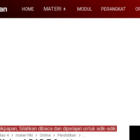
an
MATERI
HOME
MODUL
PERANGKAT
OP
⏬
lahkan dibaca dan dipelajari untuk adik-adik yang saat ini belaja
las 4
materi PAI
Online
Pendidikan
Pendidikan Rangkuman Materi