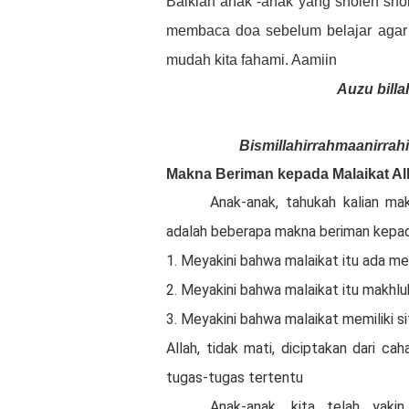
Baiklah anak -anak yang sholeh shole
membaca doa sebelum belajar agar a
mudah kita fahami. Aamiin
Auzu billa
Bismillahirrahmaanirrahi
Makna Beriman kepada Malaikat Al
Anak-anak, tahukah kalian mak
adalah beberapa makna beriman kepada
1. Meyakini bahwa malaikat itu ada mes
2. Meyakini bahwa malaikat itu makhlu
3. Meyakini bahwa malaikat memiliki si
Allah, tidak mati, diciptakan dari ca
tugas-tugas tertentu
Anak-anak, kita telah yaki