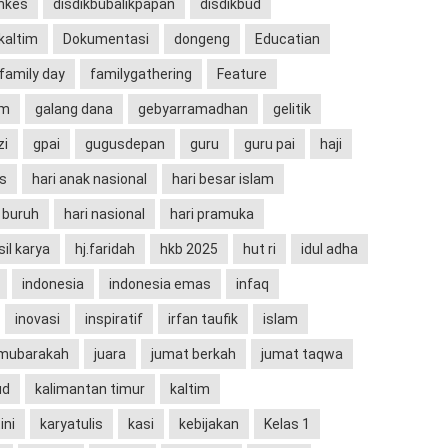
nkes
disdikbubalikpapan
disdikbud
 kaltim
Dokumentasi
dongeng
Educatian
family day
familygathering
Feature
um
galang dana
gebyarramadhan
gelitik
zi
gpai
gugusdepan
guru
guru pai
haji
s
hari anak nasional
hari besar islam
i buruh
hari nasional
hari pramuka
sil karya
hj.faridah
hkb 2025
hut ri
idul adha
indonesia
indonesia emas
infaq
inovasi
inspiratif
irfan taufik
islam
 mubarakah
juara
jumat berkah
jumat taqwa
ud
kalimantan timur
kaltim
ini
karyatulis
kasi
kebijakan
Kelas 1