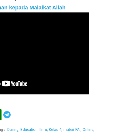
an kepada Malaikat Allah
Telegram
ags:
Daring
,
Education
,
Ilmu
,
Kelas 4
,
materi PAI
,
Online
,