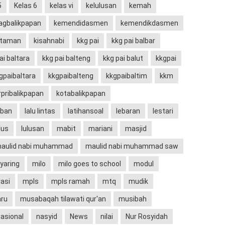
5
Kelas 6
kelas vi
kelulusan
kemah
gbalikpapan
kemendidasmen
kemendikdasmen
ataman
kisahnabi
kkg pai
kkg pai balbar
ai baltara
kkg pai balteng
kkg pai balut
kkgpai
gpaibaltara
kkgpaibalteng
kkgpaibaltim
kkm
rpribalikpapan
kotabalikpapan
rban
lalu lintas
latihansoal
lebaran
lestari
lus
lulusan
mabit
mariani
masjid
aulid nabi muhammad
maulid nabi muhammad saw
aring
milo
milo goes to school
modul
asi
mpls
mpls ramah
mtq
mudik
aru
musabaqah tilawati qur'an
musibah
asional
nasyid
News
nilai
Nur Rosyidah