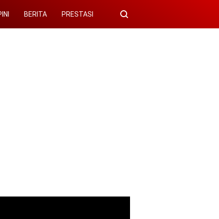
INI
BERITA
PRESTASI
r di rumah
Rangkuman Materi
SD/MI
Wawasan
Penjelasan Materi PAI Kelas 4 BA