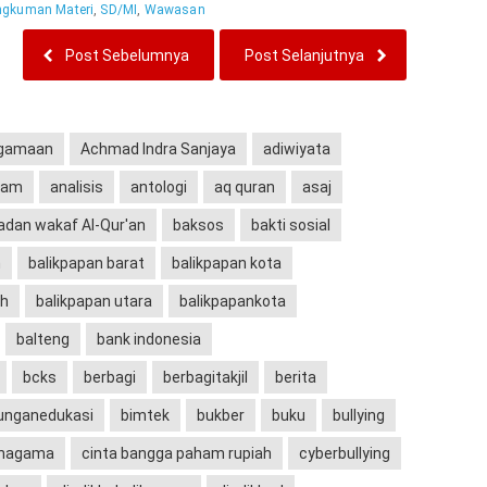
gkuman Materi
,
SD/MI
,
Wawasan
Post Sebelumnya
Post Selanjutnya
agamaan
Achmad Indra Sanjaya
adiwiyata
lam
analisis
antologi
aq quran
asaj
adan wakaf Al-Qur'an
baksos
bakti sosial
n
balikpapan barat
balikpapan kota
ah
balikpapan utara
balikpapankota
balteng
bank indonesia
bcks
berbagi
berbagitakjil
berita
junganedukasi
bimtek
bukber
buku
bullying
hagama
cinta bangga paham rupiah
cyberbullying