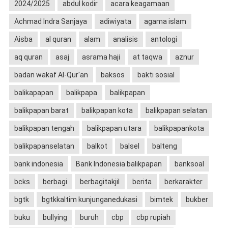
2024/2025
abdul kodir
acara keagamaan
Achmad Indra Sanjaya
adiwiyata
agama islam
Aisba
al quran
alam
analisis
antologi
aq quran
asaj
asrama haji
at taqwa
aznur
badan wakaf Al-Qur'an
baksos
bakti sosial
balikapapan
balikpapa
balikpapan
balikpapan barat
balikpapan kota
balikpapan selatan
balikpapan tengah
balikpapan utara
balikpapankota
balikpapanselatan
balkot
balsel
balteng
bank indonesia
Bank Indonesia balikpapan
banksoal
bcks
berbagi
berbagitakjil
berita
berkarakter
bgtk
bgtkkaltim kunjunganedukasi
bimtek
bukber
buku
bullying
buruh
cbp
cbp rupiah