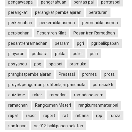
pengawaspai
pengetahuan
pentas pai
pentaspai
perangkat
perangkat pembelajaran
peraturan
perkemahan
perkemdikdasmen
permendikdasmen
perpisahan
Pesantren Kilat
Pesantren Ramadhan
pesantrenramadhan
pesram
pgri
pgribalikpapan
playaran
podcast
polda
polisi
polri
posyandu
ppg
ppg pai
pramuka
prangkatpembelajaran
Prestasi
promes
prota
proyek penguatan profil pelajar pancasila
purnabakti
quiztime
rakor
ramadan
ramadapesram
ramadhan
Rangkuman Materi
rangkumanmateripai
rapat
rapor
raport
rat
rebana
rpp
runza
santunan
sd 013 balikpapan selatan