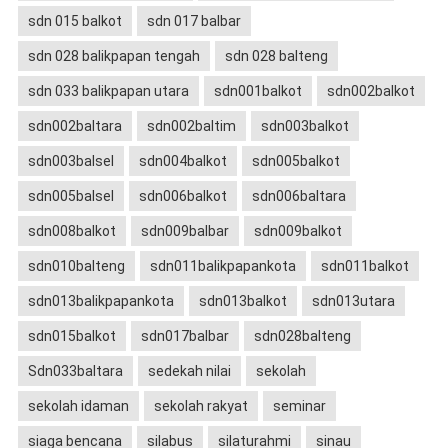
sdn 015 balkot
sdn 017 balbar
sdn 028 balikpapan tengah
sdn 028 balteng
sdn 033 balikpapan utara
sdn001balkot
sdn002balkot
sdn002baltara
sdn002baltim
sdn003balkot
sdn003balsel
sdn004balkot
sdn005balkot
sdn005balsel
sdn006balkot
sdn006baltara
sdn008balkot
sdn009balbar
sdn009balkot
sdn010balteng
sdn011balikpapankota
sdn011balkot
sdn013balikpapankota
sdn013balkot
sdn013utara
sdn015balkot
sdn017balbar
sdn028balteng
Sdn033baltara
sedekah nilai
sekolah
sekolah idaman
sekolah rakyat
seminar
siaga bencana
silabus
silaturahmi
sinau