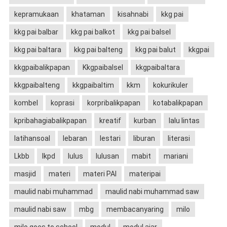
kepramukaan
khataman
kisahnabi
kkg pai
kkg pai balbar
kkg pai balkot
kkg pai balsel
kkg pai baltara
kkg pai balteng
kkg pai balut
kkgpai
kkgpaibalikpapan
Kkgpaibalsel
kkgpaibaltara
kkgpaibalteng
kkgpaibaltim
kkm
kokurikuler
kombel
koprasi
korpribalikpapan
kotabalikpapan
kpribahagiabalikpapan
kreatif
kurban
lalu lintas
latihansoal
lebaran
lestari
liburan
literasi
Lkbb
lkpd
lulus
lulusan
mabit
mariani
masjid
materi
materi PAI
materipai
maulid nabi muhammad
maulid nabi muhammad saw
maulid nabi saw
mbg
membacanyaring
milo