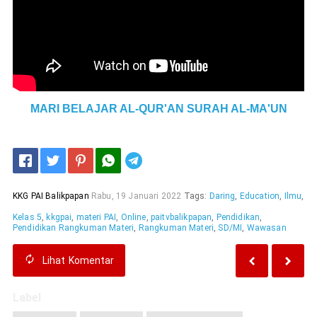
MARI BELAJAR AL-QUR'AN SURAH AL-MA'UN
Telegram
KKG PAI Balikpapan
Rabu, 19 Januari 2022
Tags:
Daring
,
Education
,
Ilmu
,
Kelas 5
,
kkgpai
,
materi PAI
,
Online
,
paitvbalikpapan
,
Pendidikan
,
Pendidikan Rangkuman Materi
,
Rangkuman Materi
,
SD/MI
,
Wawasan
Lihat
Komentar
Label