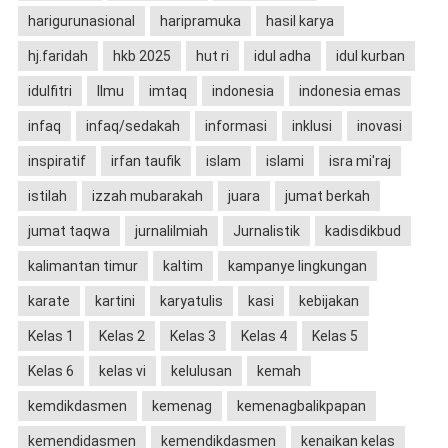
harigurunasional
haripramuka
hasil karya
hj.faridah
hkb 2025
hut ri
idul adha
idul kurban
idulfitri
Ilmu
imtaq
indonesia
indonesia emas
infaq
infaq/sedakah
informasi
inklusi
inovasi
inspiratif
irfan taufik
islam
islami
isra mi'raj
istilah
izzah mubarakah
juara
jumat berkah
jumat taqwa
jurnalilmiah
Jurnalistik
kadisdikbud
kalimantan timur
kaltim
kampanye lingkungan
karate
kartini
karyatulis
kasi
kebijakan
Kelas 1
Kelas 2
Kelas 3
Kelas 4
Kelas 5
Kelas 6
kelas vi
kelulusan
kemah
kemdikdasmen
kemenag
kemenagbalikpapan
kemendidasmen
kemendikdasmen
kenaikan kelas