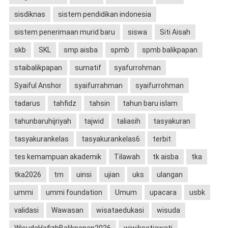
sisdiknas
sistem pendidikan indonesia
sistem penerimaan murid baru
siswa
Siti Aisah
skb
SKL
smp aisba
spmb
spmb balikpapan
staibalikpapan
sumatif
syafurrohman
Syaiful Anshor
syaifurrahman
syaifurrohman
tadarus
tahfidz
tahsin
tahun baru islam
tahunbaruhijriyah
tajwid
taliasih
tasyakuran
tasyakurankelas
tasyakurankelas6
terbit
tes kemampuan akademik
Tilawah
tk aisba
tka
tka2026
tm
uinsi
ujian
uks
ulangan
ummi
ummi foundation
Umum
upacara
usbk
validasi
Wawasan
wisataedukasi
wisuda