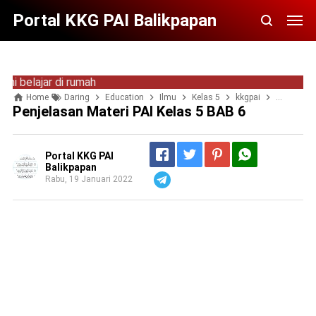
Portal KKG PAI Balikpapan
ajar di rumah
Home
Daring
Education
Ilmu
Kelas 5
kkgpai
materi PAI
Penjelasan Materi PAI Kelas 5 BAB 6
Portal KKG PAI
Balikpapan
Rabu, 19 Januari 2022
Telegram