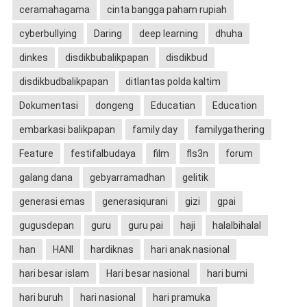
ceramahagama
cinta bangga paham rupiah
cyberbullying
Daring
deep learning
dhuha
dinkes
disdikbubalikpapan
disdikbud
disdikbudbalikpapan
ditlantas polda kaltim
Dokumentasi
dongeng
Educatian
Education
embarkasi balikpapan
family day
familygathering
Feature
festifalbudaya
film
fls3n
forum
galang dana
gebyarramadhan
gelitik
generasi emas
generasiqurani
gizi
gpai
gugusdepan
guru
guru pai
haji
halalbihalal
han
HANI
hardiknas
hari anak nasional
hari besar islam
Hari besar nasional
hari bumi
hari buruh
hari nasional
hari pramuka