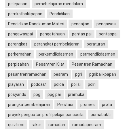
pelepasan
pemebelajaran mendalam
pemkotbalikpapan
Pendidikan
Pendidikan Rangkuman Materi
pengajian
pengawas
pengawaspai
pengetahuan
pentas pai
pentaspai
perangkat
perangkat pembelajaran
peraturan
perkemahan
perkemdikdasmen
permendikdasmen
perpisahan
Pesantren Kilat
Pesantren Ramadhan
pesantrenramadhan
pesram
pgri
pgribalikpapan
playaran
podcast
polda
polisi
polri
posyandu
ppg
ppg pai
pramuka
prangkatpembelajaran
Prestasi
promes
prota
proyek penguatan profil pelajar pancasila
purnabakti
quiztime
rakor
ramadan
ramadapesram