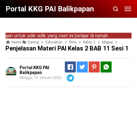
Portal KKG PAI Balikpapan
untuk adik-adik yang saat ini belajar di rumah
Home
Daring
Education
Ilmu
Kelas 2
kkgpai
materi PAI
Penjelasan Materi PAI Kelas 2 BAB 11 Sesi 1
Portal KKG PAI
Balikpapan
Minggu, 16 Januari 2022
Telegram