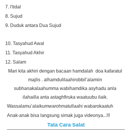
7. I'tidal
8. Sujud
9. Duduk antara Dua Sujud
10. Tasyahud Awal
11. Tasyahud Akhir
12. Salam
Mari kita akhiri dengan bacaan hamdalah
doa kafaratul
majlis . alhamdulilaahirobbil’alamiin
subhanakalaahumma wabihamdika asyhadu anla
ilahailla anta astaghfiruka waatuubu ilaik.
Wassalamu’alaikumwarohmatullaahi wabarokaatuh
Anak-anak bisa langsung simak juga videonya...!!!
Tata Cara Salat