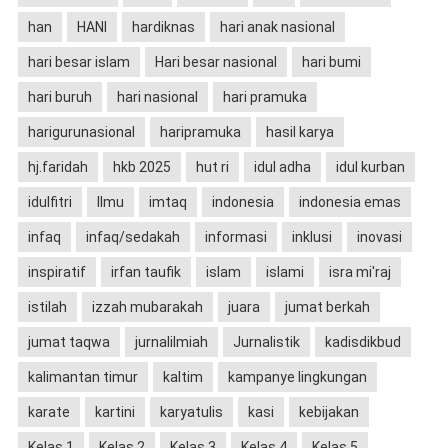
han
HANI
hardiknas
hari anak nasional
hari besar islam
Hari besar nasional
hari bumi
hari buruh
hari nasional
hari pramuka
harigurunasional
haripramuka
hasil karya
hj.faridah
hkb 2025
hut ri
idul adha
idul kurban
idulfitri
Ilmu
imtaq
indonesia
indonesia emas
infaq
infaq/sedakah
informasi
inklusi
inovasi
inspiratif
irfan taufik
islam
islami
isra mi'raj
istilah
izzah mubarakah
juara
jumat berkah
jumat taqwa
jurnalilmiah
Jurnalistik
kadisdikbud
kalimantan timur
kaltim
kampanye lingkungan
karate
kartini
karyatulis
kasi
kebijakan
Kelas 1
Kelas 2
Kelas 3
Kelas 4
Kelas 5