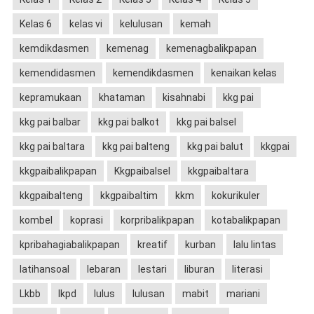
Kelas 6
kelas vi
kelulusan
kemah
kemdikdasmen
kemenag
kemenagbalikpapan
kemendidasmen
kemendikdasmen
kenaikan kelas
kepramukaan
khataman
kisahnabi
kkg pai
kkg pai balbar
kkg pai balkot
kkg pai balsel
kkg pai baltara
kkg pai balteng
kkg pai balut
kkgpai
kkgpaibalikpapan
Kkgpaibalsel
kkgpaibaltara
kkgpaibalteng
kkgpaibaltim
kkm
kokurikuler
kombel
koprasi
korpribalikpapan
kotabalikpapan
kpribahagiabalikpapan
kreatif
kurban
lalu lintas
latihansoal
lebaran
lestari
liburan
literasi
Lkbb
lkpd
lulus
lulusan
mabit
mariani