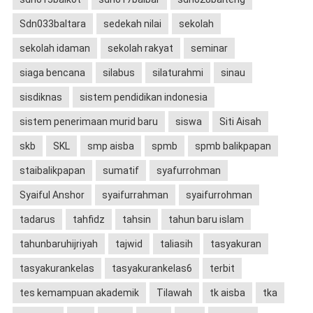
Sdn033baltara
sedekah nilai
sekolah
sekolah idaman
sekolah rakyat
seminar
siaga bencana
silabus
silaturahmi
sinau
sisdiknas
sistem pendidikan indonesia
sistem penerimaan murid baru
siswa
Siti Aisah
skb
SKL
smp aisba
spmb
spmb balikpapan
staibalikpapan
sumatif
syafurrohman
Syaiful Anshor
syaifurrahman
syaifurrohman
tadarus
tahfidz
tahsin
tahun baru islam
tahunbaruhijriyah
tajwid
taliasih
tasyakuran
tasyakurankelas
tasyakurankelas6
terbit
tes kemampuan akademik
Tilawah
tk aisba
tka