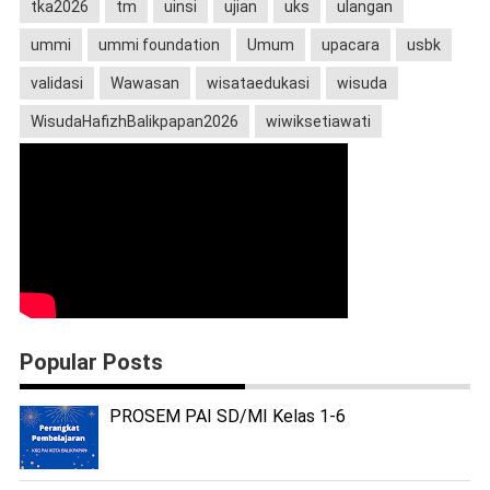
tka2026
tm
uinsi
ujian
uks
ulangan
ummi
ummi foundation
Umum
upacara
usbk
validasi
Wawasan
wisataedukasi
wisuda
WisudaHafizhBalikpapan2026
wiwiksetiawati
Popular Posts
PROSEM PAI SD/MI Kelas 1-6