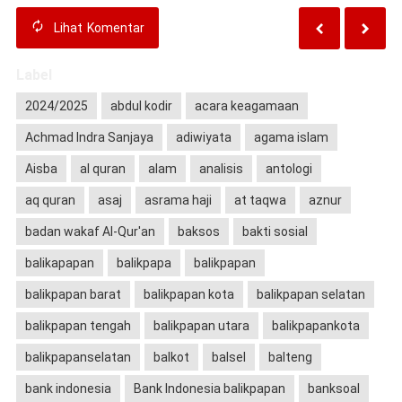
Lihat
Komentar
Label
2024/2025
abdul kodir
acara keagamaan
Achmad Indra Sanjaya
adiwiyata
agama islam
Aisba
al quran
alam
analisis
antologi
aq quran
asaj
asrama haji
at taqwa
aznur
badan wakaf Al-Qur'an
baksos
bakti sosial
balikapapan
balikpapa
balikpapan
balikpapan barat
balikpapan kota
balikpapan selatan
balikpapan tengah
balikpapan utara
balikpapankota
balikpapanselatan
balkot
balsel
balteng
bank indonesia
Bank Indonesia balikpapan
banksoal