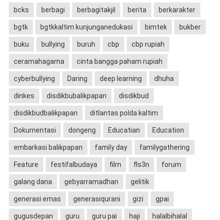
bcks
berbagi
berbagitakjil
berita
berkarakter
bgtk
bgtkkaltim kunjunganedukasi
bimtek
bukber
buku
bullying
buruh
cbp
cbp rupiah
ceramahagama
cinta bangga paham rupiah
cyberbullying
Daring
deep learning
dhuha
dinkes
disdikbubalikpapan
disdikbud
disdikbudbalikpapan
ditlantas polda kaltim
Dokumentasi
dongeng
Educatian
Education
embarkasi balikpapan
family day
familygathering
Feature
festifalbudaya
film
fls3n
forum
galang dana
gebyarramadhan
gelitik
generasi emas
generasiqurani
gizi
gpai
gugusdepan
guru
guru pai
haji
halalbihalal