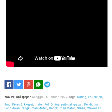
Telegram
KKG PAI Balikpapan
Minggu, 16 Januari 2022
Tags:
Daring
,
Education
,
Ilmu
,
Kelas 2
,
kkgpai
,
materi PAI
,
Online
,
paitvbalikpapan
,
Pendidikan
,
Pendidikan Rangkuman Materi
,
Rangkuman Materi
,
SD/MI
,
Wawasan