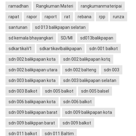
ramadhan
Rangkuman Materi
rangkumanmateripai
rapat
rapor
raport
rat
rebana
rpp
runza
santunan
sd 013 balikpapan selatan
sd kemala bhayangkari
SD/MI
sd013balikpapan
sdkartikaV1
sdkartikavIbalikpapan
sdn 001 balkot
sdn 002 balikpapan kota
sdn 002 balikpapan kotq
sdn 002 balikpapan utara
sdn 002 balteng
sdn 003
sdn 003 balikpapan kota
sdn 003 balikpapan selatan
sdn 003 Balkot
sdn 005 balkot
sdn 005 balsel
sdn 006 balikpapan kota
sdn 006 balkot
sdn 009 balikpapan barat
sdn 009 balikpapan kota
sdn 009 balikppan barat
sdn 009 balkot
sdn 011 balkot
sdn 011 Baltim