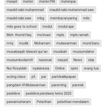
masjid
materi
materi PAI
materipai
maulid nabi muhammad
maulid nabi muhammad saw
maulid nabi saw
mbg
membacanyaring
milo
milo goes to school
modul
modul ajar
Moh. thomil Haq
motivasi
mpls
mpls ramah
mtq
mudik
Muharram
mulawarman
murid baru
musabaqah tilawati qur'an
musibah
musiumdahor
musiumkodamVI
nasional
nasyid
News
nilai
Nur Rosyidah
nyalanesia
Online
opini
orang tua
outing class
p5
pai
paitvbalikpapan
pangdam VI Mulawarman
parenting
paresik
paskibra
paskibra pandawa twins 2025
pawaimuharam
Pelatihan
pelatihan mendalam