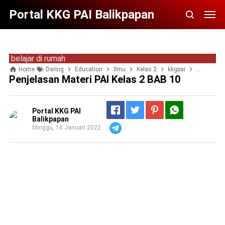
Portal KKG PAI Balikpapan
lajar di rumah
Home
Daring
Education
Ilmu
Kelas 2
kkgpai
materi PAI
Penjelasan Materi PAI Kelas 2 BAB 10
Portal KKG PAI
Balikpapan
Minggu, 16 Januari 2022
Telegram