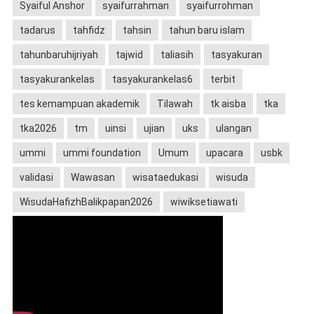
Syaiful Anshor
syaifurrahman
syaifurrohman
tadarus
tahfidz
tahsin
tahun baru islam
tahunbaruhijriyah
tajwid
taliasih
tasyakuran
tasyakurankelas
tasyakurankelas6
terbit
tes kemampuan akademik
Tilawah
tk aisba
tka
tka2026
tm
uinsi
ujian
uks
ulangan
ummi
ummi foundation
Umum
upacara
usbk
validasi
Wawasan
wisataedukasi
wisuda
WisudaHafizhBalikpapan2026
wiwiksetiawati