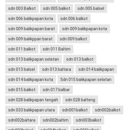
sdn 003 Balkot
sdn 005 balkot
sdn 005 balsel
sdn 006 balikpapan kota
sdn 006 balkot
sdn 009 balikpapan barat
sdn 009 balikpapan kota
sdn 009 balikppan barat
sdn 009 balkot
sdn 011 balkot
sdn 011 Baltim
sdn 013 balikpapan selatan
sdn 013 balkot
sdn 013 balsel
sdn 013 baltara
sdn 014 balikpapan
sdn 014 balikpapan kota
Sdn 015 balikpapan selatan
sdn 015 balkot
sdn 017 balbar
sdn 028 balikpapan tengah
sdn 028 balteng
sdn 033 balikpapan utara
sdn001balkot
sdn002balkot
sdn002baltara
sdn002baltim
sdn003balkot