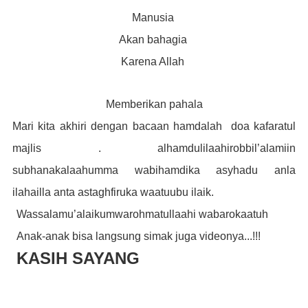
Manusia
Akan bahagia
Karena Allah
Memberikan pahala
Mari kita akhiri dengan bacaan hamdalah
doa kafaratul
majlis . alhamdulilaahirobbil’alamiin
subhanakalaahumma wabihamdika asyhadu anla
ilahailla anta astaghfiruka waatuubu ilaik.
Wassalamu’alaikumwarohmatullaahi wabarokaatuh
Anak-anak bisa langsung simak juga videonya...!!!
KASIH SAYANG