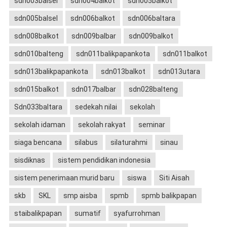
sdn003balsel
sdn004balkot
sdn005balkot
sdn005balsel
sdn006balkot
sdn006baltara
sdn008balkot
sdn009balbar
sdn009balkot
sdn010balteng
sdn011balikpapankota
sdn011balkot
sdn013balikpapankota
sdn013balkot
sdn013utara
sdn015balkot
sdn017balbar
sdn028balteng
Sdn033baltara
sedekah nilai
sekolah
sekolah idaman
sekolah rakyat
seminar
siaga bencana
silabus
silaturahmi
sinau
sisdiknas
sistem pendidikan indonesia
sistem penerimaan murid baru
siswa
Siti Aisah
skb
SKL
smp aisba
spmb
spmb balikpapan
staibalikpapan
sumatif
syafurrohman