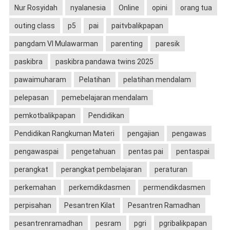
Nur Rosyidah
nyalanesia
Online
opini
orang tua
outing class
p5
pai
paitvbalikpapan
pangdam VI Mulawarman
parenting
paresik
paskibra
paskibra pandawa twins 2025
pawaimuharam
Pelatihan
pelatihan mendalam
pelepasan
pemebelajaran mendalam
pemkotbalikpapan
Pendidikan
Pendidikan Rangkuman Materi
pengajian
pengawas
pengawaspai
pengetahuan
pentas pai
pentaspai
perangkat
perangkat pembelajaran
peraturan
perkemahan
perkemdikdasmen
permendikdasmen
perpisahan
Pesantren Kilat
Pesantren Ramadhan
pesantrenramadhan
pesram
pgri
pgribalikpapan