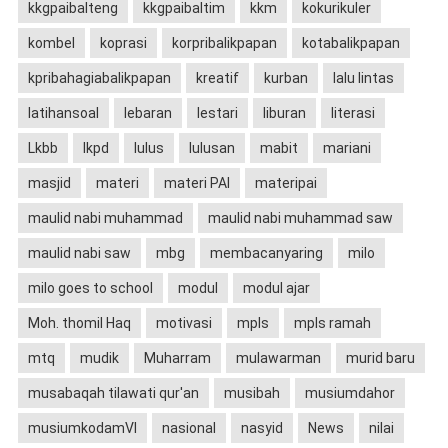
kkgpaibalteng
kkgpaibaltim
kkm
kokurikuler
kombel
koprasi
korpribalikpapan
kotabalikpapan
kpribahagiabalikpapan
kreatif
kurban
lalu lintas
latihansoal
lebaran
lestari
liburan
literasi
Lkbb
lkpd
lulus
lulusan
mabit
mariani
masjid
materi
materi PAI
materipai
maulid nabi muhammad
maulid nabi muhammad saw
maulid nabi saw
mbg
membacanyaring
milo
milo goes to school
modul
modul ajar
Moh. thomil Haq
motivasi
mpls
mpls ramah
mtq
mudik
Muharram
mulawarman
murid baru
musabaqah tilawati qur'an
musibah
musiumdahor
musiumkodamVI
nasional
nasyid
News
nilai