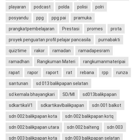
playaran
podcast
polda
polisi
polri
posyandu
ppg
ppg pai
pramuka
prangkatpembelajaran
Prestasi
promes
prota
proyek penguatan profil pelajar pancasila
purnabakti
quiztime
rakor
ramadan
ramadapesram
ramadhan
Rangkuman Materi
rangkumanmateripai
rapat
rapor
raport
rat
rebana
rpp
runza
santunan
sd 013 balikpapan selatan
sd kemala bhayangkari
SD/MI
sd013balikpapan
sdkartikaV1
sdkartikavIbalikpapan
sdn 001 balkot
sdn 002 balikpapan kota
sdn 002 balikpapan kotq
sdn 002 balikpapan utara
sdn 002 balteng
sdn 003
sdn 003 balikpapan kota
sdn 003 balikpapan selatan