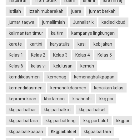
inspiratif
irfan taufik
islam
islami
isra mi'raj
istilah
izzah mubarakah
juara
jumat berkah
jumat taqwa
jurnalilmiah
Jurnalistik
kadisdikbud
kalimantan timur
kaltim
kampanye lingkungan
karate
kartini
karyatulis
kasi
kebijakan
Kelas 1
Kelas 2
Kelas 3
Kelas 4
Kelas 5
Kelas 6
kelas vi
kelulusan
kemah
kemdikdasmen
kemenag
kemenagbalikpapan
kemendidasmen
kemendikdasmen
kenaikan kelas
kepramukaan
khataman
kisahnabi
kkg pai
kkg pai balbar
kkg pai balkot
kkg pai balsel
kkg pai baltara
kkg pai balteng
kkg pai balut
kkgpai
kkgpaibalikpapan
Kkgpaibalsel
kkgpaibaltara