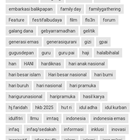
embarkasi balikpapan
family day
familygathering
Feature
festifalbudaya
film
fls3n
forum
galang dana
gebyarramadhan
gelitik
generasi emas
generasiqurani
gizi
gpai
gugusdepan
guru
guru pai
haji
halalbihalal
han
HANI
hardiknas
hari anak nasional
hari besar islam
Hari besar nasional
hari bumi
hari buruh
hari nasional
hari pramuka
harigurunasional
haripramuka
hasil karya
hj.faridah
hkb 2025
hut ri
idul adha
idul kurban
idulfitri
Ilmu
imtaq
indonesia
indonesia emas
infaq
infaq/sedakah
informasi
inklusi
inovasi