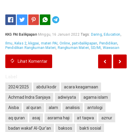
Telegram
KKG PAI Balikpapan
Minggu, 16 Januari 2022
Tags:
Daring
,
Education
,
Ilmu
,
Kelas 2
,
kkgpai
,
materi PAI
,
Online
,
paitvbalikpapan
,
Pendidikan
,
Pendidikan Rangkuman Materi
,
Rangkuman Materi
,
SD/MI
,
Wawasan
Lihat
Komentar
Label
2024/2025
abdul kodir
acara keagamaan
Achmad Indra Sanjaya
adiwiyata
agama islam
Aisba
al quran
alam
analisis
antologi
aq quran
asaj
asrama haji
at taqwa
aznur
badan wakaf Al-Qur'an
baksos
bakti sosial