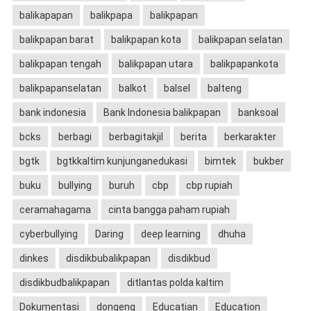
balikapapan
balikpapa
balikpapan
balikpapan barat
balikpapan kota
balikpapan selatan
balikpapan tengah
balikpapan utara
balikpapankota
balikpapanselatan
balkot
balsel
balteng
bank indonesia
Bank Indonesia balikpapan
banksoal
bcks
berbagi
berbagitakjil
berita
berkarakter
bgtk
bgtkkaltim kunjunganedukasi
bimtek
bukber
buku
bullying
buruh
cbp
cbp rupiah
ceramahagama
cinta bangga paham rupiah
cyberbullying
Daring
deep learning
dhuha
dinkes
disdikbubalikpapan
disdikbud
disdikbudbalikpapan
ditlantas polda kaltim
Dokumentasi
dongeng
Educatian
Education