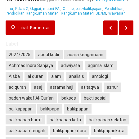
Ilmu
,
Kelas 2
,
kkgpai
,
materi PAI
,
Online
,
paitvbalikpapan
,
Pendidikan
,
Pendidikan Rangkuman Materi
,
Rangkuman Materi
,
SD/MI
,
Wawasan
Lihat
Komentar
Label
2024/2025
abdul kodir
acara keagamaan
Achmad Indra Sanjaya
adiwiyata
agama islam
Aisba
al quran
alam
analisis
antologi
aq quran
asaj
asrama haji
at taqwa
aznur
badan wakaf Al-Qur'an
baksos
bakti sosial
balikapapan
balikpapa
balikpapan
balikpapan barat
balikpapan kota
balikpapan selatan
balikpapan tengah
balikpapan utara
balikpapankota