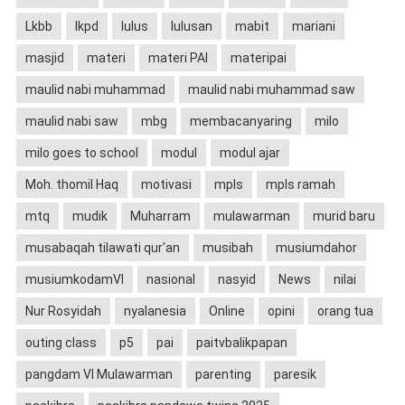
Lkbb
lkpd
lulus
lulusan
mabit
mariani
masjid
materi
materi PAI
materipai
maulid nabi muhammad
maulid nabi muhammad saw
maulid nabi saw
mbg
membacanyaring
milo
milo goes to school
modul
modul ajar
Moh. thomil Haq
motivasi
mpls
mpls ramah
mtq
mudik
Muharram
mulawarman
murid baru
musabaqah tilawati qur'an
musibah
musiumdahor
musiumkodamVI
nasional
nasyid
News
nilai
Nur Rosyidah
nyalanesia
Online
opini
orang tua
outing class
p5
pai
paitvbalikpapan
pangdam VI Mulawarman
parenting
paresik