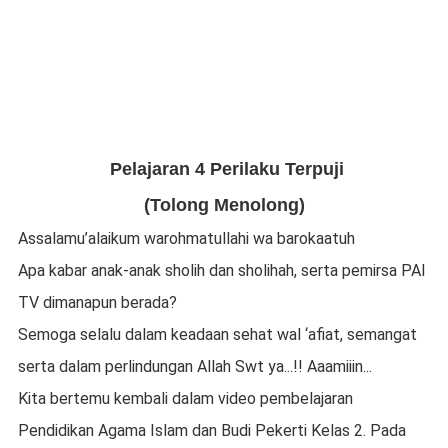
Pelajaran 4 Perilaku Terpuji
(
Tolong Menolong
)
Assalamu’ala
i
kum warohmatullahi wa baroka
a
tuh
Apa kabar anak-anak sholih dan sholiha
h
, serta pemirsa PAI
TV dimanapun berada?
Semoga
selalu
dalam keadaan sehat wal ‘afiat,
semangat
serta
dalam perlindungan Allah Swt ya...!! Aaamiiin...
Kita bertemu kembali dalam video pembelajaran
Pendidikan Agama Islam dan Budi Pekerti Kelas 2. Pada