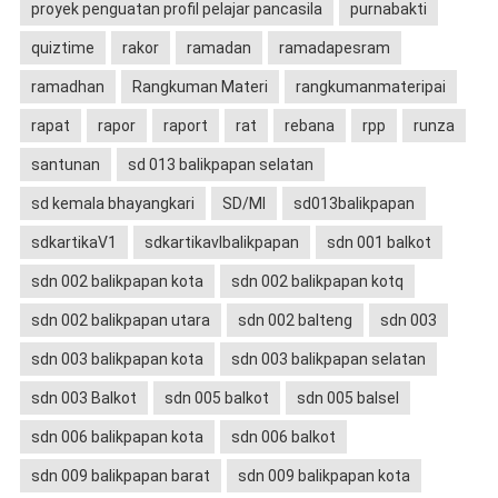
proyek penguatan profil pelajar pancasila
purnabakti
quiztime
rakor
ramadan
ramadapesram
ramadhan
Rangkuman Materi
rangkumanmateripai
rapat
rapor
raport
rat
rebana
rpp
runza
santunan
sd 013 balikpapan selatan
sd kemala bhayangkari
SD/MI
sd013balikpapan
sdkartikaV1
sdkartikavIbalikpapan
sdn 001 balkot
sdn 002 balikpapan kota
sdn 002 balikpapan kotq
sdn 002 balikpapan utara
sdn 002 balteng
sdn 003
sdn 003 balikpapan kota
sdn 003 balikpapan selatan
sdn 003 Balkot
sdn 005 balkot
sdn 005 balsel
sdn 006 balikpapan kota
sdn 006 balkot
sdn 009 balikpapan barat
sdn 009 balikpapan kota