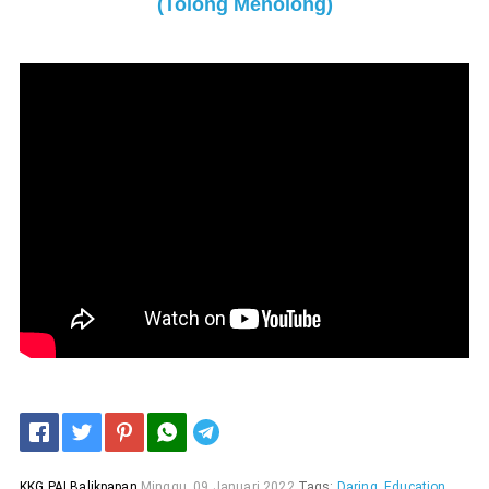
(
Tolong Menolong
)
Telegram
KKG PAI Balikpapan
Minggu, 09 Januari 2022
Tags:
Daring
,
Education
,