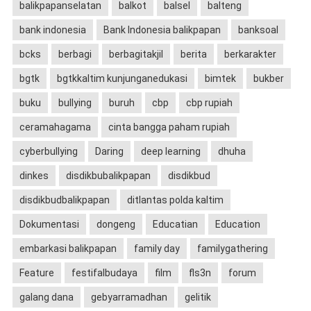
balikpapanselatan
balkot
balsel
balteng
bank indonesia
Bank Indonesia balikpapan
banksoal
bcks
berbagi
berbagitakjil
berita
berkarakter
bgtk
bgtkkaltim kunjunganedukasi
bimtek
bukber
buku
bullying
buruh
cbp
cbp rupiah
ceramahagama
cinta bangga paham rupiah
cyberbullying
Daring
deep learning
dhuha
dinkes
disdikbubalikpapan
disdikbud
disdikbudbalikpapan
ditlantas polda kaltim
Dokumentasi
dongeng
Educatian
Education
embarkasi balikpapan
family day
familygathering
Feature
festifalbudaya
film
fls3n
forum
galang dana
gebyarramadhan
gelitik