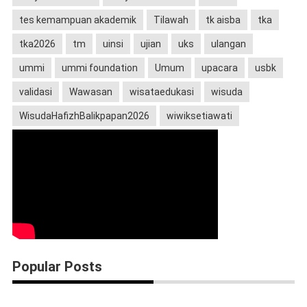
tes kemampuan akademik
Tilawah
tk aisba
tka
tka2026
tm
uinsi
ujian
uks
ulangan
ummi
ummi foundation
Umum
upacara
usbk
validasi
Wawasan
wisataedukasi
wisuda
WisudaHafizhBalikpapan2026
wiwiksetiawati
Popular Posts