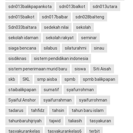
sdn013balikpapankota
sdn013balkot
sdn013utara
sdn015balkot
sdn017balbar
sdn028balteng
Sdn033baltara
sedekah nilai
sekolah
sekolah idaman
sekolah rakyat
seminar
siaga bencana
silabus
silaturahmi
sinau
sisdiknas
sistem pendidikan indonesia
sistem penerimaan murid baru
siswa
Siti Aisah
skb
SKL
smp aisba
spmb
spmb balikpapan
staibalikpapan
sumatif
syafurrohman
Syaiful Anshor
syaifurrahman
syaifurrohman
tadarus
tahfidz
tahsin
tahun baru islam
tahunbaruhijriyah
tajwid
taliasih
tasyakuran
tasyakurankelas
tasyakurankelas6
terbit