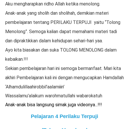
Aku mengharapkan ridho Allah ketika menolong.
Anak-anak yang sholih dan sholihah, demikian materi
p
e
mbe
lajaran tentang PERILAKU TERPUJI
yaitu “Tolong
Menolong”
. Semoga kalian dapat memahami materi tadi
dan dipraktikkan dalam kehidupan sehari-hari yaa.
Ayo kita biasakan dan suka TOLONG MENOLONG dalam
kebaikan.!!!
Sekian pembelajaran hari ini semoga bermanfaat. Mari kita
akhiri Pembelajaran kali ini dengan mengucapkan Hamdallah
‘Alhamdulillaahirobbil’aalamiiin’
Wassalamu’ala
i
kum warohmatullahi wabarokatuh
Anak-anak bisa langsung simak juga videonya...!!!
Pelajaran 4 Perilaku Terpuji