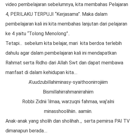
video pembelajaran sebelumnya, kita membahas Pelajaran
4, PERILAKU TERPUJI “Kerjasama”
. Maka dalam
pembelajaran kali ini kita
membahas lanjutan dari p
elajaran
ke 4 yaitu
“Tolong Menolong”
..
Tetapi... sebelum kita belajar, mari kita berdoa terlebih
dahulu agar dalam pembelajaran kali ini mendapatkan
Rahmat serta Ridho dari Allah Swt dan dapat membawa
manfaat di dalam kehidupan kita....
A’uudzubillahiminasy-syaithoonirrojiiim
Bismillahirrahmanirrahiim
Robbi Zidnii ‘ilmaa, warzuqni fahmaa, waj’alni
minasshoolihiin..
aamiin.
Anak-anak yang sholih dan sholiha
h..
,
serta pemirsa PAI TV
dimanapun berada....