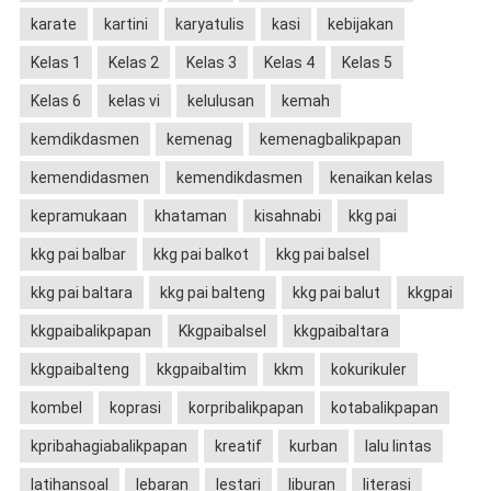
karate
kartini
karyatulis
kasi
kebijakan
Kelas 1
Kelas 2
Kelas 3
Kelas 4
Kelas 5
Kelas 6
kelas vi
kelulusan
kemah
kemdikdasmen
kemenag
kemenagbalikpapan
kemendidasmen
kemendikdasmen
kenaikan kelas
kepramukaan
khataman
kisahnabi
kkg pai
kkg pai balbar
kkg pai balkot
kkg pai balsel
kkg pai baltara
kkg pai balteng
kkg pai balut
kkgpai
kkgpaibalikpapan
Kkgpaibalsel
kkgpaibaltara
kkgpaibalteng
kkgpaibaltim
kkm
kokurikuler
kombel
koprasi
korpribalikpapan
kotabalikpapan
kpribahagiabalikpapan
kreatif
kurban
lalu lintas
latihansoal
lebaran
lestari
liburan
literasi