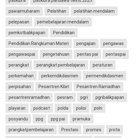
paskibra
paskibra pandawa twins 2025
pawaimuharam
Pelatihan
pelatihan mendalam
pelepasan
pemebelajaran mendalam
pemkotbalikpapan
Pendidikan
Pendidikan Rangkuman Materi
pengajian
pengawas
pengawaspai
pengetahuan
pentas pai
pentaspai
perangkat
perangkat pembelajaran
peraturan
perkemahan
perkemdikdasmen
permendikdasmen
perpisahan
Pesantren Kilat
Pesantren Ramadhan
pesantrenramadhan
pesram
pgri
pgribalikpapan
playaran
podcast
polda
polisi
polri
posyandu
ppg
ppg pai
pramuka
prangkatpembelajaran
Prestasi
promes
prota