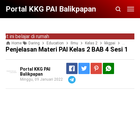
Portal KKG PAI Balikpapan
belajar di rumah
Home
Daring
Education
Ilmu
Kelas 2
kkgpai
materi PAI
Penjelasan Materi PAI Kelas 2 BAB 4 Sesi 1
Portal KKG PAI
Balikpapan
Minggu, 09 Januari 2022
Telegram