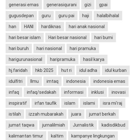
generasi emas
generasiqurani
gizi
gpai
gugusdepan
guru
guru pai
haji
halalbihalal
han
HANI
hardiknas
hari anak nasional
hari besar islam
Hari besar nasional
hari bumi
hari buruh
hari nasional
hari pramuka
harigurunasional
haripramuka
hasil karya
hj.faridah
hkb 2025
hut ri
idul adha
idul kurban
idulfitri
Ilmu
imtaq
indonesia
indonesia emas
infaq
infaq/sedakah
informasi
inklusi
inovasi
inspiratif
irfan taufik
islam
islami
isra mi'raj
istilah
izzah mubarakah
juara
jumat berkah
jumat taqwa
jurnalilmiah
Jurnalistik
kadisdikbud
kalimantan timur
kaltim
kampanye lingkungan