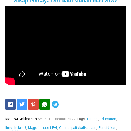
Sikap Percaya Diri Nabi Muhammad SAW
Telegram
KKG PAI Balikpapan
Senin, 10 Januari 2022
Tags:
Daring
,
Education
,
Ilmu
,
Kelas 3
,
kkgpai
,
materi PAI
,
Online
,
paitvbalikpapan
,
Pendidikan
,