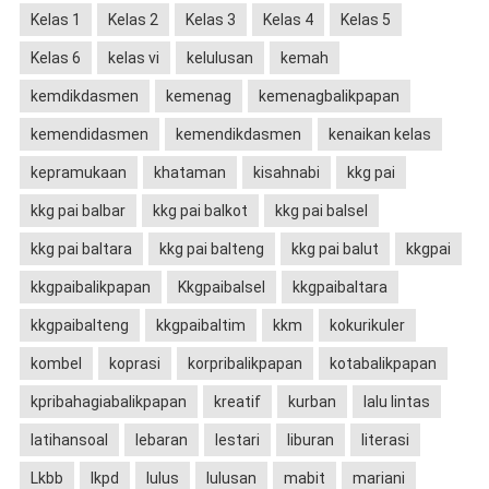
Kelas 1
Kelas 2
Kelas 3
Kelas 4
Kelas 5
Kelas 6
kelas vi
kelulusan
kemah
kemdikdasmen
kemenag
kemenagbalikpapan
kemendidasmen
kemendikdasmen
kenaikan kelas
kepramukaan
khataman
kisahnabi
kkg pai
kkg pai balbar
kkg pai balkot
kkg pai balsel
kkg pai baltara
kkg pai balteng
kkg pai balut
kkgpai
kkgpaibalikpapan
Kkgpaibalsel
kkgpaibaltara
kkgpaibalteng
kkgpaibaltim
kkm
kokurikuler
kombel
koprasi
korpribalikpapan
kotabalikpapan
kpribahagiabalikpapan
kreatif
kurban
lalu lintas
latihansoal
lebaran
lestari
liburan
literasi
Lkbb
lkpd
lulus
lulusan
mabit
mariani