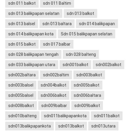
sdn 011 balkot
sdn 011 Baltim
sdn 013 balikpapan selatan
sdn 013 balkot
sdn 013 balsel
sdn 013 baltara
sdn 014 balikpapan
sdn 014 balikpapan kota
Sdn 015 balikpapan selatan
sdn 015 balkot
sdn 017 balbar
sdn 028 balikpapan tengah
sdn 028 balteng
sdn 033 balikpapan utara
sdn001balkot
sdn002balkot
sdn002baltara
sdn002baltim
sdn003balkot
sdn003balsel
sdn004balkot
sdn005balkot
sdn005balsel
sdn006balkot
sdn006baltara
sdn008balkot
sdn009balbar
sdn009balkot
sdn010balteng
sdn011balikpapankota
sdn011balkot
sdn013balikpapankota
sdn013balkot
sdn013utara