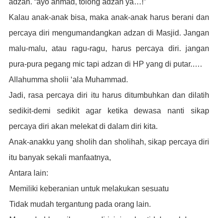
adzan. “ayo ahmad, tolong adzan ya…!”
Kalau anak-anak bisa, maka anak-anak harus berani dan
percaya diri mengumandangkan adzan di Masjid. Jangan
malu-malu, atau ragu-ragu, harus percaya diri. jangan
pura-pura pegang mic tapi adzan di HP yang di putar.….
Allahumma sholii ‘ala Muhammad.
Jadi, rasa percaya diri itu harus ditumbuhkan dan dilatih
sedikit-demi sedikit agar ketika dewasa nanti sikap
percaya diri akan melekat di dalam diri kita.
Anak-anakku yang sholih dan sholihah, sikap percaya diri
itu banyak sekali manfaatnya,
Antara lain:
1.
Memiliki keberanian untuk melakukan sesuatu
2.
Tidak mudah tergantung pada orang lain.