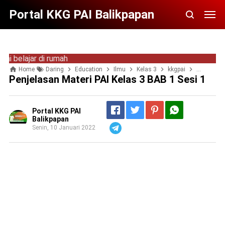
Portal KKG PAI Balikpapan
ajar di rumah
Home
Daring
Education
Ilmu
Kelas 3
kkgpai
materi PAI
Penjelasan Materi PAI Kelas 3 BAB 1 Sesi 1
Portal KKG PAI
Balikpapan
Senin, 10 Januari 2022
Telegram