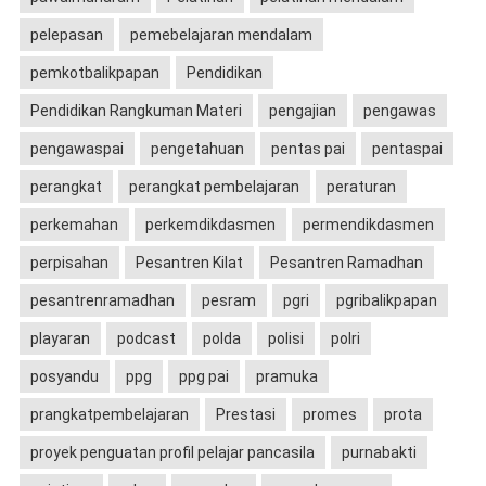
pelepasan
pemebelajaran mendalam
pemkotbalikpapan
Pendidikan
Pendidikan Rangkuman Materi
pengajian
pengawas
pengawaspai
pengetahuan
pentas pai
pentaspai
perangkat
perangkat pembelajaran
peraturan
perkemahan
perkemdikdasmen
permendikdasmen
perpisahan
Pesantren Kilat
Pesantren Ramadhan
pesantrenramadhan
pesram
pgri
pgribalikpapan
playaran
podcast
polda
polisi
polri
posyandu
ppg
ppg pai
pramuka
prangkatpembelajaran
Prestasi
promes
prota
proyek penguatan profil pelajar pancasila
purnabakti