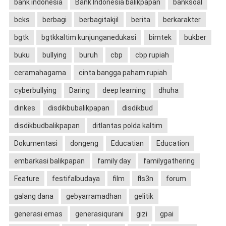
bank indonesia
Bank Indonesia balikpapan
banksoal
bcks
berbagi
berbagitakjil
berita
berkarakter
bgtk
bgtkkaltim kunjunganedukasi
bimtek
bukber
buku
bullying
buruh
cbp
cbp rupiah
ceramahagama
cinta bangga paham rupiah
cyberbullying
Daring
deep learning
dhuha
dinkes
disdikbubalikpapan
disdikbud
disdikbudbalikpapan
ditlantas polda kaltim
Dokumentasi
dongeng
Educatian
Education
embarkasi balikpapan
family day
familygathering
Feature
festifalbudaya
film
fls3n
forum
galang dana
gebyarramadhan
gelitik
generasi emas
generasiqurani
gizi
gpai