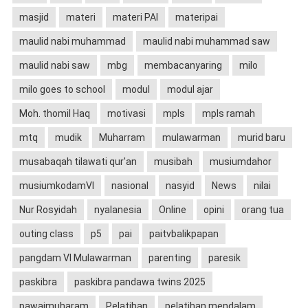
masjid
materi
materi PAI
materipai
maulid nabi muhammad
maulid nabi muhammad saw
maulid nabi saw
mbg
membacanyaring
milo
milo goes to school
modul
modul ajar
Moh. thomil Haq
motivasi
mpls
mpls ramah
mtq
mudik
Muharram
mulawarman
murid baru
musabaqah tilawati qur'an
musibah
musiumdahor
musiumkodamVI
nasional
nasyid
News
nilai
Nur Rosyidah
nyalanesia
Online
opini
orang tua
outing class
p5
pai
paitvbalikpapan
pangdam VI Mulawarman
parenting
paresik
paskibra
paskibra pandawa twins 2025
pawaimuharam
Pelatihan
pelatihan mendalam