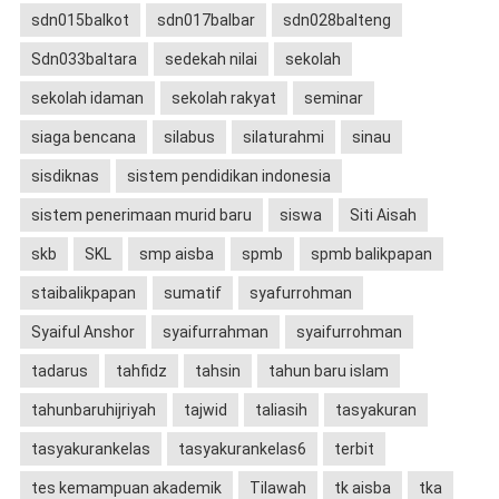
sdn015balkot
sdn017balbar
sdn028balteng
Sdn033baltara
sedekah nilai
sekolah
sekolah idaman
sekolah rakyat
seminar
siaga bencana
silabus
silaturahmi
sinau
sisdiknas
sistem pendidikan indonesia
sistem penerimaan murid baru
siswa
Siti Aisah
skb
SKL
smp aisba
spmb
spmb balikpapan
staibalikpapan
sumatif
syafurrohman
Syaiful Anshor
syaifurrahman
syaifurrohman
tadarus
tahfidz
tahsin
tahun baru islam
tahunbaruhijriyah
tajwid
taliasih
tasyakuran
tasyakurankelas
tasyakurankelas6
terbit
tes kemampuan akademik
Tilawah
tk aisba
tka