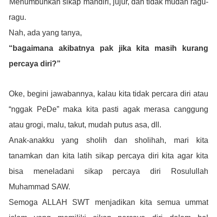
3.
Menumbuhkan sikap mandiri, jujur, dan tidak mudah ragu-
ragu.
Nah, ada yang tanya,
“bagaimana akibatnya pak jika kita masih kurang
percaya diri?”
Oke, begini jawabannya, kalau kita tidak percara diri atau
“nggak PeDe” maka kita pasti agak merasa canggung
atau grogi, malu, takut, mudah putus asa, dll.
Anak-anakku yang sholih dan sholihah, mari kita
tanamkan dan kita latih sikap percaya diri kita agar kita
bisa meneladani sikap percaya diri Rosulullah
Muhammad SAW.
Semoga ALLAH SWT menjadikan kita semua ummat