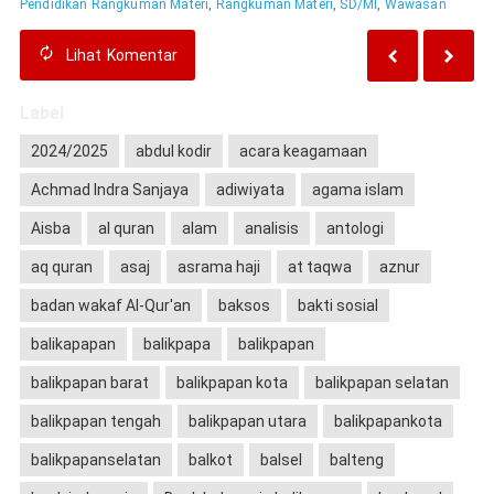
Pendidikan Rangkuman Materi
,
Rangkuman Materi
,
SD/MI
,
Wawasan
Lihat
Komentar
Label
2024/2025
abdul kodir
acara keagamaan
Achmad Indra Sanjaya
adiwiyata
agama islam
Aisba
al quran
alam
analisis
antologi
aq quran
asaj
asrama haji
at taqwa
aznur
badan wakaf Al-Qur'an
baksos
bakti sosial
balikapapan
balikpapa
balikpapan
balikpapan barat
balikpapan kota
balikpapan selatan
balikpapan tengah
balikpapan utara
balikpapankota
balikpapanselatan
balkot
balsel
balteng