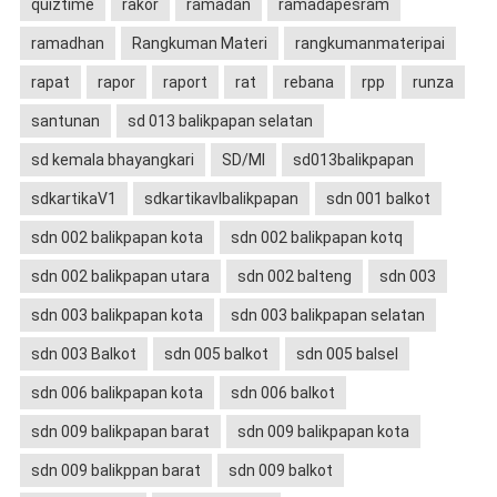
quiztime
rakor
ramadan
ramadapesram
ramadhan
Rangkuman Materi
rangkumanmateripai
rapat
rapor
raport
rat
rebana
rpp
runza
santunan
sd 013 balikpapan selatan
sd kemala bhayangkari
SD/MI
sd013balikpapan
sdkartikaV1
sdkartikavIbalikpapan
sdn 001 balkot
sdn 002 balikpapan kota
sdn 002 balikpapan kotq
sdn 002 balikpapan utara
sdn 002 balteng
sdn 003
sdn 003 balikpapan kota
sdn 003 balikpapan selatan
sdn 003 Balkot
sdn 005 balkot
sdn 005 balsel
sdn 006 balikpapan kota
sdn 006 balkot
sdn 009 balikpapan barat
sdn 009 balikpapan kota
sdn 009 balikppan barat
sdn 009 balkot