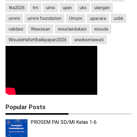
tka2026
tm
uinsi
ujian
uks
ulangan
ummi
ummi foundation
Umum
upacara
usbk
validasi
Wawasan
wisataedukasi
wisuda
WisudaHafizhBalikpapan2026
wiwiksetiawati
Popular Posts
PROSEM PAI SD/MI Kelas 1-6