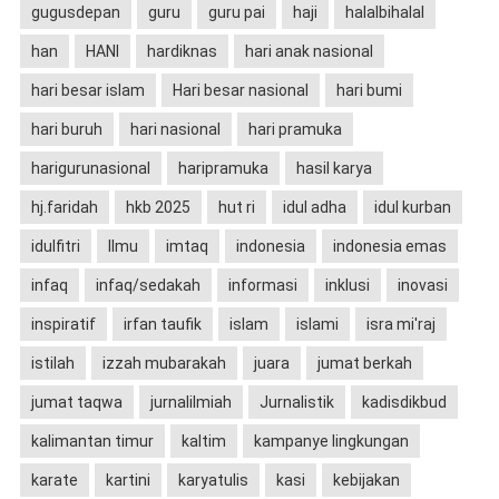
gugusdepan
guru
guru pai
haji
halalbihalal
han
HANI
hardiknas
hari anak nasional
hari besar islam
Hari besar nasional
hari bumi
hari buruh
hari nasional
hari pramuka
harigurunasional
haripramuka
hasil karya
hj.faridah
hkb 2025
hut ri
idul adha
idul kurban
idulfitri
Ilmu
imtaq
indonesia
indonesia emas
infaq
infaq/sedakah
informasi
inklusi
inovasi
inspiratif
irfan taufik
islam
islami
isra mi'raj
istilah
izzah mubarakah
juara
jumat berkah
jumat taqwa
jurnalilmiah
Jurnalistik
kadisdikbud
kalimantan timur
kaltim
kampanye lingkungan
karate
kartini
karyatulis
kasi
kebijakan