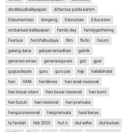
disdikbudbalikpapan
ditlantas polda kaltim
Dokumentasi
dongeng
Educatian
Education
embarkasi balikpapan
family day
familygathering
Feature
festifalbudaya
film
fls3n
forum
galang dana
gebyarramadhan
gelitik
generasi emas
generasiqurani
gizi
gpai
gugusdepan
guru
guru pai
haji
halalbihalal
han
HANI
hardiknas
hari anak nasional
hari besar islam
Hari besar nasional
hari bumi
hari buruh
hari nasional
hari pramuka
harigurunasional
haripramuka
hasil karya
hj.faridah
hkb 2025
hut ri
idul adha
idul kurban