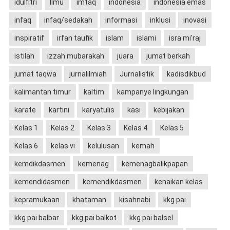
idulfitri
Ilmu
imtaq
indonesia
indonesia emas
infaq
infaq/sedakah
informasi
inklusi
inovasi
inspiratif
irfan taufik
islam
islami
isra mi'raj
istilah
izzah mubarakah
juara
jumat berkah
jumat taqwa
jurnalilmiah
Jurnalistik
kadisdikbud
kalimantan timur
kaltim
kampanye lingkungan
karate
kartini
karyatulis
kasi
kebijakan
Kelas 1
Kelas 2
Kelas 3
Kelas 4
Kelas 5
Kelas 6
kelas vi
kelulusan
kemah
kemdikdasmen
kemenag
kemenagbalikpapan
kemendidasmen
kemendikdasmen
kenaikan kelas
kepramukaan
khataman
kisahnabi
kkg pai
kkg pai balbar
kkg pai balkot
kkg pai balsel