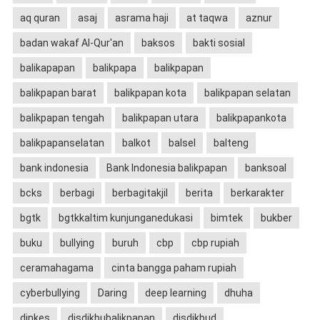
aq quran
asaj
asrama haji
at taqwa
aznur
badan wakaf Al-Qur'an
baksos
bakti sosial
balikapapan
balikpapa
balikpapan
balikpapan barat
balikpapan kota
balikpapan selatan
balikpapan tengah
balikpapan utara
balikpapankota
balikpapanselatan
balkot
balsel
balteng
bank indonesia
Bank Indonesia balikpapan
banksoal
bcks
berbagi
berbagitakjil
berita
berkarakter
bgtk
bgtkkaltim kunjunganedukasi
bimtek
bukber
buku
bullying
buruh
cbp
cbp rupiah
ceramahagama
cinta bangga paham rupiah
cyberbullying
Daring
deep learning
dhuha
dinkes
disdikbubalikpapan
disdikbud