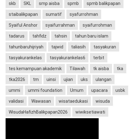
skb
SKL
smp aisba
spmb
spmb balikpapan
staibalikpapan
sumatif
syafurrohman
Syaiful Anshor
syaifurrahman
syaifurrohman
tadarus
tahfidz
tahsin
tahun baru islam
tahunbaruhijriyah
tajwid
taliasih
tasyakuran
tasyakurankelas
tasyakurankelas6
terbit
tes kemampuan akademik
Tilawah
tk aisba
tka
tka2026
tm
uinsi
ujian
uks
ulangan
ummi
ummi foundation
Umum
upacara
usbk
validasi
Wawasan
wisataedukasi
wisuda
WisudaHafizhBalikpapan2026
wiwiksetiawati