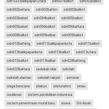
sdn 033 balikpapan utara
sdn001balkot
sdn002balkot
sdn002baltara
sdn002baltim
sdn003balkot
sdn003balsel
sdn004balkot
sdn005balkot
sdn005balsel
sdn006balkot
sdn006baltara
sdn008balkot
sdn009balbar
sdn009balkot
sdn010balteng
sdn011balikpapankota
sdn011balkot
sdn013balikpapankota
sdn013balkot
sdn013utara
sdn015balkot
sdn017balbar
sdn028balteng
Sdn033baltara
sedekah nilai
sekolah
sekolah idaman
sekolah rakyat
seminar
siaga bencana
silabus
silaturahmi
sinau
sisdiknas
sistem pendidikan indonesia
sistem penerimaan murid baru
siswa
Siti Aisah