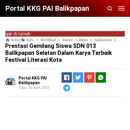
Portal KKG PAI Balikpapan
di rumah
Home
buku
disdikbud
literasi
News
nyalanesia
sdn 013
Prestasi Gemilang Siswa SDN 013
Balikpapan Selatan Dalam Karya Terbaik
Festival Literasi Kota
Portal KKG PAI
Balikpapan
Rabu, 30 April 2025
Telegram