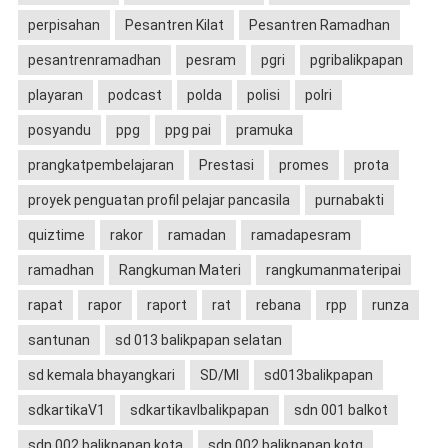
perpisahan
Pesantren Kilat
Pesantren Ramadhan
pesantrenramadhan
pesram
pgri
pgribalikpapan
playaran
podcast
polda
polisi
polri
posyandu
ppg
ppg pai
pramuka
prangkatpembelajaran
Prestasi
promes
prota
proyek penguatan profil pelajar pancasila
purnabakti
quiztime
rakor
ramadan
ramadapesram
ramadhan
Rangkuman Materi
rangkumanmateripai
rapat
rapor
raport
rat
rebana
rpp
runza
santunan
sd 013 balikpapan selatan
sd kemala bhayangkari
SD/MI
sd013balikpapan
sdkartikaV1
sdkartikavIbalikpapan
sdn 001 balkot
sdn 002 balikpapan kota
sdn 002 balikpapan kotq