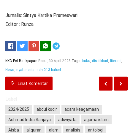
Jurnalis: Sintya Kartika Prameswari
Editor : Runza
Telegram
KKG PAI Balikpapan
Rabu, 30 April 2025
Tags:
buku
,
disdikbud
,
literasi
,
News
,
nyalanesia
,
sdn 013 balsel
Lihat
Komentar
Label
2024/2025
abdul kodir
acara keagamaan
Achmad Indra Sanjaya
adiwiyata
agama islam
Aisba
al quran
alam
analisis
antologi