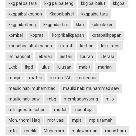
kkg pai baltara
kkg pai balteng
kkg pai balut
kkgpai
kkgpaibalikpapan
Kkgpaibalsel
kkgpaibaltara
kkgpaibalteng
kkgpaibaltim
kkm
kokurikuler
kombel
koprasi
korpribalikpapan
kotabalikpapan
kpribahagiabalikpapan
kreatif
kurban
lalu lintas
latihansoal
lebaran
lestari
liburan
literasi
Lkbb
lkpd
lulus
lulusan
mabit
mariani
masjid
materi
materi PAI
materipai
maulid nabi muhammad
maulid nabi muhammad saw
maulid nabi saw
mbg
membacanyaring
milo
milo goes to school
modul
modul ajar
Moh. thomil Haq
motivasi
mpls
mpls ramah
mtq
mudik
Muharram
mulawarman
murid baru