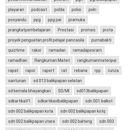
playaran
podcast
polda
polisi
polri
posyandu
ppg
ppg pai
pramuka
prangkatpembelajaran
Prestasi
promes
prota
proyek penguatan profil pelajar pancasila
purnabakti
quiztime
rakor
ramadan
ramadapesram
ramadhan
Rangkuman Materi
rangkumanmateripai
rapat
rapor
raport
rat
rebana
rpp
runza
santunan
sd 013 balikpapan selatan
sd kemala bhayangkari
SD/MI
sd013balikpapan
sdkartikaV1
sdkartikavIbalikpapan
sdn 001 balkot
sdn 002 balikpapan kota
sdn 002 balikpapan kotq
sdn 002 balikpapan utara
sdn 002 balteng
sdn 003