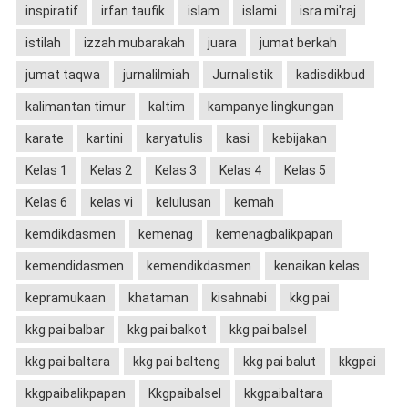
inspiratif
irfan taufik
islam
islami
isra mi'raj
istilah
izzah mubarakah
juara
jumat berkah
jumat taqwa
jurnalilmiah
Jurnalistik
kadisdikbud
kalimantan timur
kaltim
kampanye lingkungan
karate
kartini
karyatulis
kasi
kebijakan
Kelas 1
Kelas 2
Kelas 3
Kelas 4
Kelas 5
Kelas 6
kelas vi
kelulusan
kemah
kemdikdasmen
kemenag
kemenagbalikpapan
kemendidasmen
kemendikdasmen
kenaikan kelas
kepramukaan
khataman
kisahnabi
kkg pai
kkg pai balbar
kkg pai balkot
kkg pai balsel
kkg pai baltara
kkg pai balteng
kkg pai balut
kkgpai
kkgpaibalikpapan
Kkgpaibalsel
kkgpaibaltara