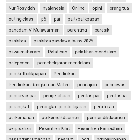
Nur Rosyidah
nyalanesia
Online
opini
orang tua
outing class
p5
pai
paitvbalikpapan
pangdam VI Mulawarman
parenting
paresik
paskibra
paskibra pandawa twins 2025
pawaimuharam
Pelatihan
pelatihan mendalam
pelepasan
pemebelajaran mendalam
pemkotbalikpapan
Pendidikan
Pendidikan Rangkuman Materi
pengajian
pengawas
pengawaspai
pengetahuan
pentas pai
pentaspai
perangkat
perangkat pembelajaran
peraturan
perkemahan
perkemdikdasmen
permendikdasmen
perpisahan
Pesantren Kilat
Pesantren Ramadhan
pesantrenramadhan
pesram
pgri
pgribalikpapan