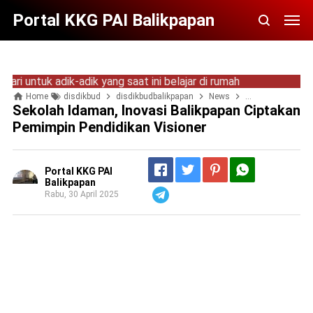
Portal KKG PAI Balikpapan
tuk adik-adik yang saat ini belajar di rumah
Home
disdikbud
disdikbudbalikpapan
News
sdn 002 balteng
Sekolah Idaman, Inovasi Balikpapan Ciptakan
Pemimpin Pendidikan Visioner
Portal KKG PAI
Balikpapan
Rabu, 30 April 2025
Telegram