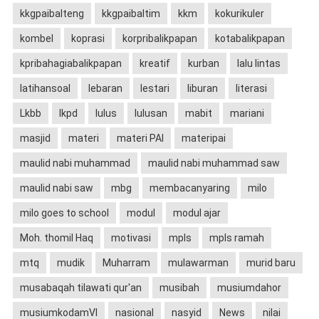
kkgpaibalteng
kkgpaibaltim
kkm
kokurikuler
kombel
koprasi
korpribalikpapan
kotabalikpapan
kpribahagiabalikpapan
kreatif
kurban
lalu lintas
latihansoal
lebaran
lestari
liburan
literasi
Lkbb
lkpd
lulus
lulusan
mabit
mariani
masjid
materi
materi PAI
materipai
maulid nabi muhammad
maulid nabi muhammad saw
maulid nabi saw
mbg
membacanyaring
milo
milo goes to school
modul
modul ajar
Moh. thomil Haq
motivasi
mpls
mpls ramah
mtq
mudik
Muharram
mulawarman
murid baru
musabaqah tilawati qur'an
musibah
musiumdahor
musiumkodamVI
nasional
nasyid
News
nilai