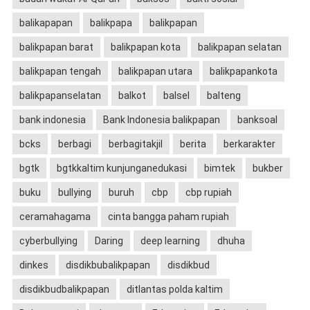
balikapapan
balikpapa
balikpapan
balikpapan barat
balikpapan kota
balikpapan selatan
balikpapan tengah
balikpapan utara
balikpapankota
balikpapanselatan
balkot
balsel
balteng
bank indonesia
Bank Indonesia balikpapan
banksoal
bcks
berbagi
berbagitakjil
berita
berkarakter
bgtk
bgtkkaltim kunjunganedukasi
bimtek
bukber
buku
bullying
buruh
cbp
cbp rupiah
ceramahagama
cinta bangga paham rupiah
cyberbullying
Daring
deep learning
dhuha
dinkes
disdikbubalikpapan
disdikbud
disdikbudbalikpapan
ditlantas polda kaltim