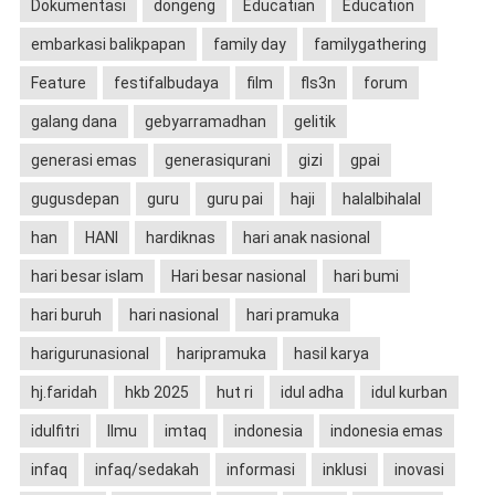
Dokumentasi
dongeng
Educatian
Education
embarkasi balikpapan
family day
familygathering
Feature
festifalbudaya
film
fls3n
forum
galang dana
gebyarramadhan
gelitik
generasi emas
generasiqurani
gizi
gpai
gugusdepan
guru
guru pai
haji
halalbihalal
han
HANI
hardiknas
hari anak nasional
hari besar islam
Hari besar nasional
hari bumi
hari buruh
hari nasional
hari pramuka
harigurunasional
haripramuka
hasil karya
hj.faridah
hkb 2025
hut ri
idul adha
idul kurban
idulfitri
Ilmu
imtaq
indonesia
indonesia emas
infaq
infaq/sedakah
informasi
inklusi
inovasi