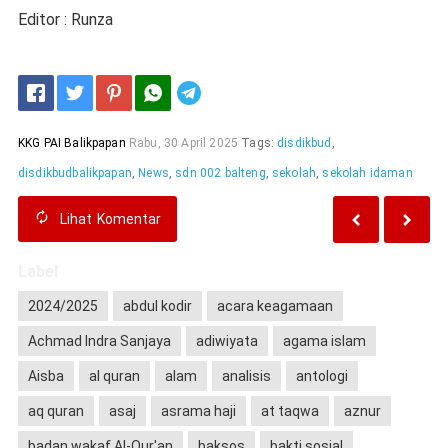
Editor : Runza
Telegram
KKG PAI Balikpapan
Rabu, 30 April 2025
Tags:
disdikbud
,
disdikbudbalikpapan
,
News
,
sdn 002 balteng
,
sekolah
,
sekolah idaman
Lihat
Komentar
Label
2024/2025
abdul kodir
acara keagamaan
Achmad Indra Sanjaya
adiwiyata
agama islam
Aisba
al quran
alam
analisis
antologi
aq quran
asaj
asrama haji
at taqwa
aznur
badan wakaf Al-Qur'an
baksos
bakti sosial