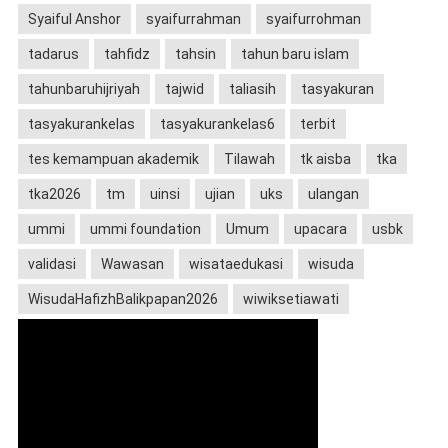
Syaiful Anshor
syaifurrahman
syaifurrohman
tadarus
tahfidz
tahsin
tahun baru islam
tahunbaruhijriyah
tajwid
taliasih
tasyakuran
tasyakurankelas
tasyakurankelas6
terbit
tes kemampuan akademik
Tilawah
tk aisba
tka
tka2026
tm
uinsi
ujian
uks
ulangan
ummi
ummi foundation
Umum
upacara
usbk
validasi
Wawasan
wisataedukasi
wisuda
WisudaHafizhBalikpapan2026
wiwiksetiawati