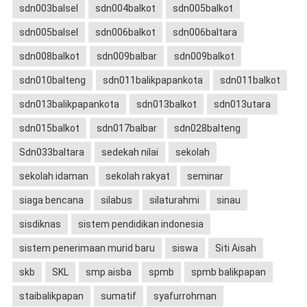
sdn003balsel
sdn004balkot
sdn005balkot
sdn005balsel
sdn006balkot
sdn006baltara
sdn008balkot
sdn009balbar
sdn009balkot
sdn010balteng
sdn011balikpapankota
sdn011balkot
sdn013balikpapankota
sdn013balkot
sdn013utara
sdn015balkot
sdn017balbar
sdn028balteng
Sdn033baltara
sedekah nilai
sekolah
sekolah idaman
sekolah rakyat
seminar
siaga bencana
silabus
silaturahmi
sinau
sisdiknas
sistem pendidikan indonesia
sistem penerimaan murid baru
siswa
Siti Aisah
skb
SKL
smp aisba
spmb
spmb balikpapan
staibalikpapan
sumatif
syafurrohman