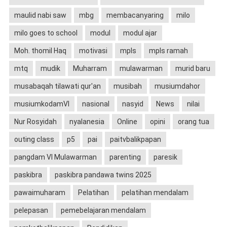
maulid nabi saw
mbg
membacanyaring
milo
milo goes to school
modul
modul ajar
Moh. thomil Haq
motivasi
mpls
mpls ramah
mtq
mudik
Muharram
mulawarman
murid baru
musabaqah tilawati qur'an
musibah
musiumdahor
musiumkodamVI
nasional
nasyid
News
nilai
Nur Rosyidah
nyalanesia
Online
opini
orang tua
outing class
p5
pai
paitvbalikpapan
pangdam VI Mulawarman
parenting
paresik
paskibra
paskibra pandawa twins 2025
pawaimuharam
Pelatihan
pelatihan mendalam
pelepasan
pemebelajaran mendalam