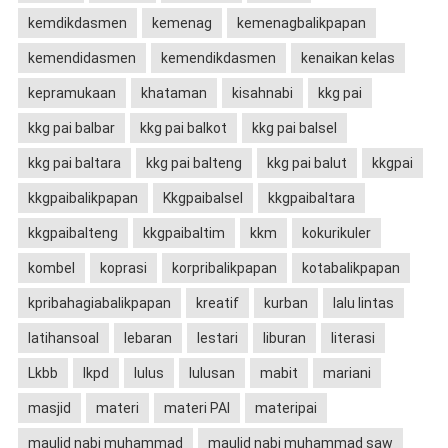
kemdikdasmen
kemenag
kemenagbalikpapan
kemendidasmen
kemendikdasmen
kenaikan kelas
kepramukaan
khataman
kisahnabi
kkg pai
kkg pai balbar
kkg pai balkot
kkg pai balsel
kkg pai baltara
kkg pai balteng
kkg pai balut
kkgpai
kkgpaibalikpapan
Kkgpaibalsel
kkgpaibaltara
kkgpaibalteng
kkgpaibaltim
kkm
kokurikuler
kombel
koprasi
korpribalikpapan
kotabalikpapan
kpribahagiabalikpapan
kreatif
kurban
lalu lintas
latihansoal
lebaran
lestari
liburan
literasi
Lkbb
lkpd
lulus
lulusan
mabit
mariani
masjid
materi
materi PAI
materipai
maulid nabi muhammad
maulid nabi muhammad saw