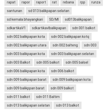
rapat
rapor
raport
rat
rebana
rpp
runza
santunan
sd 013 balikpapan selatan
sd kemala bhayangkari
SD/MI
sd013balikpapan
sdkartikaV1
sdkartikavIbalikpapan
sdn 001 balkot
sdn 002 balikpapan kota
sdn 002 balikpapan kotq
sdn 002 balikpapan utara
sdn 002 balteng
sdn 003
sdn 003 balikpapan kota
sdn 003 balikpapan selatan
sdn 003 Balkot
sdn 005 balkot
sdn 005 balsel
sdn 006 balikpapan kota
sdn 006 balkot
sdn 009 balikpapan barat
sdn 009 balikpapan kota
sdn 009 balikppan barat
sdn 009 balkot
sdn 011 balkot
sdn 011 Baltim
sdn 013 balikpapan selatan
sdn 013 balkot