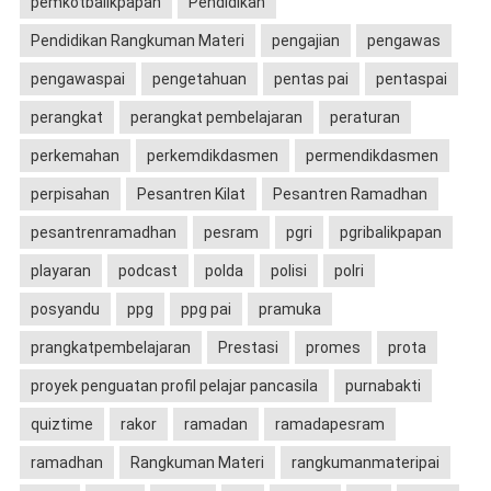
pemkotbalikpapan
Pendidikan
Pendidikan Rangkuman Materi
pengajian
pengawas
pengawaspai
pengetahuan
pentas pai
pentaspai
perangkat
perangkat pembelajaran
peraturan
perkemahan
perkemdikdasmen
permendikdasmen
perpisahan
Pesantren Kilat
Pesantren Ramadhan
pesantrenramadhan
pesram
pgri
pgribalikpapan
playaran
podcast
polda
polisi
polri
posyandu
ppg
ppg pai
pramuka
prangkatpembelajaran
Prestasi
promes
prota
proyek penguatan profil pelajar pancasila
purnabakti
quiztime
rakor
ramadan
ramadapesram
ramadhan
Rangkuman Materi
rangkumanmateripai