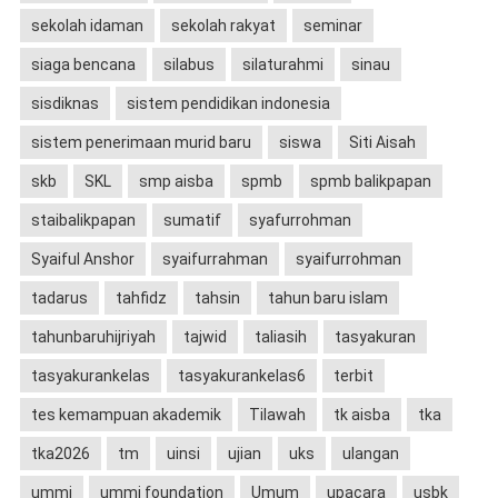
sekolah idaman
sekolah rakyat
seminar
siaga bencana
silabus
silaturahmi
sinau
sisdiknas
sistem pendidikan indonesia
sistem penerimaan murid baru
siswa
Siti Aisah
skb
SKL
smp aisba
spmb
spmb balikpapan
staibalikpapan
sumatif
syafurrohman
Syaiful Anshor
syaifurrahman
syaifurrohman
tadarus
tahfidz
tahsin
tahun baru islam
tahunbaruhijriyah
tajwid
taliasih
tasyakuran
tasyakurankelas
tasyakurankelas6
terbit
tes kemampuan akademik
Tilawah
tk aisba
tka
tka2026
tm
uinsi
ujian
uks
ulangan
ummi
ummi foundation
Umum
upacara
usbk