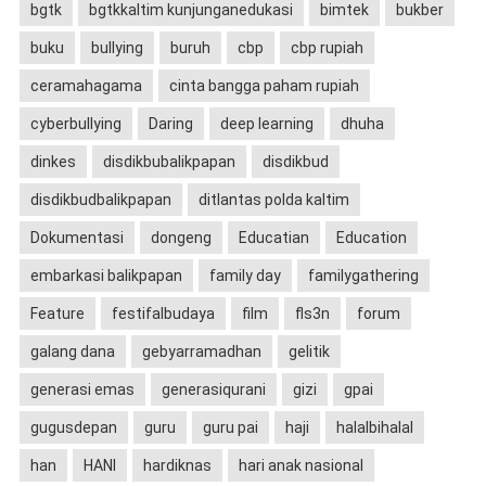
bgtk
bgtkkaltim kunjunganedukasi
bimtek
bukber
buku
bullying
buruh
cbp
cbp rupiah
ceramahagama
cinta bangga paham rupiah
cyberbullying
Daring
deep learning
dhuha
dinkes
disdikbubalikpapan
disdikbud
disdikbudbalikpapan
ditlantas polda kaltim
Dokumentasi
dongeng
Educatian
Education
embarkasi balikpapan
family day
familygathering
Feature
festifalbudaya
film
fls3n
forum
galang dana
gebyarramadhan
gelitik
generasi emas
generasiqurani
gizi
gpai
gugusdepan
guru
guru pai
haji
halalbihalal
han
HANI
hardiknas
hari anak nasional