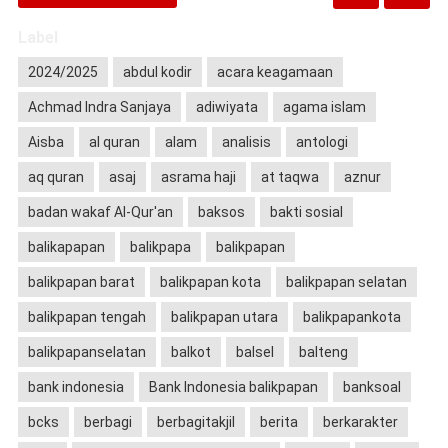
Label
2024/2025
abdul kodir
acara keagamaan
Achmad Indra Sanjaya
adiwiyata
agama islam
Aisba
al quran
alam
analisis
antologi
aq quran
asaj
asrama haji
at taqwa
aznur
badan wakaf Al-Qur'an
baksos
bakti sosial
balikapapan
balikpapa
balikpapan
balikpapan barat
balikpapan kota
balikpapan selatan
balikpapan tengah
balikpapan utara
balikpapankota
balikpapanselatan
balkot
balsel
balteng
bank indonesia
Bank Indonesia balikpapan
banksoal
bcks
berbagi
berbagitakjil
berita
berkarakter