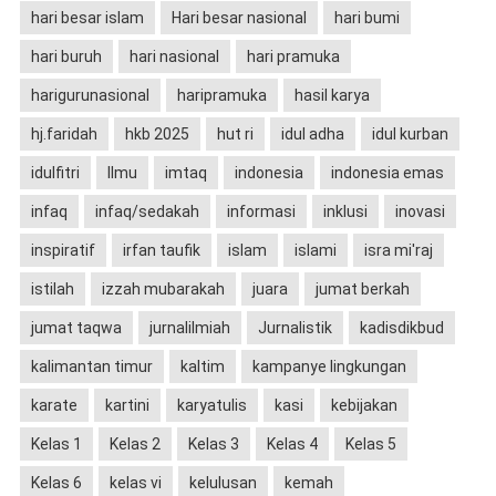
hari besar islam
Hari besar nasional
hari bumi
hari buruh
hari nasional
hari pramuka
harigurunasional
haripramuka
hasil karya
hj.faridah
hkb 2025
hut ri
idul adha
idul kurban
idulfitri
Ilmu
imtaq
indonesia
indonesia emas
infaq
infaq/sedakah
informasi
inklusi
inovasi
inspiratif
irfan taufik
islam
islami
isra mi'raj
istilah
izzah mubarakah
juara
jumat berkah
jumat taqwa
jurnalilmiah
Jurnalistik
kadisdikbud
kalimantan timur
kaltim
kampanye lingkungan
karate
kartini
karyatulis
kasi
kebijakan
Kelas 1
Kelas 2
Kelas 3
Kelas 4
Kelas 5
Kelas 6
kelas vi
kelulusan
kemah