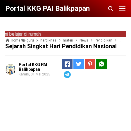
Portal KKG PAI Balikpapan
elajar di rumah
Home
guru
hardiknas
materi
News
Pendidikan
Umum
Sejarah Singkat Hari Pendidikan Nasional
Portal KKG PAI
Balikpapan
Kamis, 01 Mei 2025
Telegram