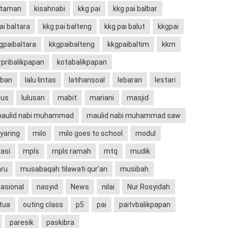
ataman
kisahnabi
kkg pai
kkg pai balbar
ai baltara
kkg pai balteng
kkg pai balut
kkgpai
gpaibaltara
kkgpaibalteng
kkgpaibaltim
kkm
rpribalikpapan
kotabalikpapan
rban
lalu lintas
latihansoal
lebaran
lestari
lus
lulusan
mabit
mariani
masjid
aulid nabi muhammad
maulid nabi muhammad saw
aring
milo
milo goes to school
modul
asi
mpls
mpls ramah
mtq
mudik
aru
musabaqah tilawati qur'an
musibah
asional
nasyid
News
nilai
Nur Rosyidah
tua
outing class
p5
pai
paitvbalikpapan
paresik
paskibra