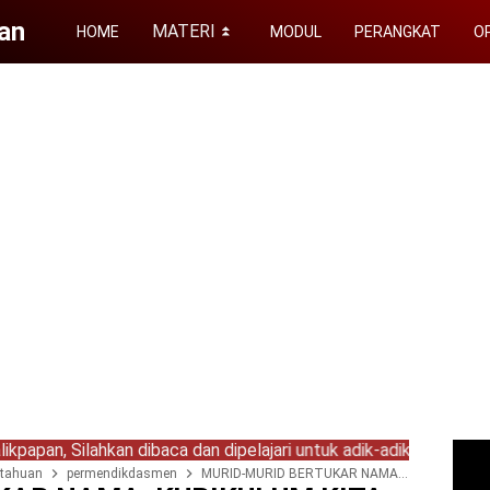
an
MATERI
HOME
MODUL
PERANGKAT
OP
⏬
lahkan dibaca dan dipelajari untuk adik-adik yang saat ini belaja
etahuan
permendikdasmen
MURID-MURID BERTUKAR NAMA: KURIKULUM KITA UDAH UPGRADE, BELUM YA?