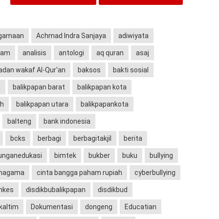
agamaan
Achmad Indra Sanjaya
adiwiyata
lam
analisis
antologi
aq quran
asaj
adan wakaf Al-Qur'an
baksos
bakti sosial
n
balikpapan barat
balikpapan kota
ah
balikpapan utara
balikpapankota
balteng
bank indonesia
bcks
berbagi
berbagitakjil
berita
junganedukasi
bimtek
bukber
buku
bullying
hagama
cinta bangga paham rupiah
cyberbullying
nkes
disdikbubalikpapan
disdikbud
 kaltim
Dokumentasi
dongeng
Educatian