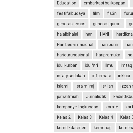
Education
embarkasi balikpapan
festifalbudaya
film
fls3n
for
generasi emas
generasiqurani
gi
halalbihalal
han
HANI
hardikna
Hari besar nasional
hari bumi
har
harigurunasional
haripramuka
ha
idul kurban
idulfitri
Ilmu
imtaq
infaq/sedakah
informasi
inklusi
islami
isra mi'raj
istilah
izzah
jurnalilmiah
Jurnalistik
kadisdikb
kampanye lingkungan
karate
kart
Kelas 2
Kelas 3
Kelas 4
Kelas 
kemdikdasmen
kemenag
kemena