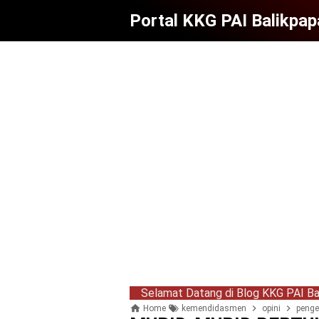
Portal KKG PAI Balikpap
Selamat Datang di Blog KKG PAI Balikpapan, Si
Home
kemendidasmen
opini
peng