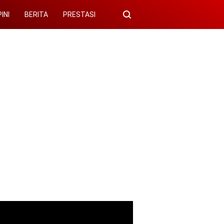
INI
BERITA
PRESTASI
r di rumah