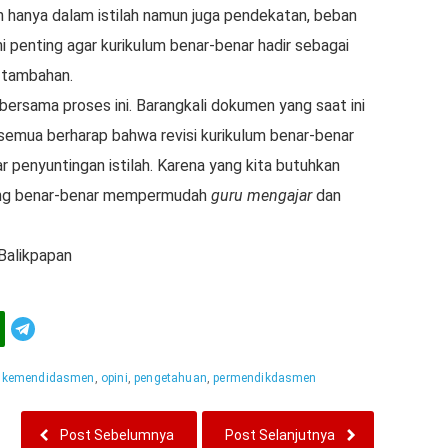
 hanya dalam istilah namun juga pendekatan, beban
Ini penting agar kurikulum benar-benar hadir sebagai
 tambahan.
 bersama proses ini. Barangkali dokumen yang saat ini
 semua berharap bahwa revisi kurikulum benar-benar
 penyuntingan istilah. Karena yang kita butuhkan
yang benar-benar mempermudah
guru mengajar
dan
 Balikpapan
Telegram
:
kemendidasmen
,
opini
,
pengetahuan
,
permendikdasmen
Post Sebelumnya
Post Selanjutnya