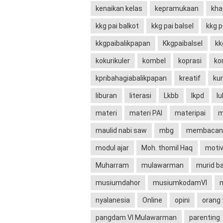
kenaikan kelas
kepramukaan
kh
kkg pai balkot
kkg pai balsel
kkg p
kkgpaibalikpapan
Kkgpaibalsel
kk
kokurikuler
kombel
koprasi
ko
kpribahagiabalikpapan
kreatif
ku
liburan
literasi
Lkbb
lkpd
lu
materi
materi PAI
materipai
m
maulid nabi saw
mbg
membacany
modul ajar
Moh. thomil Haq
motiv
Muharram
mulawarman
murid b
musiumdahor
musiumkodamVI
n
nyalanesia
Online
opini
orang 
pangdam VI Mulawarman
parenting