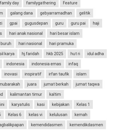
family day
familygathering
Feature
um
galang dana
gebyarramadhan
gelitik
zi
gpai
gugusdepan
guru
guru pai
haji
s
hari anak nasional
hari besar islam
i buruh
hari nasional
hari pramuka
sil karya
hj.faridah
hkb 2025
hut ri
idul adha
indonesia
indonesia emas
infaq
inovasi
inspiratif
irfan taufik
islam
 mubarakah
juara
jumat berkah
jumat taqwa
ud
kalimantan timur
kaltim
ini
karyatulis
kasi
kebijakan
Kelas 1
5
Kelas 6
kelas vi
kelulusan
kemah
gbalikpapan
kemendidasmen
kemendikdasmen