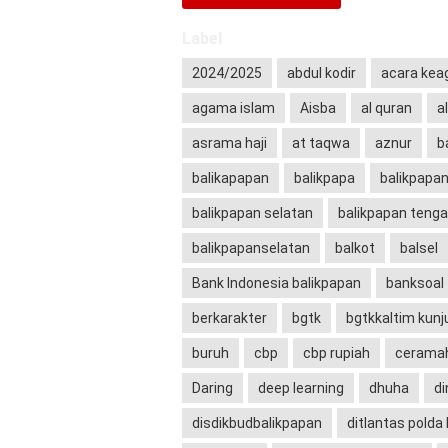
Label
2024/2025
abdul kodir
acara ke
agama islam
Aisba
al quran
a
asrama haji
at taqwa
aznur
b
balikapapan
balikpapa
balikpapa
balikpapan selatan
balikpapan teng
balikpapanselatan
balkot
balsel
Bank Indonesia balikpapan
banksoal
berkarakter
bgtk
bgtkkaltim kun
buruh
cbp
cbp rupiah
cerama
Daring
deep learning
dhuha
di
disdikbudbalikpapan
ditlantas polda