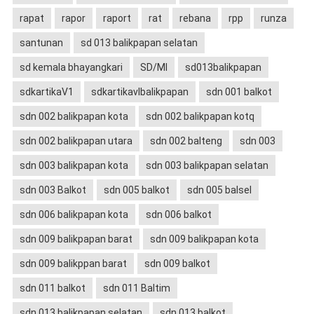
rapat
rapor
raport
rat
rebana
rpp
runza
santunan
sd 013 balikpapan selatan
sd kemala bhayangkari
SD/MI
sd013balikpapan
sdkartikaV1
sdkartikavIbalikpapan
sdn 001 balkot
sdn 002 balikpapan kota
sdn 002 balikpapan kotq
sdn 002 balikpapan utara
sdn 002 balteng
sdn 003
sdn 003 balikpapan kota
sdn 003 balikpapan selatan
sdn 003 Balkot
sdn 005 balkot
sdn 005 balsel
sdn 006 balikpapan kota
sdn 006 balkot
sdn 009 balikpapan barat
sdn 009 balikpapan kota
sdn 009 balikppan barat
sdn 009 balkot
sdn 011 balkot
sdn 011 Baltim
sdn 013 balikpapan selatan
sdn 013 balkot