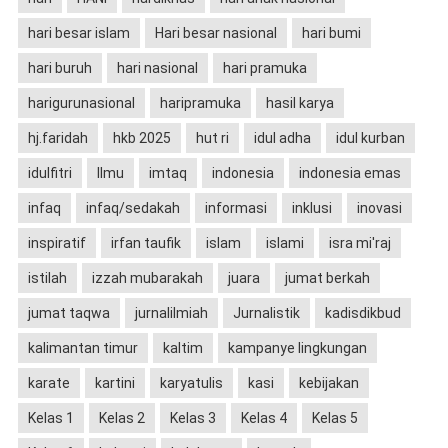
hari besar islam
Hari besar nasional
hari bumi
hari buruh
hari nasional
hari pramuka
harigurunasional
haripramuka
hasil karya
hj.faridah
hkb 2025
hut ri
idul adha
idul kurban
idulfitri
Ilmu
imtaq
indonesia
indonesia emas
infaq
infaq/sedakah
informasi
inklusi
inovasi
inspiratif
irfan taufik
islam
islami
isra mi'raj
istilah
izzah mubarakah
juara
jumat berkah
jumat taqwa
jurnalilmiah
Jurnalistik
kadisdikbud
kalimantan timur
kaltim
kampanye lingkungan
karate
kartini
karyatulis
kasi
kebijakan
Kelas 1
Kelas 2
Kelas 3
Kelas 4
Kelas 5