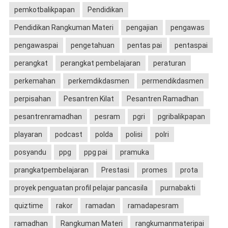
pemkotbalikpapan
Pendidikan
Pendidikan Rangkuman Materi
pengajian
pengawas
pengawaspai
pengetahuan
pentas pai
pentaspai
perangkat
perangkat pembelajaran
peraturan
perkemahan
perkemdikdasmen
permendikdasmen
perpisahan
Pesantren Kilat
Pesantren Ramadhan
pesantrenramadhan
pesram
pgri
pgribalikpapan
playaran
podcast
polda
polisi
polri
posyandu
ppg
ppg pai
pramuka
prangkatpembelajaran
Prestasi
promes
prota
proyek penguatan profil pelajar pancasila
purnabakti
quiztime
rakor
ramadan
ramadapesram
ramadhan
Rangkuman Materi
rangkumanmateripai