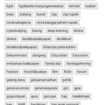
bgtk
bgtkkaltim kunjunganedukasi
bimtek
bukber
buku
bullying
buruh
cbp
cbp rupiah
ceramahagama
cinta bangga paham rupiah
cyberbullying
Daring
deep learning
dhuha
dinkes
disdikbubalikpapan
disdikbud
disdikbudbalikpapan
ditlantas polda kaltim
Dokumentasi
dongeng
Educatian
Education
embarkasi balikpapan
family day
familygathering
Feature
festifalbudaya
film
fls3n
forum
galang dana
gebyarramadhan
gelitik
generasi emas
generasiqurani
gizi
gpai
gugusdepan
guru
guru pai
haji
halalbihalal
han
HANI
hardiknas
hari anak nasional