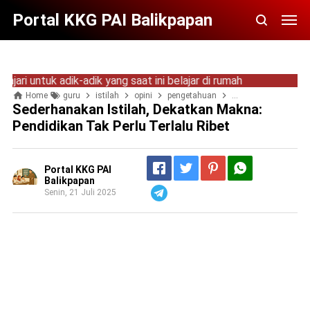
Portal KKG PAI Balikpapan
ntuk adik-adik yang saat ini belajar di rumah
Home
guru
istilah
opini
pengetahuan
permendikdasmen
Sederhanakan Istilah, Dekatkan Makna:
Pendidikan Tak Perlu Terlalu Ribet
Portal KKG PAI
Balikpapan
Senin, 21 Juli 2025
Telegram