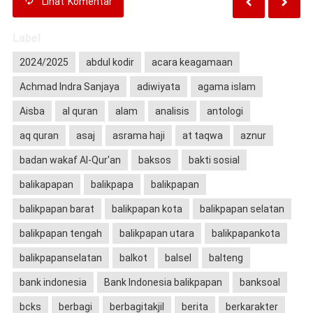
Lihat
Komentar
Label
2024/2025
abdul kodir
acara keagamaan
Achmad Indra Sanjaya
adiwiyata
agama islam
Aisba
al quran
alam
analisis
antologi
aq quran
asaj
asrama haji
at taqwa
aznur
badan wakaf Al-Qur'an
baksos
bakti sosial
balikapapan
balikpapa
balikpapan
balikpapan barat
balikpapan kota
balikpapan selatan
balikpapan tengah
balikpapan utara
balikpapankota
balikpapanselatan
balkot
balsel
balteng
bank indonesia
Bank Indonesia balikpapan
banksoal
bcks
berbagi
berbagitakjil
berita
berkarakter