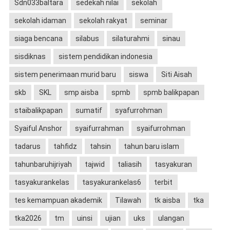
Sdn033baltara
sedekah nilai
sekolah
sekolah idaman
sekolah rakyat
seminar
siaga bencana
silabus
silaturahmi
sinau
sisdiknas
sistem pendidikan indonesia
sistem penerimaan murid baru
siswa
Siti Aisah
skb
SKL
smp aisba
spmb
spmb balikpapan
staibalikpapan
sumatif
syafurrohman
Syaiful Anshor
syaifurrahman
syaifurrohman
tadarus
tahfidz
tahsin
tahun baru islam
tahunbaruhijriyah
tajwid
taliasih
tasyakuran
tasyakurankelas
tasyakurankelas6
terbit
tes kemampuan akademik
Tilawah
tk aisba
tka
tka2026
tm
uinsi
ujian
uks
ulangan