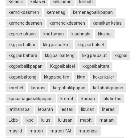
Kelas 6
kelas vi
kelulusan
kemah
kemdikdasmen
kemenag
kemenagbalikpapan
kemendidasmen
kemendikdasmen
kenaikan kelas
kepramukaan
khataman
kisahnabi
kkg pai
kkg pai balbar
kkg pai balkot
kkg pai balsel
kkg pai baltara
kkg pai balteng
kkg pai balut
kkgpai
kkgpaibalikpapan
Kkgpaibalsel
kkgpaibaltara
kkgpaibalteng
kkgpaibaltim
kkm
kokurikuler
kombel
koprasi
korpribalikpapan
kotabalikpapan
kpribahagiabalikpapan
kreatif
kurban
lalu lintas
latihansoal
lebaran
lestari
liburan
literasi
Lkbb
lkpd
lulus
lulusan
mabit
mariani
masjid
materi
materi PAI
materipai