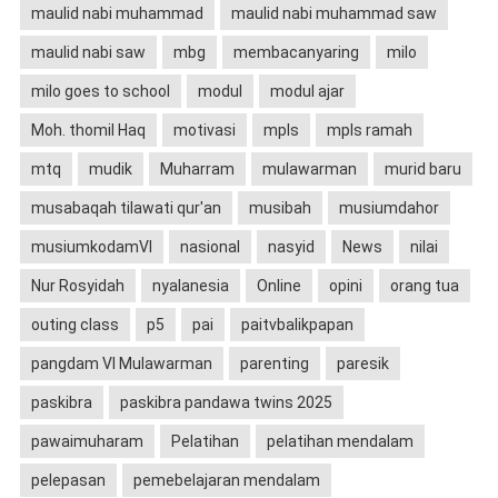
maulid nabi muhammad
maulid nabi muhammad saw
maulid nabi saw
mbg
membacanyaring
milo
milo goes to school
modul
modul ajar
Moh. thomil Haq
motivasi
mpls
mpls ramah
mtq
mudik
Muharram
mulawarman
murid baru
musabaqah tilawati qur'an
musibah
musiumdahor
musiumkodamVI
nasional
nasyid
News
nilai
Nur Rosyidah
nyalanesia
Online
opini
orang tua
outing class
p5
pai
paitvbalikpapan
pangdam VI Mulawarman
parenting
paresik
paskibra
paskibra pandawa twins 2025
pawaimuharam
Pelatihan
pelatihan mendalam
pelepasan
pemebelajaran mendalam