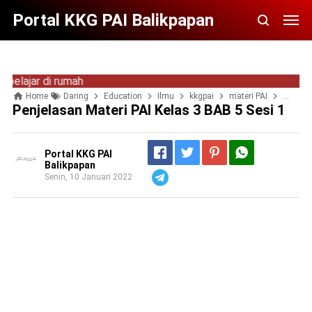
Portal KKG PAI Balikpapan
r di rumah
Home
Daring
Education
Ilmu
kkgpai
materi PAI
Online
Penjelasan Materi PAI Kelas 3 BAB 5 Sesi 1
Portal KKG PAI
Balikpapan
Senin, 10 Januari 2022
Telegram