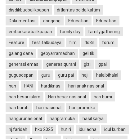
disdikbudbalikpapan
ditlantas polda kaltim
Dokumentasi
dongeng
Educatian
Education
embarkasi balikpapan
family day
familygathering
Feature
festifalbudaya
film
fls3n
forum
galang dana
gebyarramadhan
gelitik
generasi emas
generasiqurani
gizi
gpai
gugusdepan
guru
guru pai
haji
halalbihalal
han
HANI
hardiknas
hari anak nasional
hari besar islam
Hari besar nasional
hari bumi
hari buruh
hari nasional
hari pramuka
harigurunasional
haripramuka
hasil karya
hj.faridah
hkb 2025
hut ri
idul adha
idul kurban