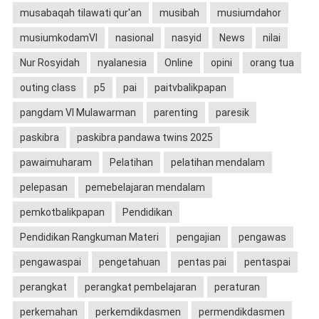
musabaqah tilawati qur'an
musibah
musiumdahor
musiumkodamVI
nasional
nasyid
News
nilai
Nur Rosyidah
nyalanesia
Online
opini
orang tua
outing class
p5
pai
paitvbalikpapan
pangdam VI Mulawarman
parenting
paresik
paskibra
paskibra pandawa twins 2025
pawaimuharam
Pelatihan
pelatihan mendalam
pelepasan
pemebelajaran mendalam
pemkotbalikpapan
Pendidikan
Pendidikan Rangkuman Materi
pengajian
pengawas
pengawaspai
pengetahuan
pentas pai
pentaspai
perangkat
perangkat pembelajaran
peraturan
perkemahan
perkemdikdasmen
permendikdasmen