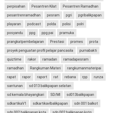
perpisahan
Pesantren Kilat
Pesantren Ramadhan
pesantrenramadhan
pesram
pgri
pgribalikpapan
playaran
podcast
polda
polisi
polri
posyandu
ppg
ppg pai
pramuka
prangkatpembelajaran
Prestasi
promes
prota
proyek penguatan profil pelajar pancasila
purnabakti
quiztime
rakor
ramadan
ramadapesram
ramadhan
Rangkuman Materi
rangkumanmateripai
rapat
rapor
raport
rat
rebana
rpp
runza
santunan
sd 013 balikpapan selatan
sd kemala bhayangkari
SD/MI
sd013balikpapan
sdkartikaV1
sdkartikavIbalikpapan
sdn 001 balkot
sdn 002 balikpapan kota
sdn 002 balikpapan kotq