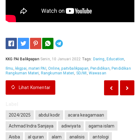
Telegram
KKG PAI Balikpapan
Senin, 10 Januari 2022
Tags:
Daring
,
Education
,
Ilmu
,
kkgpai
,
materi PAI
,
Online
,
paitvbalikpapan
,
Pendidikan
,
Pendidikan
Rangkuman Materi
,
Rangkuman Materi
,
SD/MI
,
Wawasan
Lihat
Komentar
Label
2024/2025
abdul kodir
acara keagamaan
Achmad Indra Sanjaya
adiwiyata
agama islam
Aisba
al quran
alam
analisis
antologi