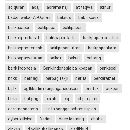
aq quran
asaj
asrama haji
at taqwa
aznur
badan wakaf Al-Qur'an
baksos
bakti sosial
balikapapan
balikpapa
balikpapan
balikpapan barat
balikpapan kota
balikpapan selatan
balikpapan tengah
balikpapan utara
balikpapankota
balikpapanselatan
balkot
balsel
balteng
bank indonesia
Bank Indonesia balikpapan
banksoal
bcks
berbagi
berbagitakjil
berita
berkarakter
bgtk
bgtkkaltim kunjunganedukasi
bimtek
bukber
buku
bullying
buruh
cbp
cbp rupiah
ceramahagama
cinta bangga paham rupiah
cyberbullying
Daring
deep learning
dhuha
dinkes
disdikbubalikpapan
disdikbud