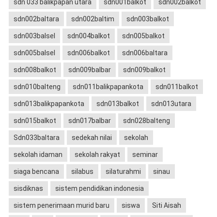
sdn 033 balikpapan utara
sdn001balkot
sdn002balkot
sdn002baltara
sdn002baltim
sdn003balkot
sdn003balsel
sdn004balkot
sdn005balkot
sdn005balsel
sdn006balkot
sdn006baltara
sdn008balkot
sdn009balbar
sdn009balkot
sdn010balteng
sdn011balikpapankota
sdn011balkot
sdn013balikpapankota
sdn013balkot
sdn013utara
sdn015balkot
sdn017balbar
sdn028balteng
Sdn033baltara
sedekah nilai
sekolah
sekolah idaman
sekolah rakyat
seminar
siaga bencana
silabus
silaturahmi
sinau
sisdiknas
sistem pendidikan indonesia
sistem penerimaan murid baru
siswa
Siti Aisah