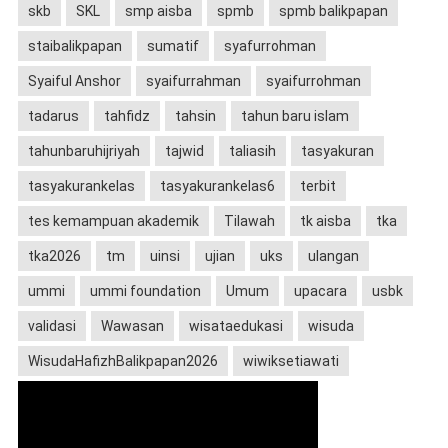
skb
SKL
smp aisba
spmb
spmb balikpapan
staibalikpapan
sumatif
syafurrohman
Syaiful Anshor
syaifurrahman
syaifurrohman
tadarus
tahfidz
tahsin
tahun baru islam
tahunbaruhijriyah
tajwid
taliasih
tasyakuran
tasyakurankelas
tasyakurankelas6
terbit
tes kemampuan akademik
Tilawah
tk aisba
tka
tka2026
tm
uinsi
ujian
uks
ulangan
ummi
ummi foundation
Umum
upacara
usbk
validasi
Wawasan
wisataedukasi
wisuda
WisudaHafizhBalikpapan2026
wiwiksetiawati