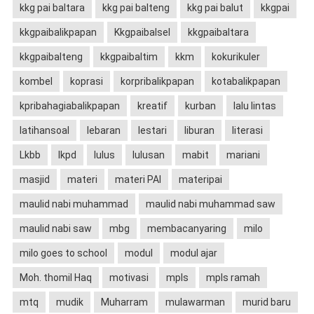
kkg pai baltara
kkg pai balteng
kkg pai balut
kkgpai
kkgpaibalikpapan
Kkgpaibalsel
kkgpaibaltara
kkgpaibalteng
kkgpaibaltim
kkm
kokurikuler
kombel
koprasi
korpribalikpapan
kotabalikpapan
kpribahagiabalikpapan
kreatif
kurban
lalu lintas
latihansoal
lebaran
lestari
liburan
literasi
Lkbb
lkpd
lulus
lulusan
mabit
mariani
masjid
materi
materi PAI
materipai
maulid nabi muhammad
maulid nabi muhammad saw
maulid nabi saw
mbg
membacanyaring
milo
milo goes to school
modul
modul ajar
Moh. thomil Haq
motivasi
mpls
mpls ramah
mtq
mudik
Muharram
mulawarman
murid baru