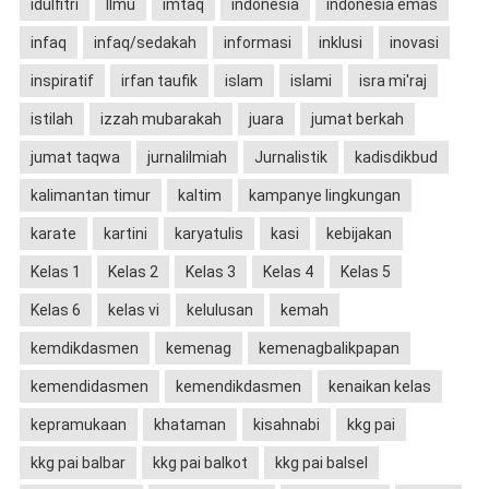
idulfitri
Ilmu
imtaq
indonesia
indonesia emas
infaq
infaq/sedakah
informasi
inklusi
inovasi
inspiratif
irfan taufik
islam
islami
isra mi'raj
istilah
izzah mubarakah
juara
jumat berkah
jumat taqwa
jurnalilmiah
Jurnalistik
kadisdikbud
kalimantan timur
kaltim
kampanye lingkungan
karate
kartini
karyatulis
kasi
kebijakan
Kelas 1
Kelas 2
Kelas 3
Kelas 4
Kelas 5
Kelas 6
kelas vi
kelulusan
kemah
kemdikdasmen
kemenag
kemenagbalikpapan
kemendidasmen
kemendikdasmen
kenaikan kelas
kepramukaan
khataman
kisahnabi
kkg pai
kkg pai balbar
kkg pai balkot
kkg pai balsel