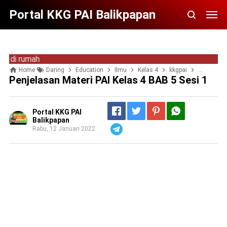
Portal KKG PAI Balikpapan
mah
Home
Daring
Education
Ilmu
Kelas 4
kkgpai
materi PAI
Penjelasan Materi PAI Kelas 4 BAB 5 Sesi 1
Portal KKG PAI
Balikpapan
Rabu, 12 Januari 2022
Telegram