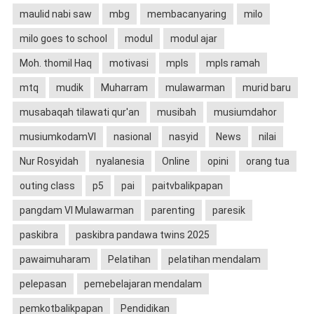
maulid nabi saw
mbg
membacanyaring
milo
milo goes to school
modul
modul ajar
Moh. thomil Haq
motivasi
mpls
mpls ramah
mtq
mudik
Muharram
mulawarman
murid baru
musabaqah tilawati qur'an
musibah
musiumdahor
musiumkodamVI
nasional
nasyid
News
nilai
Nur Rosyidah
nyalanesia
Online
opini
orang tua
outing class
p5
pai
paitvbalikpapan
pangdam VI Mulawarman
parenting
paresik
paskibra
paskibra pandawa twins 2025
pawaimuharam
Pelatihan
pelatihan mendalam
pelepasan
pemebelajaran mendalam
pemkotbalikpapan
Pendidikan