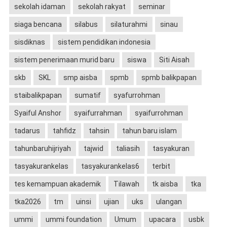
sekolah idaman
sekolah rakyat
seminar
siaga bencana
silabus
silaturahmi
sinau
sisdiknas
sistem pendidikan indonesia
sistem penerimaan murid baru
siswa
Siti Aisah
skb
SKL
smp aisba
spmb
spmb balikpapan
staibalikpapan
sumatif
syafurrohman
Syaiful Anshor
syaifurrahman
syaifurrohman
tadarus
tahfidz
tahsin
tahun baru islam
tahunbaruhijriyah
tajwid
taliasih
tasyakuran
tasyakurankelas
tasyakurankelas6
terbit
tes kemampuan akademik
Tilawah
tk aisba
tka
tka2026
tm
uinsi
ujian
uks
ulangan
ummi
ummi foundation
Umum
upacara
usbk