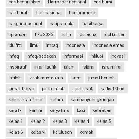
hari besar islam
Hari besar nasional
hari bumi
hari buruh
hari nasional
hari pramuka
harigurunasional
haripramuka
hasil karya
hj.faridah
hkb 2025
hut ri
idul adha
idul kurban
idulfitri
Ilmu
imtaq
indonesia
indonesia emas
infaq
infaq/sedakah
informasi
inklusi
inovasi
inspiratif
irfan taufik
islam
islami
isra mi'raj
istilah
izzah mubarakah
juara
jumat berkah
jumat taqwa
jurnalilmiah
Jurnalistik
kadisdikbud
kalimantan timur
kaltim
kampanye lingkungan
karate
kartini
karyatulis
kasi
kebijakan
Kelas 1
Kelas 2
Kelas 3
Kelas 4
Kelas 5
Kelas 6
kelas vi
kelulusan
kemah