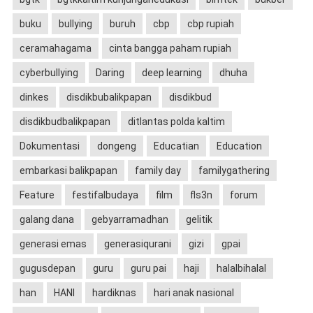
buku
bullying
buruh
cbp
cbp rupiah
ceramahagama
cinta bangga paham rupiah
cyberbullying
Daring
deep learning
dhuha
dinkes
disdikbubalikpapan
disdikbud
disdikbudbalikpapan
ditlantas polda kaltim
Dokumentasi
dongeng
Educatian
Education
embarkasi balikpapan
family day
familygathering
Feature
festifalbudaya
film
fls3n
forum
galang dana
gebyarramadhan
gelitik
generasi emas
generasiqurani
gizi
gpai
gugusdepan
guru
guru pai
haji
halalbihalal
han
HANI
hardiknas
hari anak nasional