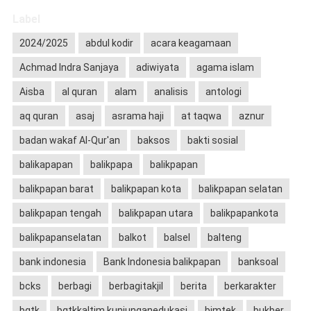
Label
2024/2025
abdul kodir
acara keagamaan
Achmad Indra Sanjaya
adiwiyata
agama islam
Aisba
al quran
alam
analisis
antologi
aq quran
asaj
asrama haji
at taqwa
aznur
badan wakaf Al-Qur'an
baksos
bakti sosial
balikapapan
balikpapa
balikpapan
balikpapan barat
balikpapan kota
balikpapan selatan
balikpapan tengah
balikpapan utara
balikpapankota
balikpapanselatan
balkot
balsel
balteng
bank indonesia
Bank Indonesia balikpapan
banksoal
bcks
berbagi
berbagitakjil
berita
berkarakter
bgtk
bgtkkaltim kunjunganedukasi
bimtek
bukber