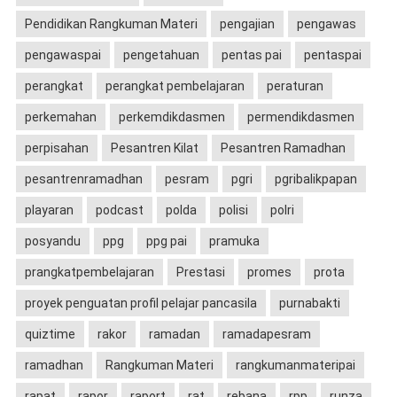
Pendidikan Rangkuman Materi
pengajian
pengawas
pengawaspai
pengetahuan
pentas pai
pentaspai
perangkat
perangkat pembelajaran
peraturan
perkemahan
perkemdikdasmen
permendikdasmen
perpisahan
Pesantren Kilat
Pesantren Ramadhan
pesantrenramadhan
pesram
pgri
pgribalikpapan
playaran
podcast
polda
polisi
polri
posyandu
ppg
ppg pai
pramuka
prangkatpembelajaran
Prestasi
promes
prota
proyek penguatan profil pelajar pancasila
purnabakti
quiztime
rakor
ramadan
ramadapesram
ramadhan
Rangkuman Materi
rangkumanmateripai
rapat
rapor
raport
rat
rebana
rpp
runza