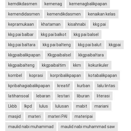
kemdikdasmen
kemenag
kemenagbalikpapan
kemendidasmen
kemendikdasmen
kenaikan kelas
kepramukaan
khataman
kisahnabi
kkg pai
kkg pai balbar
kkg pai balkot
kkg pai balsel
kkg pai baltara
kkg pai balteng
kkg pai balut
kkgpai
kkgpaibalikpapan
Kkgpaibalsel
kkgpaibaltara
kkgpaibalteng
kkgpaibaltim
kkm
kokurikuler
kombel
koprasi
korpribalikpapan
kotabalikpapan
kpribahagiabalikpapan
kreatif
kurban
lalu lintas
latihansoal
lebaran
lestari
liburan
literasi
Lkbb
lkpd
lulus
lulusan
mabit
mariani
masjid
materi
materi PAI
materipai
maulid nabi muhammad
maulid nabi muhammad saw