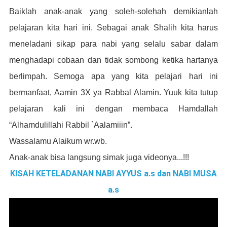
Baiklah anak-anak yang soleh-solehah demikianlah
pelajaran kita hari ini
. Sebagai anak Shalih kita harus
meneladani sikap para nabi yang selalu sabar dalam
menghadapi cobaan dan tidak sombong ketika hartanya
berlimpah. Semoga
apa yang kita pelajari hari ini
bermanfaat
,
Aamin 3X ya Rabbal Alamin.
Yuuk k
ita tutup
pelajaran kali ini
dengan
membaca Hamdallah
“Alhamdulillahi Rabbil `Aalamiiin
”.
Wassalamu Alaikum wr.wb.
Anak-anak bisa langsung simak juga videonya...!!!
KISAH KETELADANAN NABI AYYUS a.s dan NABI MUSA
a.s