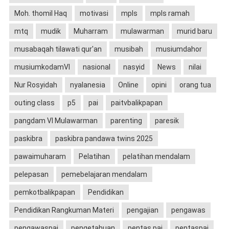
Moh. thomil Haq
motivasi
mpls
mpls ramah
mtq
mudik
Muharram
mulawarman
murid baru
musabaqah tilawati qur'an
musibah
musiumdahor
musiumkodamVI
nasional
nasyid
News
nilai
Nur Rosyidah
nyalanesia
Online
opini
orang tua
outing class
p5
pai
paitvbalikpapan
pangdam VI Mulawarman
parenting
paresik
paskibra
paskibra pandawa twins 2025
pawaimuharam
Pelatihan
pelatihan mendalam
pelepasan
pemebelajaran mendalam
pemkotbalikpapan
Pendidikan
Pendidikan Rangkuman Materi
pengajian
pengawas
pengawaspai
pengetahuan
pentas pai
pentaspai