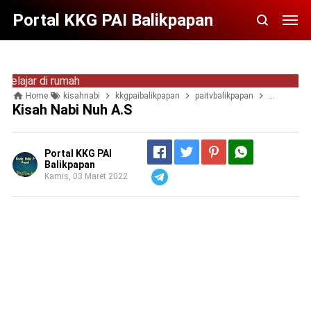
Portal KKG PAI Balikpapan
di rumah
Home
kisahnabi
kkgpaibalikpapan
paitvbalikpapan
pengetahu
Kisah Nabi Nuh A.s
Portal KKG PAI
Balikpapan
Kamis, 03 Maret 2022
Telegram