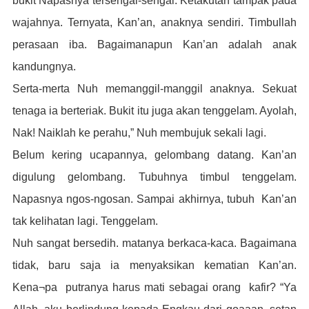
bukit Napasnya tersengal-sengal. Ketakutan tampak pada
wajahnya. Ternyata, Kan’an, anaknya sendiri.
Timbullah
perasaan iba. Bagaimanapun Kan’an adalah anak
kandungnya.
Serta-merta Nuh memanggil-manggil anaknya. Sekuat
tenaga ia berteriak.
Bukit itu juga akan tenggelam. Ayolah,
Nak! Naiklah ke perahu,” Nuh membujuk sekali lagi.
Belum kering ucapannya, gelombang datang. Kan’an
digulung gelombang.
Tubuhnya timbul tenggelam.
Napasnya ngos-ngosan. Sampai akhirnya, tubuh Kan’
an
tak kelihatan lagi. Tenggelam.
Nuh sangat bersedih. matanya berkaca-kaca. Bagaimana
tidak, baru saja ia menyaksikan kematian Kan’an.
Kena¬pa putranya harus mati sebagai orang kafir?
“Ya