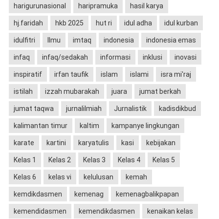
harigurunasional
haripramuka
hasil karya
hj.faridah
hkb 2025
hut ri
idul adha
idul kurban
idulfitri
Ilmu
imtaq
indonesia
indonesia emas
infaq
infaq/sedakah
informasi
inklusi
inovasi
inspiratif
irfan taufik
islam
islami
isra mi'raj
istilah
izzah mubarakah
juara
jumat berkah
jumat taqwa
jurnalilmiah
Jurnalistik
kadisdikbud
kalimantan timur
kaltim
kampanye lingkungan
karate
kartini
karyatulis
kasi
kebijakan
Kelas 1
Kelas 2
Kelas 3
Kelas 4
Kelas 5
Kelas 6
kelas vi
kelulusan
kemah
kemdikdasmen
kemenag
kemenagbalikpapan
kemendidasmen
kemendikdasmen
kenaikan kelas