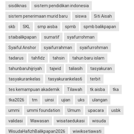
sisdiknas
sistem pendidikan indonesia
sistem penerimaan murid baru
siswa
Siti Aisah
skb
SKL
smp aisba
spmb
spmb balikpapan
staibalikpapan
sumatif
syafurrohman
Syaiful Anshor
syaifurrahman
syaifurrohman
tadarus
tahfidz
tahsin
tahun baru islam
tahunbaruhijriyah
tajwid
taliasih
tasyakuran
tasyakurankelas
tasyakurankelas6
terbit
tes kemampuan akademik
Tilawah
tk aisba
tka
tka2026
tm
uinsi
ujian
uks
ulangan
ummi
ummi foundation
Umum
upacara
usbk
validasi
Wawasan
wisataedukasi
wisuda
WisudaHafizhBalikpapan2026
wiwiksetiawati