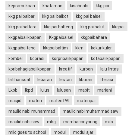
kepramukaan
khataman
kisahnabi
kkg pai
kkg pai balbar
kkg pai balkot
kkg pai balsel
kkg pai baltara
kkg pai balteng
kkg pai balut
kkgpai
kkgpaibalikpapan
Kkgpaibalsel
kkgpaibaltara
kkgpaibalteng
kkgpaibaltim
kkm
kokurikuler
kombel
koprasi
korpribalikpapan
kotabalikpapan
kpribahagiabalikpapan
kreatif
kurban
lalu lintas
latihansoal
lebaran
lestari
liburan
literasi
Lkbb
lkpd
lulus
lulusan
mabit
mariani
masjid
materi
materi PAI
materipai
maulid nabi muhammad
maulid nabi muhammad saw
maulid nabi saw
mbg
membacanyaring
milo
milo goes to school
modul
modul ajar