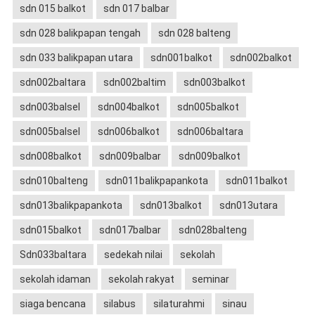
sdn 015 balkot
sdn 017 balbar
sdn 028 balikpapan tengah
sdn 028 balteng
sdn 033 balikpapan utara
sdn001balkot
sdn002balkot
sdn002baltara
sdn002baltim
sdn003balkot
sdn003balsel
sdn004balkot
sdn005balkot
sdn005balsel
sdn006balkot
sdn006baltara
sdn008balkot
sdn009balbar
sdn009balkot
sdn010balteng
sdn011balikpapankota
sdn011balkot
sdn013balikpapankota
sdn013balkot
sdn013utara
sdn015balkot
sdn017balbar
sdn028balteng
Sdn033baltara
sedekah nilai
sekolah
sekolah idaman
sekolah rakyat
seminar
siaga bencana
silabus
silaturahmi
sinau