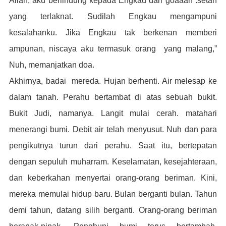
Allah, aku berlindung kepada Engkau dari goaaan .setan
yang terlaknat. Sudilah Engkau mengampuni
kesalahanku. Jika Engkau tak berkenan memberi
ampunan, niscaya aku termasuk orang yang malang,”
Nuh, memanjatkan doa.
Akhirnya, badai mereda. Hujan berhenti. Air melesap ke
dalam tanah. Perahu bertambat di atas sebuah bukit.
Bukit Judi, namanya. Langit mulai cerah. matahari
menerangi bumi. Debit air telah menyusut. Nuh dan para
pengikutnya turun d
ari perahu. Saat itu, bertepatan
dengan sepuluh muharram. Ke
selamatan, kesejahteraan,
dan keberkahan menyertai orang-orang beriman. Kini,
mereka memulai hidup baru.
Bulan berganti bulan. Tahun
demi tahun, datang silih berganti.
Orang-orang beriman