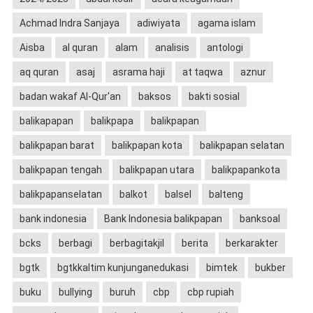
Achmad Indra Sanjaya
adiwiyata
agama islam
Aisba
al quran
alam
analisis
antologi
aq quran
asaj
asrama haji
at taqwa
aznur
badan wakaf Al-Qur'an
baksos
bakti sosial
balikapapan
balikpapa
balikpapan
balikpapan barat
balikpapan kota
balikpapan selatan
balikpapan tengah
balikpapan utara
balikpapankota
balikpapanselatan
balkot
balsel
balteng
bank indonesia
Bank Indonesia balikpapan
banksoal
bcks
berbagi
berbagitakjil
berita
berkarakter
bgtk
bgtkkaltim kunjunganedukasi
bimtek
bukber
buku
bullying
buruh
cbp
cbp rupiah