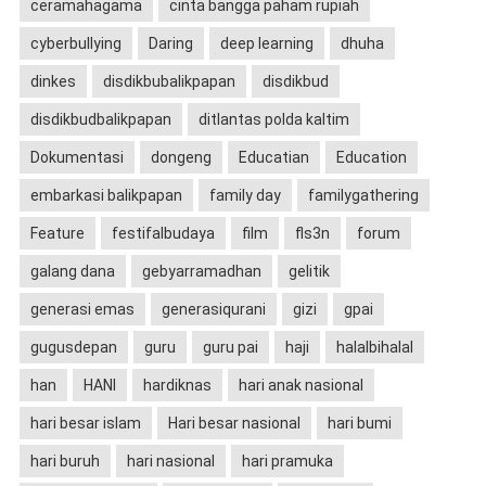
ceramahagama
cinta bangga paham rupiah
cyberbullying
Daring
deep learning
dhuha
dinkes
disdikbubalikpapan
disdikbud
disdikbudbalikpapan
ditlantas polda kaltim
Dokumentasi
dongeng
Educatian
Education
embarkasi balikpapan
family day
familygathering
Feature
festifalbudaya
film
fls3n
forum
galang dana
gebyarramadhan
gelitik
generasi emas
generasiqurani
gizi
gpai
gugusdepan
guru
guru pai
haji
halalbihalal
han
HANI
hardiknas
hari anak nasional
hari besar islam
Hari besar nasional
hari bumi
hari buruh
hari nasional
hari pramuka