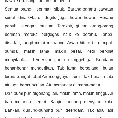
bawa sepasang, jantan dan betina.”
Semua orang beriman sibuk. Barang-barang bawaan
sudah dinaik¬kan. Begitu juga, hewan-hewan. Perahu
penuh dengan muatan. Terakhir, giliran o
rang-orang
beriman mereka bergegas naik ke perahu.
Tanpa
disadari, langit mulai menaung. Awan hitam bergumpal-
gumpal,
makin lama, makin besar. Petir berkilat
menyilaukan. Terdengar guruh menggelegar. Keadaan
benar-benar mengerikan.
Tak lama berselang, hujan
turun. Sangat lebat Air mengguyur bumi. Tak hujan, mata
air juga bermunculan. Air memancar di mana-mana.
Dan bumi pun digenangi air. makin lama, makin tinggi. Air
bah melanda negeri. Banjir bandang menyapu kota.
Bahkan, gunung-gunung pun terendam. Tak ada lagi