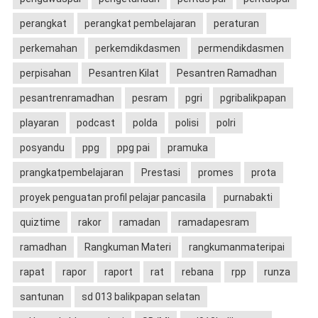
perangkat
perangkat pembelajaran
peraturan
perkemahan
perkemdikdasmen
permendikdasmen
perpisahan
Pesantren Kilat
Pesantren Ramadhan
pesantrenramadhan
pesram
pgri
pgribalikpapan
playaran
podcast
polda
polisi
polri
posyandu
ppg
ppg pai
pramuka
prangkatpembelajaran
Prestasi
promes
prota
proyek penguatan profil pelajar pancasila
purnabakti
quiztime
rakor
ramadan
ramadapesram
ramadhan
Rangkuman Materi
rangkumanmateripai
rapat
rapor
raport
rat
rebana
rpp
runza
santunan
sd 013 balikpapan selatan