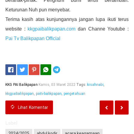
beranak-pinak. Penghuni bumi terus b
ertambah.
Keturunan Nuh pun menyebar.
Terima kasih atas kunjungannya jangan lupa ikuti terus
website :
kkgpaibalikpapan.com
dan Channe Youtube :
Pai Tv Balikpapan Official
Telegram
KKG PAI Balikpapan
Kamis, 03 Maret 2022
Tags:
kisahnabi
,
kkgpaibalikpapan
,
paitvbalikpapan
,
pengetahuan
Lihat
Komentar
Label
2024/2025
abdul kodir
acara keagamaan