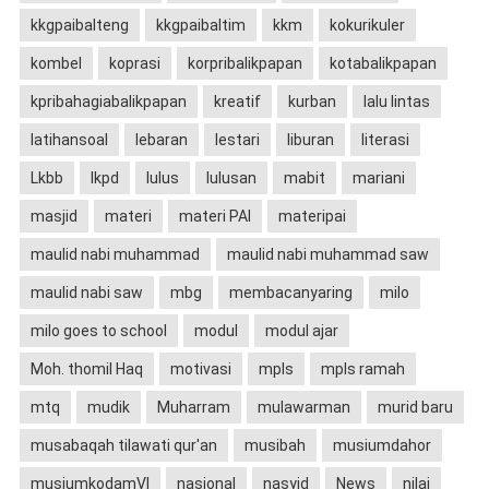
kkgpaibalteng
kkgpaibaltim
kkm
kokurikuler
kombel
koprasi
korpribalikpapan
kotabalikpapan
kpribahagiabalikpapan
kreatif
kurban
lalu lintas
latihansoal
lebaran
lestari
liburan
literasi
Lkbb
lkpd
lulus
lulusan
mabit
mariani
masjid
materi
materi PAI
materipai
maulid nabi muhammad
maulid nabi muhammad saw
maulid nabi saw
mbg
membacanyaring
milo
milo goes to school
modul
modul ajar
Moh. thomil Haq
motivasi
mpls
mpls ramah
mtq
mudik
Muharram
mulawarman
murid baru
musabaqah tilawati qur'an
musibah
musiumdahor
musiumkodamVI
nasional
nasyid
News
nilai