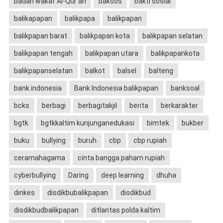
badan wakaf Al-Qur'an
baksos
bakti sosial
balikapapan
balikpapa
balikpapan
balikpapan barat
balikpapan kota
balikpapan selatan
balikpapan tengah
balikpapan utara
balikpapankota
balikpapanselatan
balkot
balsel
balteng
bank indonesia
Bank Indonesia balikpapan
banksoal
bcks
berbagi
berbagitakjil
berita
berkarakter
bgtk
bgtkkaltim kunjunganedukasi
bimtek
bukber
buku
bullying
buruh
cbp
cbp rupiah
ceramahagama
cinta bangga paham rupiah
cyberbullying
Daring
deep learning
dhuha
dinkes
disdikbubalikpapan
disdikbud
disdikbudbalikpapan
ditlantas polda kaltim