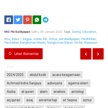
Telegram
KKG PAI Balikpapan
Sabtu, 08 Januari 2022
Tags:
Daring
,
Education
,
Ilmu
,
Kelas 1
,
kkgpai
,
materi PAI
,
Online
,
paitvbalikpapan
,
Pendidikan
,
Pendidikan Rangkuman Materi
,
Rangkuman Materi
,
SD/MI
,
Wawasan
Lihat
Komentar
Label
2024/2025
abdul kodir
acara keagamaan
Achmad Indra Sanjaya
adiwiyata
agama islam
Aisba
al quran
alam
analisis
antologi
aq quran
asaj
asrama haji
at taqwa
aznur