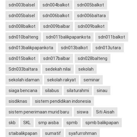
sdn003balsel
sdn004balkot
sdn005balkot
sdn005balsel
sdn006balkot
sdn006baltara
sdn008balkot
sdn009balbar
sdn009balkot
sdn010balteng
sdn011balikpapankota
sdn011balkot
sdn013balikpapankota
sdn013balkot
sdn013utara
sdn015balkot
sdn017balbar
sdn028balteng
Sdn033baltara
sedekah nilai
sekolah
sekolah idaman
sekolah rakyat
seminar
siaga bencana
silabus
silaturahmi
sinau
sisdiknas
sistem pendidikan indonesia
sistem penerimaan murid baru
siswa
Siti Aisah
skb
SKL
smp aisba
spmb
spmb balikpapan
staibalikpapan
sumatif
syafurrohman