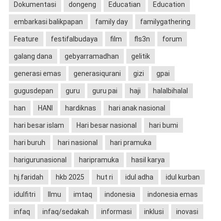
Dokumentasi
dongeng
Educatian
Education
embarkasi balikpapan
family day
familygathering
Feature
festifalbudaya
film
fls3n
forum
galang dana
gebyarramadhan
gelitik
generasi emas
generasiqurani
gizi
gpai
gugusdepan
guru
guru pai
haji
halalbihalal
han
HANI
hardiknas
hari anak nasional
hari besar islam
Hari besar nasional
hari bumi
hari buruh
hari nasional
hari pramuka
harigurunasional
haripramuka
hasil karya
hj.faridah
hkb 2025
hut ri
idul adha
idul kurban
idulfitri
Ilmu
imtaq
indonesia
indonesia emas
infaq
infaq/sedakah
informasi
inklusi
inovasi