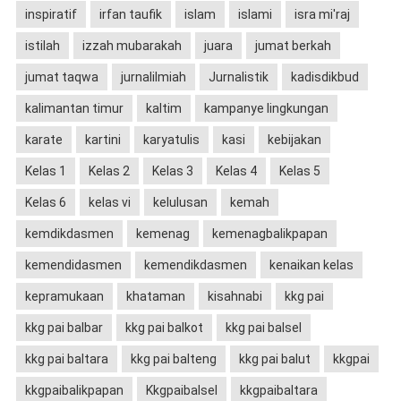
inspiratif
irfan taufik
islam
islami
isra mi'raj
istilah
izzah mubarakah
juara
jumat berkah
jumat taqwa
jurnalilmiah
Jurnalistik
kadisdikbud
kalimantan timur
kaltim
kampanye lingkungan
karate
kartini
karyatulis
kasi
kebijakan
Kelas 1
Kelas 2
Kelas 3
Kelas 4
Kelas 5
Kelas 6
kelas vi
kelulusan
kemah
kemdikdasmen
kemenag
kemenagbalikpapan
kemendidasmen
kemendikdasmen
kenaikan kelas
kepramukaan
khataman
kisahnabi
kkg pai
kkg pai balbar
kkg pai balkot
kkg pai balsel
kkg pai baltara
kkg pai balteng
kkg pai balut
kkgpai
kkgpaibalikpapan
Kkgpaibalsel
kkgpaibaltara