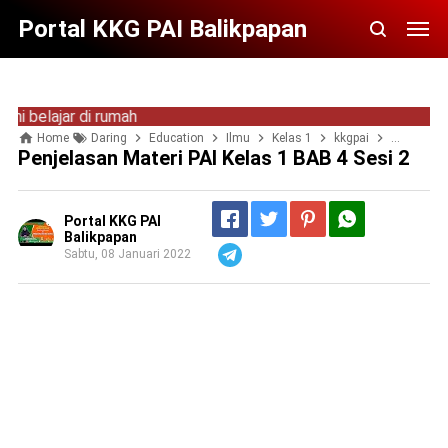
Portal KKG PAI Balikpapan
lajar di rumah
Home
Daring
Education
Ilmu
Kelas 1
kkgpai
materi PAI
Penjelasan Materi PAI Kelas 1 BAB 4 Sesi 2
Portal KKG PAI
Balikpapan
Sabtu, 08 Januari 2022
Telegram