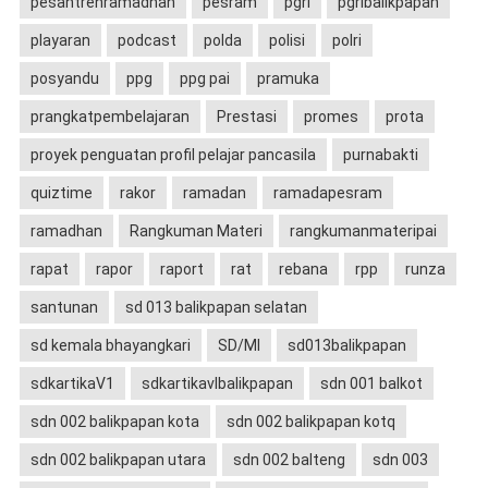
pesantrenramadhan
pesram
pgri
pgribalikpapan
playaran
podcast
polda
polisi
polri
posyandu
ppg
ppg pai
pramuka
prangkatpembelajaran
Prestasi
promes
prota
proyek penguatan profil pelajar pancasila
purnabakti
quiztime
rakor
ramadan
ramadapesram
ramadhan
Rangkuman Materi
rangkumanmateripai
rapat
rapor
raport
rat
rebana
rpp
runza
santunan
sd 013 balikpapan selatan
sd kemala bhayangkari
SD/MI
sd013balikpapan
sdkartikaV1
sdkartikavIbalikpapan
sdn 001 balkot
sdn 002 balikpapan kota
sdn 002 balikpapan kotq
sdn 002 balikpapan utara
sdn 002 balteng
sdn 003