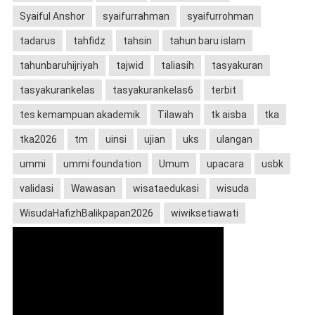
Syaiful Anshor
syaifurrahman
syaifurrohman
tadarus
tahfidz
tahsin
tahun baru islam
tahunbaruhijriyah
tajwid
taliasih
tasyakuran
tasyakurankelas
tasyakurankelas6
terbit
tes kemampuan akademik
Tilawah
tk aisba
tka
tka2026
tm
uinsi
ujian
uks
ulangan
ummi
ummi foundation
Umum
upacara
usbk
validasi
Wawasan
wisataedukasi
wisuda
WisudaHafizhBalikpapan2026
wiwiksetiawati