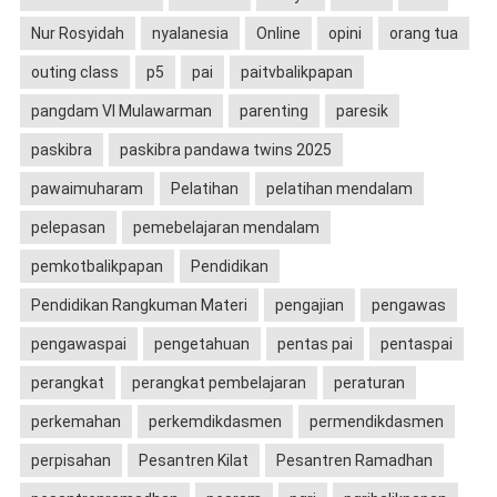
Nur Rosyidah
nyalanesia
Online
opini
orang tua
outing class
p5
pai
paitvbalikpapan
pangdam VI Mulawarman
parenting
paresik
paskibra
paskibra pandawa twins 2025
pawaimuharam
Pelatihan
pelatihan mendalam
pelepasan
pemebelajaran mendalam
pemkotbalikpapan
Pendidikan
Pendidikan Rangkuman Materi
pengajian
pengawas
pengawaspai
pengetahuan
pentas pai
pentaspai
perangkat
perangkat pembelajaran
peraturan
perkemahan
perkemdikdasmen
permendikdasmen
perpisahan
Pesantren Kilat
Pesantren Ramadhan